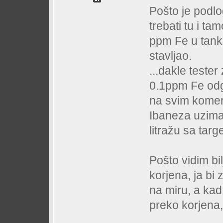
Pošto je podlo
trebati tu i ta
ppm Fe u tank
stavljao.
...dakle tester
0.1ppm Fe odg
na svim komerc
Ibaneza uzimaš
litražu sa tar
Pošto vidim bi
korjena, ja bi
na miru, a kad
preko korjena