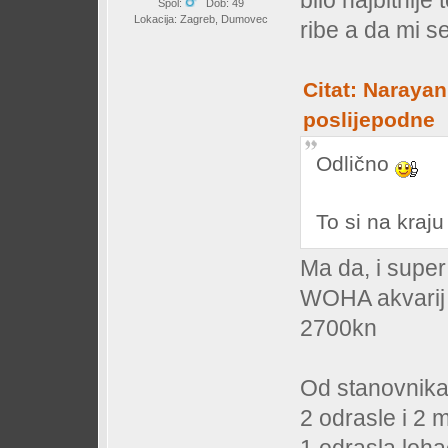
bilo najbitnije
Spol:
Dob: 49
Lokacija: Zagreb, Dumovec
ribe a da mi se
Citat: Narayan
poslijepodne
Odlično
To si na kraj
Ma da, i super 
WOHA akvarij 
2700kn
Od stanovnika
2 odrasle i 2
1 odrasla loh