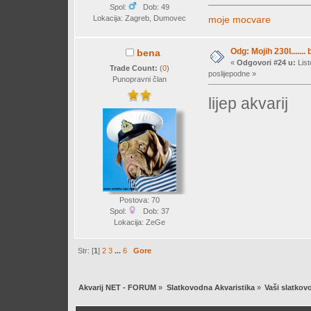
Spol:
Dob: 49
moje mocvare
Lokacija: Zagreb, Dumovec
Odg: Mojih 230l....... 
bena
«
Odgovori #24 u:
List
Trade Count:
(
0
)
poslijepodne »
Punopravni član
lijep akvarij
Postova: 70
Spol:
Dob: 37
Lokacija: ZeGe
Str: [
1
]
2
3
...
6
Gore
Akvarij NET - FORUM
»
Slatkovodna Akvaristika
»
Vaši slatkovo