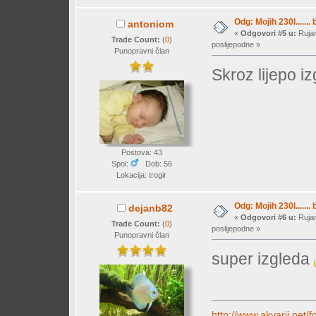
Odg: Mojih 230l....... 
antoniom
«
Odgovori #5 u:
Rujan
Trade Count:
(
0
)
poslijepodne »
Punopravni član
Skroz lijepo i
Postova: 43
Spol:
Dob: 56
Lokacija: trogir
Odg: Mojih 230l....... 
dejanb82
«
Odgovori #6 u:
Rujan
Trade Count:
(
0
)
poslijepodne »
Punopravni član
super izgleda
http://www.akvarij.ne