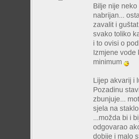
Bilje nije neko
nabrijan... ost
zavalit i gušt
svako toliko k
i to ovisi o pod
Izmjene vode k
minimum
Lijep akvarij i
Pozadinu stav
zbunjuje... mot
sjela na staklo
...možda bi i b
odgovarao ako 
dobije i malo s