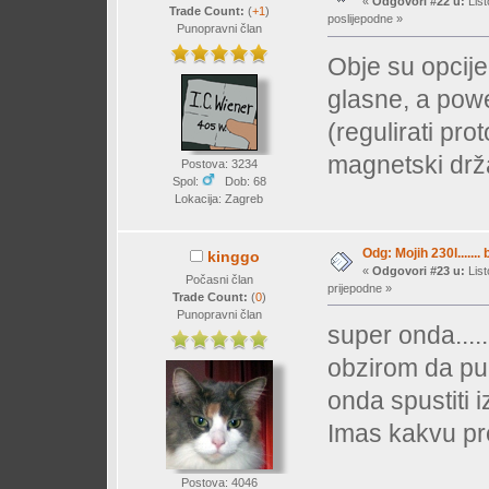
«
Odgovori #22 u:
List
Trade Count:
(
+1
)
poslijepodne »
Punopravni član
Obje su opcije
glasne, a pow
(regulirati pro
magnetski drža
Postova: 3234
Spol:
Dob: 68
Lokacija: Zagreb
Odg: Mojih 230l....... 
kinggo
«
Odgovori #23 u:
List
Počasni član
prijepodne »
Trade Count:
(
0
)
Punopravni član
super onda......
obzirom da p
onda spustiti i
Imas kakvu p
Postova: 4046