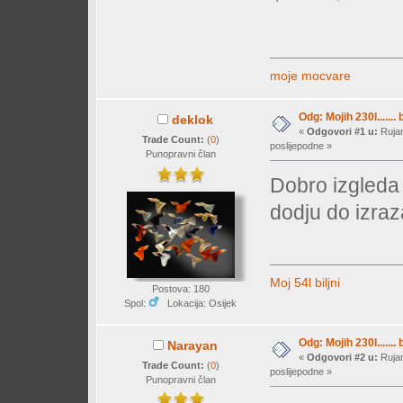
moje mocvare
Odg: Mojih 230l....... 
deklok
«
Odgovori #1 u:
Rujan
Trade Count:
(
0
)
poslijepodne »
Punopravni član
Dobro izgleda 
dodju do izraz
Moj 54l biljni
Postova: 180
Spol:
Lokacija: Osijek
Odg: Mojih 230l....... 
Narayan
«
Odgovori #2 u:
Rujan
Trade Count:
(
0
)
poslijepodne »
Punopravni član