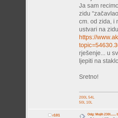
Ja sam recim
zidu "začavlao
cm. od zida, i
ustvari na zid
https://www.ak
topic=54630.3
rješenje... u 
ljepiti na stak
Sretno!
200L
54L
50L
10L
Odg: Mojih 230l....... 
r101