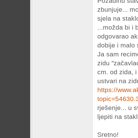
Pozadinu stav
zbunjuje... mo
sjela na stakl
...možda bi i 
odgovarao ako
dobije i malo 
Ja sam recim
zidu "začavla
cm. od zida, 
ustvari na zi
https://www.a
topic=54630.
rješenje... u
ljepiti na sta
Sretno!