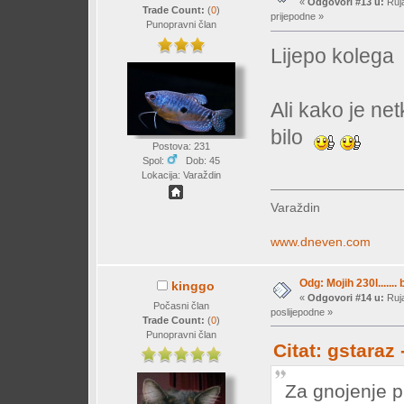
«
Odgovori #13 u:
Ruja
Trade Count:
(
0
)
prijepodne »
Punopravni član
Lijepo koleg
Ali kako je ne
bilo
Postova: 231
Spol:
Dob: 45
Lokacija: Varaždin
Varaždin
www.dneven.com
Odg: Mojih 230l....... 
kinggo
«
Odgovori #14 u:
Ruja
Počasni član
poslijepodne »
Trade Count:
(
0
)
Punopravni član
Citat: gstaraz
Za gnojenje p