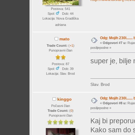
Postova: 541
Spol:
Dob: 44
Lokacija: Nova Gradiška
adriana
Odg: Mojih 230l....... 
mato
«
Odgovori #7 u:
Rujan
Trade Count:
(
+1
)
poslijepodne »
Punopravni član
super je, bilje
Postova: 87
Spol:
Dob: 39
Lokacija: Slav. Brod
Slav. Brod
Odg: Mojih 230l....... 
kinggo
«
Odgovori #8 u:
Rujan
Počasni član
poslijepodne »
Trade Count:
(
0
)
Punopravni član
Kaj bi preporuc
Kako sam do s