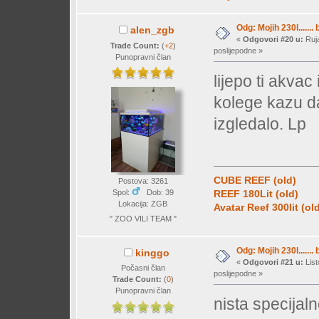
Odg: Mojih 230l....... 
alen_zgb
«
Odgovori #20 u:
Ruja
Trade Count:
(
+2
)
poslijepodne »
Punopravni član
lijepo ti akvac 
kolege kazu da
izgledalo. Lp
CUBE REEF (old)
Postova: 3261
Spol:
Dob: 39
REEF 180Lit (old)
Lokacija: ZGB
Avatar Reef 300lit (ol
" ZOO VILI TEAM "
Odg: Mojih 230l....... 
kinggo
«
Odgovori #21 u:
List
Počasni član
poslijepodne »
Trade Count:
(
0
)
Punopravni član
nista specijal