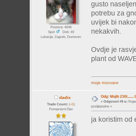
gusto naselje
potrebu za gn
uvijek bi nak
Postova: 4046
nekakvih.
Spol:
Dob: 49
Lokacija: Zagreb, Dumovec
Ovdje je rasvj
plant od WAVEa
moje mocvare
Odg: Mojih 230l....... 
dadix
«
Odgovori #9 u:
Rujan
Trade Count:
(
+1
)
poslijepodne »
Punopravni član
ja koristim od