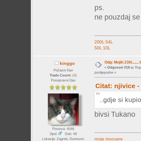
ps.
ne pouzdaj se 
200L
54L
50L
10L
Odg: Mojih 230l....... 
kinggo
«
Odgovori #19 u:
Ruja
Počasni član
poslijepodne »
Trade Count:
(
0
)
Punopravni član
Citat: njivice
..gdje si kup
bivsi Tukano
Postova: 4046
Spol:
Dob: 49
moje mocvare
Lokacija: Zagreb, Dumovec