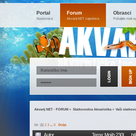
Portal
Forum
Obrasci
Naslovnica
Akvarij.NET zajednica
Pošaljite mali o
Akvarij NET - FORUM
»
Slatkovodna Akvaristika
»
Vaši slatkovo
Str: [
1
]
2
3
...
6
Dolje
Autor
Tema: Mojih 230l....... 