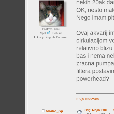
nekih 20ak da
OK, nesto malo
Nego imam pitanj
Postova: 4046
Ovaj akvarij 
Spol:
Dob: 49
Lokacija: Zagreb, Dumovec
cirkulacijom v
relativno bliz
bas i nema nek
zracna pumpa 
filtera postavi
powerhead?
moje mocvare
Odg: Mojih 230l....... 
Marko_Sp