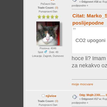
«
Odgovori #16 u:
Ruja
Počasni član
poslijepodne »
Trade Count:
(
0
)
Punopravni član
Citat: Marko_S
poslijepodne
CO2 upogoni s
Postova: 4046
Spol:
Dob: 49
Lokacija: Zagreb, Dumovec
hoce li? Imam
za nekakvo ozb
moje mocvare
Odg: Mojih 230l....... 
njivice
«
Odgovori #17 u:
Ruja
Trade Count:
(
0
)
poslijepodne »
Punopravni član