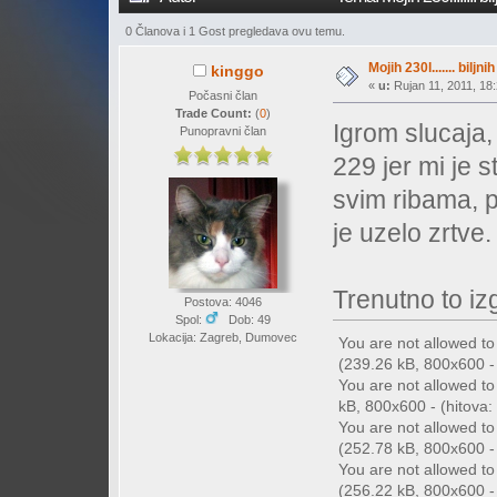
0 Članova i 1 Gost pregledava ovu temu.
Mojih 230l....... biljn
kinggo
«
u:
Rujan 11, 2011, 18:
Počasni član
Trade Count:
(
0
)
Igrom slucaja
Punopravni član
229 jer mi je 
svim ribama, p
je uzelo zrtve
Trenutno to izg
Postova: 4046
Spol:
Dob: 49
Lokacija: Zagreb, Dumovec
You are not allowed t
(239.26 kB, 800x600 - 
You are not allowed t
kB, 800x600 - (hitova:
You are not allowed t
(252.78 kB, 800x600 - 
You are not allowed t
(256.22 kB, 800x600 - 