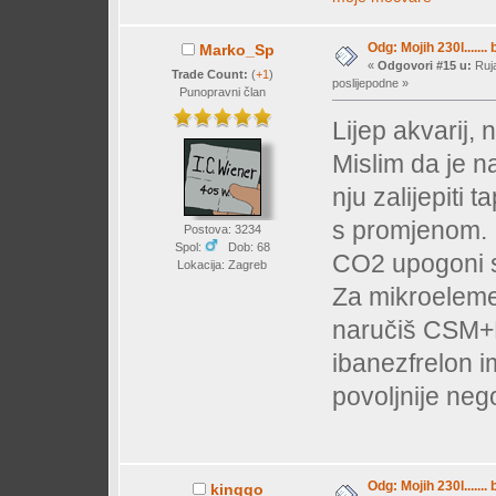
Odg: Mojih 230l....... 
Marko_Sp
«
Odgovori #15 u:
Ruja
Trade Count:
(
+1
)
poslijepodne »
Punopravni član
Lijep akvarij,
Mislim da je na
nju zalijepiti
s promjenom.
Postova: 3234
Spol:
Dob: 68
CO2 upogoni sv
Lokacija: Zagreb
Za mikroelement
naručiš CSM+B
ibanezfrelon i
povoljnije neg
Odg: Mojih 230l....... 
kinggo