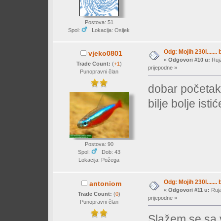
Postova: 51
Spol:
Lokacija: Osijek
Odg: Mojih 230l....... 
vjeko0801
«
Odgovori #10 u:
Ruja
Trade Count:
(
+1
)
prijepodne »
Punopravni član
dobar početak,
bilje bolje ist
Postova: 90
Spol:
Dob: 43
Lokacija: Požega
Odg: Mojih 230l....... 
antoniom
«
Odgovori #11 u:
Ruja
Trade Count:
(
0
)
prijepodne »
Punopravni član
Slažem se sa 