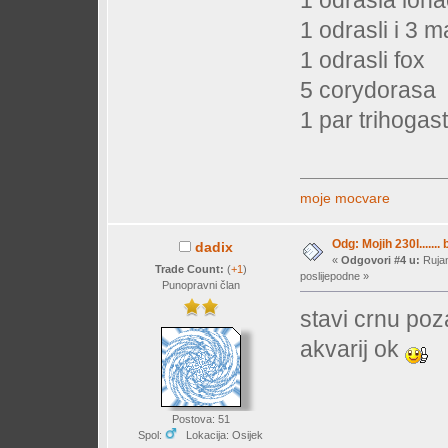
1 odrasli i 3 m
1 odrasli fox
5 corydorasa
1 par trihogas
moje mocvare
Odg: Mojih 230l....... 
dadix
«
Odgovori #4 u:
Rujan
Trade Count:
(
+1
)
poslijepodne »
Punopravni član
stavi crnu poz
akvarij ok
Postova: 51
Spol:
Lokacija: Osijek