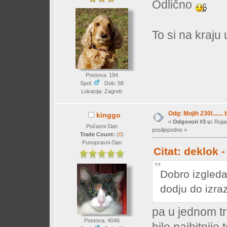
Odlično
To si na kraju
Postova: 194
Spol:
Dob: 58
Lokacija: Zagreb
Odg: Mojih 230l....... 
kinggo
«
Odgovori #3 u:
Rujan
Počasni član
poslijepodne »
Trade Count:
(
0
)
Punopravni član
Citat: deklok 
Dobro izgleda
dodju do izra
pa u jednom tr
Postova: 4046