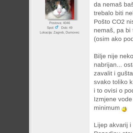
da nemaš baš 
trebalo biti n
Pošto CO2 ni
Postova: 4046
Spol:
Dob: 49
nemaš, pa bi 
Lokacija: Zagreb, Dumovec
(osim ako pod
Bilje nije nek
nabrijan... os
zavalit i guš
svako toliko 
i to ovisi o po
Izmjene vode 
minimum
Lijep akvarij 