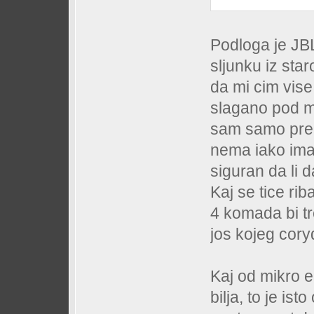
Podloga je JBL
sljunku iz sta
da mi cim vise
slagano pod mu
sam samo prek
nema iako imam
siguran da li d
Kaj se tice rib
4 komada bi tr
jos kojeg cory
Kaj od mikro el
bilja, to je i