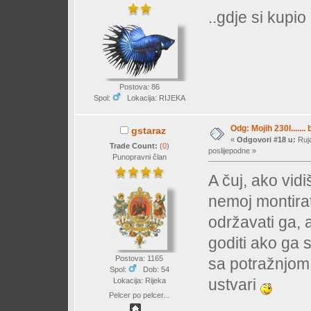
..gdje si kupi
Postova: 86
Spol:
Lokacija: RIJEKA
Odg: Mojih 230l....... 
gstaraz
«
Odgovori #18 u:
Ruja
Trade Count:
(
0
)
poslijepodne »
Punopravni član
A čuj, ako vid
nemoj montirat 
održavati ga, 
goditi ako ga 
Postova: 1165
sa potražnjom 
Spol:
Dob: 54
ustvari
Lokacija: Rijeka
Pelcer po pelcer...