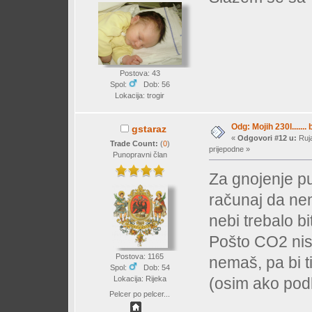
Postova: 43
Spol:
Dob: 56
Lokacija: trogir
Odg: Mojih 230l....... 
gstaraz
«
Odgovori #12 u:
Ruja
Trade Count:
(
0
)
prijepodne »
Punopravni član
Za gnojenje pu
računaj da nem
nebi trebalo bi
Pošto CO2 nis
Postova: 1165
nemaš, pa bi t
Spol:
Dob: 54
(osim ako podl
Lokacija: Rijeka
Pelcer po pelcer...