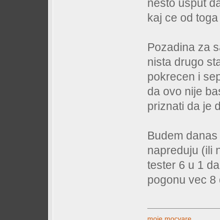
nesto usput d
kaj ce od toga
Pozadina za s
nista drugo stav
pokrecen i sep
da ovo nije b
priznati da je
Budem danas m
napreduju (ili 
tester 6 u 1 
pogonu vec 8 
moje mocvare