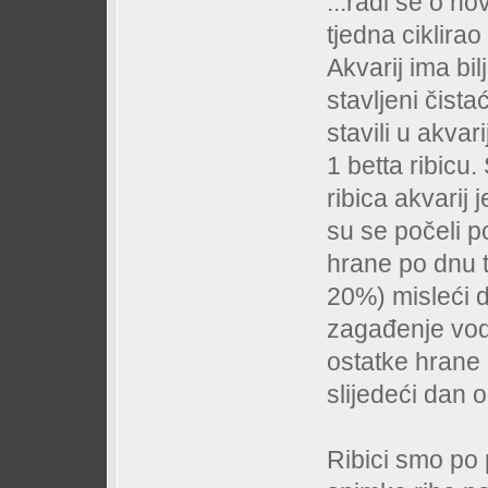
...radi se o n
tjedna ciklir
Akvarij ima bilj
stavljeni čist
stavili u akva
1 betta ribicu
ribica akvarij
su se počeli p
hrane po dnu t
20%) misleći d
zagađenje vode
ostatke hrane s
slijedeći dan 
Ribici smo po