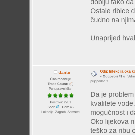
dobiju tako da
Ostale ribice d
čudno na njima
Unaprijed hva
Odg: Infekcija oka k
dante
«
Odgovori #1 u:
Velja
Član redakcije
prijepodne »
Trade Count:
(
0
)
Punopravni član
Da je problem 
kvalitete vode
Postova: 2201
Spol:
Dob: 46
mogučnost i da
Lokacija: Zagreb, Sesvete
Oko lijekova ne
teško za ribu 