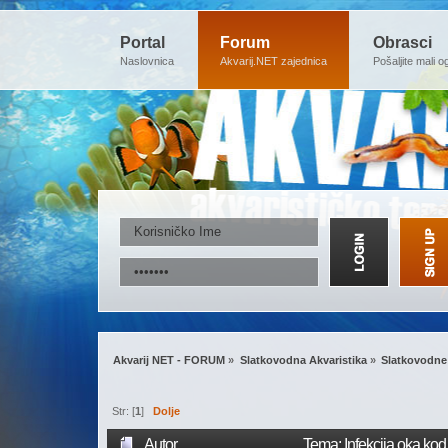
Portal
Forum
Obrasci
Naslovnica
Akvarij.NET zajednica
Pošaljite mali o
Akvarij NET - FORUM
»
Slatkovodna Akvaristika
»
Slatkovodne 
Str: [
1
]
Dolje
Autor
Tema: Infekcija oka kod