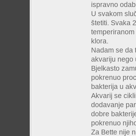
ispravno odabra
U svakom sluč
štetiti. Svaka 
temperiranom 
klora.
Nadam se da t
akvariju nego 
Bjelkasto zam
pokrenuo proce
bakterija u akv
Akvarij se cik
dodavanje par 
dobre bakterije
pokrenuo njiho
Za Bette nije 