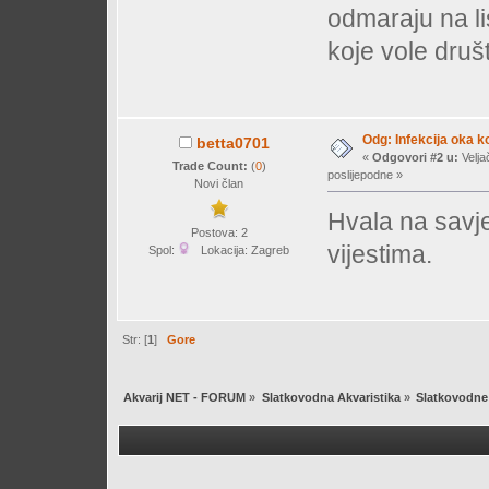
odmaraju na li
koje vole druš
Odg: Infekcija oka k
betta0701
«
Odgovori #2 u:
Velja
Trade Count:
(
0
)
poslijepodne »
Novi član
Hvala na savje
Postova: 2
vijestima.
Spol:
Lokacija: Zagreb
Str: [
1
]
Gore
Akvarij NET - FORUM
»
Slatkovodna Akvaristika
»
Slatkovodne 