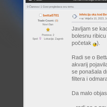
0 Članova i 1 Gost pregledava ovu temu.
Infekcija oka kod Be
betta0701
«
u:
Veljača 10, 2023, 1
Trade Count:
(
0
)
Novi član
Javljam se kao
bolesnu ribicu 
Postova: 2
Spol:
Lokacija: Zagreb
početak
).
Radi se o Bett
akvarij pojavi
se ponašala dr
filtera i odmar
Da malo objasn