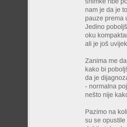
snimke ribe po
nam je da je t
pauze prema up
Jedino poboljš
oku kompaktan,
ali je još uvije
Zanima me da 
kako bi poboljš
da je dijagnoz
- normalna poj
nešto nije kak
Pazimo na koli
su se opustile 