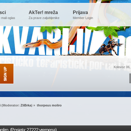
sci
AkTer! mreža
Prijava
e mali oglas
Za prave zaljubljenike
Member Login
Kolovoz 06,
i
(Moderator:
ZliBrka
) »
thorpeus moliro
oliro (Posjeta: 27222 vremena)