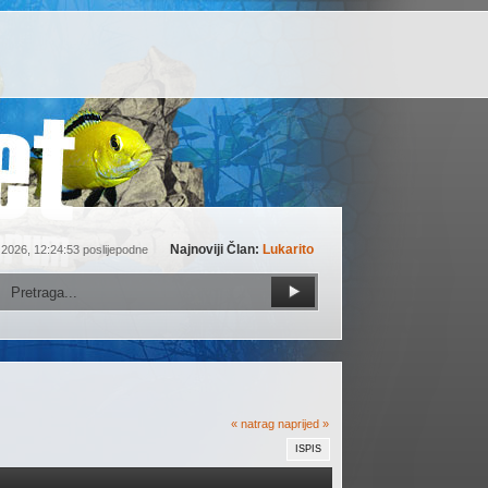
Najnoviji Član:
Lukarito
 2026, 12:24:53 poslijepodne
« natrag
naprijed »
ISPIS