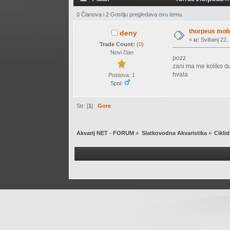
0 Članova i 2 Gostiju pregledava ovu temu.
thorpeus moli
deny
«
u:
Svibanj 22, 
Trade Count:
(
0
)
Novi član
pozz
zani ma me koliko d
hvala
Postova: 1
Spol:
Str: [
1
]
Gore
Akvarij NET - FORUM
»
Slatkovodna Akvaristika
»
Ciklid