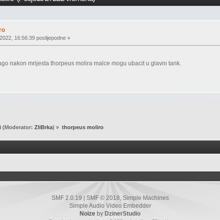
ro
2022, 16:56:39 poslijepodne »
ugo nakon mrijesta thorpeus molira malce mogu ubacit u glavni tank.
i
(Moderator:
ZliBrka
) »
thorpeus moliro
SMF 2.0.19
SMF © 2018
Simple Machines
|
,
Simple Audio Video Embedder
Noize
by
DzinerStudio