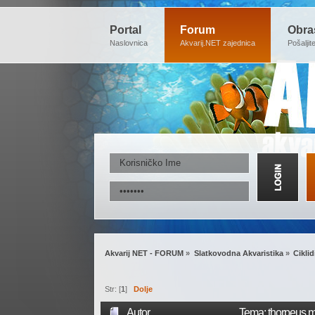
Portal
Forum
Obra
Naslovnica
Akvarij.NET zajednica
Pošaljit
Akvarij NET - FORUM
»
Slatkovodna Akvaristika
»
Ciklid
Str: [
1
]
Dolje
Autor
Tema: thorpeus m