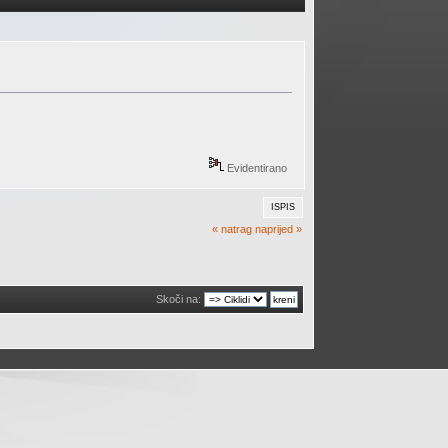
Evidentirano
ISPIS
« natrag
naprijed »
Skoči na: