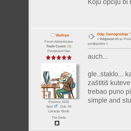
Koju opciju bi 
Odg: Samogradnja "A
Vedran
«
Odgovori #1 u:
Prosi
Forum Administrator
poslijepodne »
Trade Count:
(
0
)
Punopravni član
auch...
gle..staklo... 
zaštitiš kuteve
trebao puno pi
simple and stu
Postova: 8106
Spol:
Dob: 50
Lokacija: Berlin
The Deda