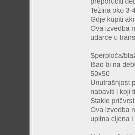
preporučiti deb
Težina oko 3-4
Gdje kupiti akr
Ova izvedba mi
udarce u trans
Sperploča/bla
Išao bi na deb
50x50
Unutrašnjost p
nabaviti i koji 
Staklo pričvrst
Ova izvedba mi j
upitna cijena i