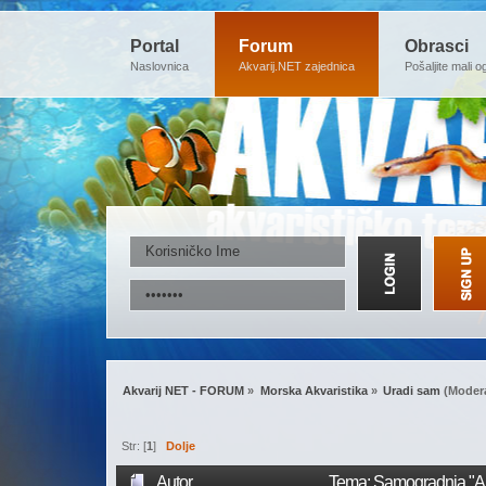
Portal
Forum
Obrasci
Naslovnica
Akvarij.NET zajednica
Pošaljite mali o
Akvarij NET - FORUM
»
Morska Akvaristika
»
Uradi sam
(Modera
Str: [
1
]
Dolje
Autor
Tema: Samogradnja "Akv