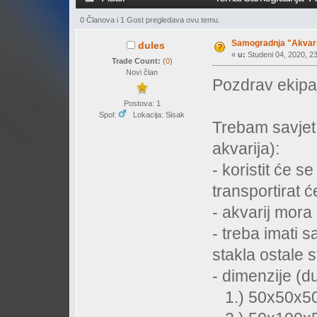
0 Članova i 1 Gost pregledava ovu temu.
Samogradnja "Akvari
dules
«
u:
Studeni 04, 2020, 23
Trade Count:
(
0
)
Novi član
Pozdrav ekipa
Postova: 1
Spol:
Lokacija: Sisak
Trebam savjet 
akvarija):
- koristit će 
transportirat 
- akvarij mora b
- treba imati 
stakla ostale s
- dimenzije (d
1.) 50x50x50