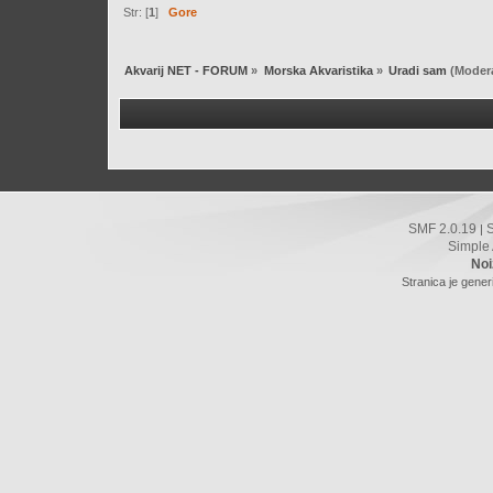
Str: [
1
]
Gore
Akvarij NET - FORUM
»
Morska Akvaristika
»
Uradi sam
(Modera
SMF 2.0.19
|
Simple
Noi
Stranica je gener