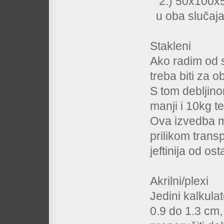
2.) 50x100x5
u oba slučaja
Stakleni
Ako radim od s
treba biti za 
S tom debljino
manji i 10kg te
Ova izvedba mi
prilikom trans
jeftinija od o
Akrilni/plexi
Jedini kalkula
0.9 do 1.3 cm,