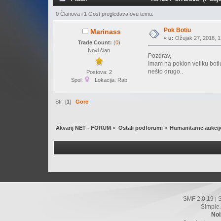
0 Članova i 1 Gost pregledava ovu temu.
Pok Botiu
Marinass
«
u:
Ožujak 27, 2018, 1
Trade Count:
(
0
)
Novi član
Pozdrav,
Imam na poklon veliku botiu
nešto drugo..
Postova: 2
Spol:
Lokacija: Rab
Str: [
1
]
Gore
Akvarij NET - FORUM
»
Ostali podforumi
»
Humanitarne aukcij
SMF 2.0.19
|
Simple
Noi