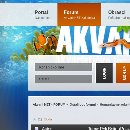
Portal
Forum
Obrasci
Naslovnica
Akvarij.NET zajednica
Pošaljite mali o
Akvarij NET - FORUM
»
Ostali podforumi
»
Humanitarne aukcij
Str: [
1
]
Dolje
Autor
Tema: Pok Botiu (Posj