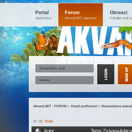
Portal
Forum
Obrasci
Naslovnica
Akvarij.NET zajednica
Pošaljite mali o
Akvarij NET - FORUM
»
Ostali podforumi
»
Humanitarne aukcij
Str: [
1
]
Dolje
Autor
Tema: Za Ivana-ljubica