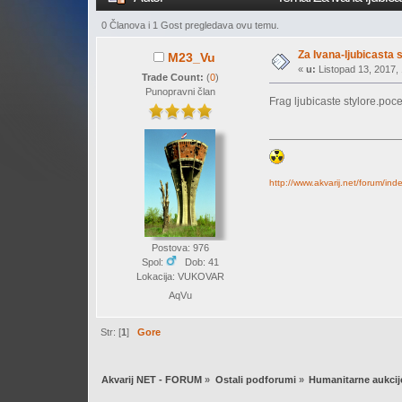
0 Članova i 1 Gost pregledava ovu temu.
Za Ivana-ljubicasta 
M23_Vu
«
u:
Listopad 13, 2017, 
Trade Count:
(
0
)
Punopravni član
Frag ljubicaste stylore.poc
http://www.akvarij.net/forum/in
Postova: 976
Spol:
Dob: 41
Lokacija: VUKOVAR
AqVu
Str: [
1
]
Gore
Akvarij NET - FORUM
»
Ostali podforumi
»
Humanitarne aukcij