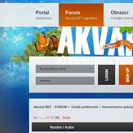
Portal
Forum
Obrasci
Naslovnica
Akvarij.NET zajednica
Pošaljite mali o
Akvarij NET - FORUM
»
Ostali podforumi
»
Humanitarne aukcij
Str:
1
...
34
35
[
36
]
Dolje
Naslov
/
Autor