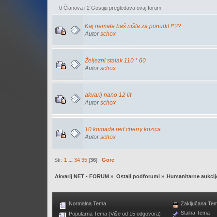
0 Članova i 2 Gostiju pregledava ovaj forum.
Kaj nemate baš ništa za ponudit !*??
Autor
schox
Željezni stalak 110 * 60
Autor
schox
akvarij nano 12 lit
Autor
schox
10 komada red cherry kozica
Autor
schox
Str:
1
...
34
35
[
36
]
Gore
Akvarij NET - FORUM
»
Ostali podforumi
»
Humanitarne aukcij
Normalna Tema
Zaključana Te
Stalna Tema
Popularna Tema (Više od 15 odgovora)