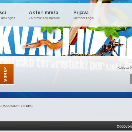
sci
AkTer! mreža
Prijava
e mali oglas
Za prave zaljubljenike
Member Login
Kolovoz 0
i
(Moderator:
ZliBrka
)
Odgovor