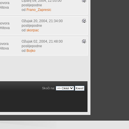
Lipanj 09, 2004, 12:03:00
govora
poslijepodne
Hitova
od
Frano_Zapresic
Ožujak 20, 2004, 21:34:00
govora
poslijepodne
Hitova
od
skorpac
Ožujak 02, 2004, 21:48:00
ovora
poslijepodne
Hitova
od
Bojko
Skoči na: