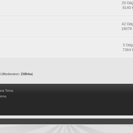
20 Od
8140 
42 Od
18079 
5 Odg
7364 
i
(Moderator:
ZliBrka
)
ana Tema
Tema