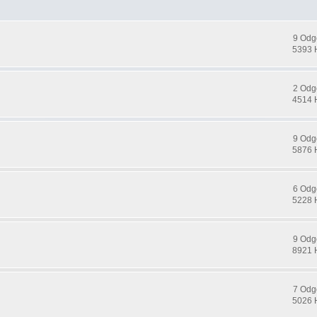
9 Odg
5393 
2 Odg
4514 
9 Odg
5876 
6 Odg
5228 
9 Odg
8921 
7 Odg
5026 