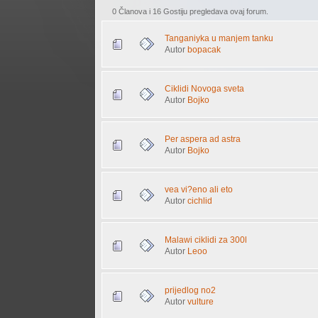
0 Članova i 16 Gostiju pregledava ovaj forum.
Tanganiyka u manjem tanku
Autor
bopacak
Ciklidi Novoga sveta
Autor
Bojko
Per aspera ad astra
Autor
Bojko
vea vi?eno ali eto
Autor
cichlid
Malawi ciklidi za 300l
Autor
Leoo
prijedlog no2
Autor
vulture