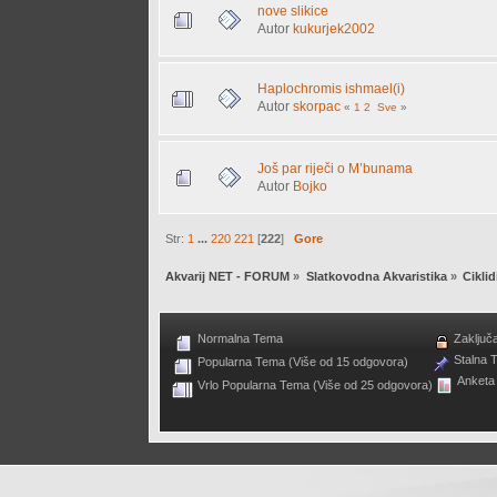
nove slikice
Autor
kukurjek2002
Haplochromis ishmael(i)
Autor
skorpac
«
1
2
Sve
»
Još par riječi o M’bunama
Autor
Bojko
Str:
1
...
220
221
[
222
]
Gore
Akvarij NET - FORUM
»
Slatkovodna Akvaristika
»
Ciklid
Normalna Tema
Zaključ
Stalna 
Popularna Tema (Više od 15 odgovora)
Anketa
Vrlo Popularna Tema (Više od 25 odgovora)