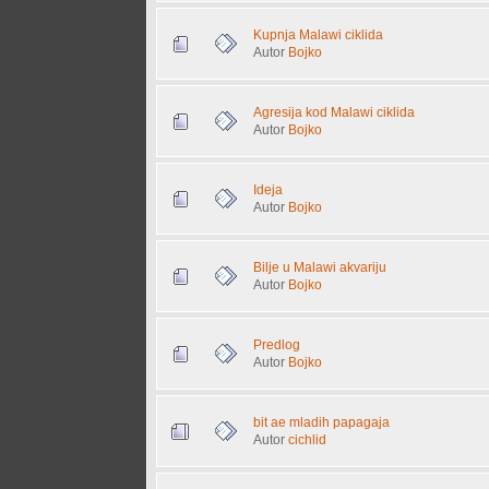
Kupnja Malawi ciklida
Autor
Bojko
Agresija kod Malawi ciklida
Autor
Bojko
Ideja
Autor
Bojko
Bilje u Malawi akvariju
Autor
Bojko
Predlog
Autor
Bojko
bit ae mladih papagaja
Autor
cichlid