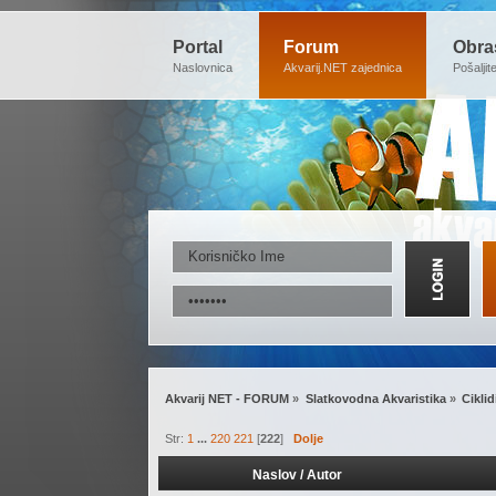
Portal
Forum
Obra
Naslovnica
Akvarij.NET zajednica
Pošaljit
Akvarij NET - FORUM
»
Slatkovodna Akvaristika
»
Ciklid
Str:
1
...
220
221
[
222
]
Dolje
Naslov
/
Autor