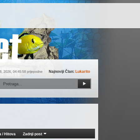
Najnoviji Član:
Lukarito
8, 2026, 04:45:58 prijepodne
a
/
Hitova
Zadnji post