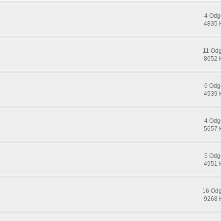
4 Odg
4835 
11 Od
8652 
6 Odg
4939 
4 Odg
5657 
5 Odg
4951 
16 Od
9268 