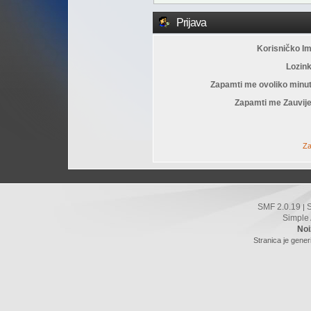
Prijava
Korisničko I
Lozin
Zapamti me ovoliko minu
Zapamti me Zauvije
Za
SMF 2.0.19
|
Simple
Noi
Stranica je gener