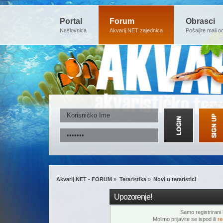
Portal
Forum
Obrasci
Naslovnica
Akvarij.NET zajednica
Pošaljite mali o
Akvarij NET - FORUM
»
Teraristika
»
Novi u teraristici
Upozorenje!
Samo registrirani k
Molimo prijavite se ispod ili
re