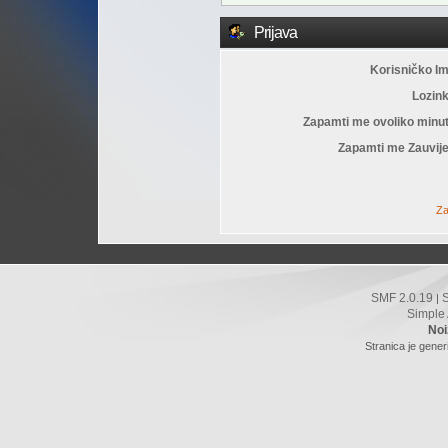
Prijava
Korisničko I
Lozin
Zapamti me ovoliko minu
Zapamti me Zauvije
Za
SMF 2.0.19
|
Simple
Noi
Stranica je gener