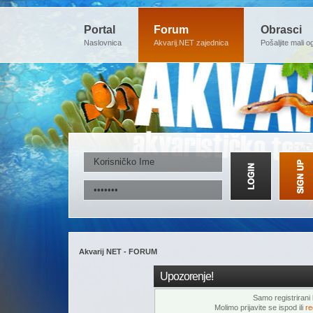
Portal
Forum
Obrasci
Naslovnica
Akvarij.NET zajednica
Pošaljite mali o
Akvarij NET - FORUM
Upozorenje!
Samo registrirani k
Molimo prijavite se ispod ili
re