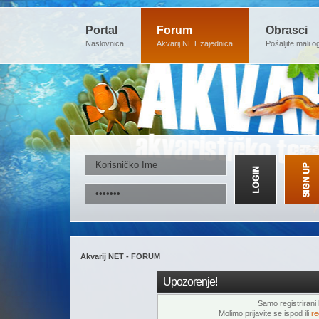
Portal
Forum
Obrasci
Naslovnica
Akvarij.NET zajednica
Pošaljite mali o
Akvarij NET - FORUM
Upozorenje!
Samo registrirani k
Molimo prijavite se ispod ili
re