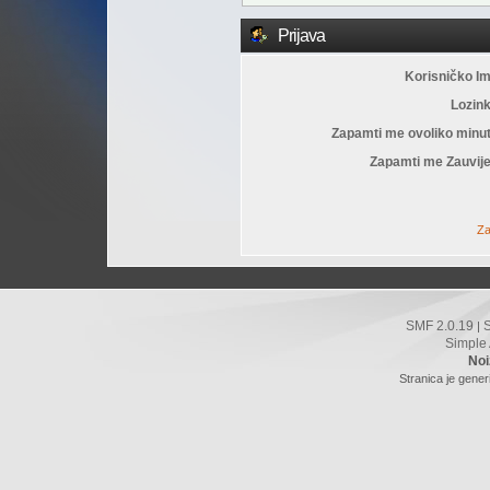
Prijava
Korisničko I
Lozin
Zapamti me ovoliko minu
Zapamti me Zauvije
Za
SMF 2.0.19
|
Simple
Noi
Stranica je gener