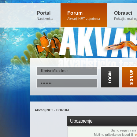
Portal
Forum
Obrasci
Naslovnica
Akvarij.NET zajednica
Pošaljite mali o
Akvarij NET - FORUM
Upozorenje!
Samo registrirani k
Molimo prijavite se ispod ili
re