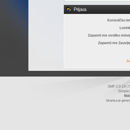
Prijava
Korisničko I
Lozin
Zapamti me ovoliko minu
Zapamti me Zauvije
Za
SMF 2.0.19
|
Simple
Noi
Stranica je gener