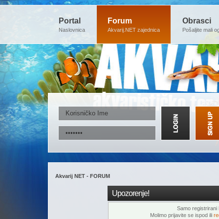
Portal
Forum
Obrasci
Naslovnica
Akvarij.NET zajednica
Pošaljite mali o
Akvarij NET - FORUM
Upozorenje!
Samo registrirani k
Molimo prijavite se ispod ili
re