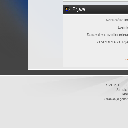
Prijava
Korisničko I
Lozin
Zapamti me ovoliko minu
Zapamti me Zauvije
Za
SMF 2.0.19
|
Simple
Noi
Stranica je gener