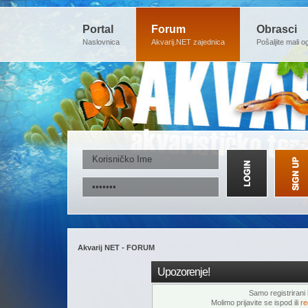
Portal
Forum
Obrasci
Naslovnica
Akvarij.NET zajednica
Pošaljite mali o
Akvarij NET - FORUM
Upozorenje!
Samo registrirani k
Molimo prijavite se ispod ili
re