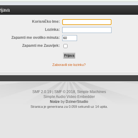
ijava
Korisničko Ime:
Lozinka:
Zapamti me ovoliko minuta:
Zapamti me Zauvijek:
Zaboravili ste lozinku?
SMF 2.0.19
SMF © 2018
Simple Machines
|
,
Simple Audio Video Embedder
Noize
by
DzinerStudio
Stranica je generirana za 0.059 sekundi uz 14 upita.