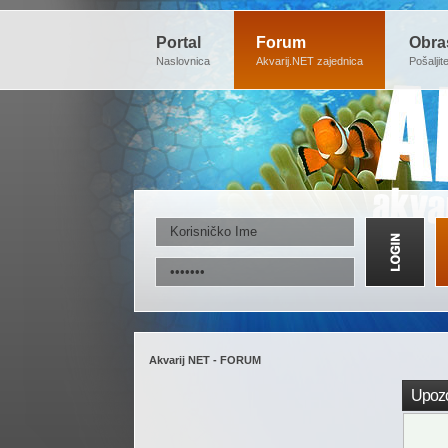
Portal
Forum
Obra
Naslovnica
Akvarij.NET zajednica
Pošaljit
Akvarij NET - FORUM
Upozo