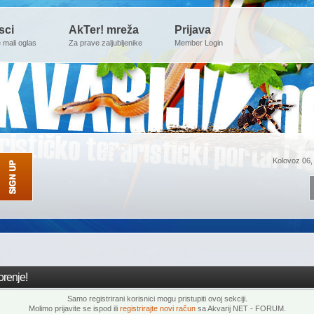
sci
AkTer! mreža
Prijava
e mali oglas
Za prave zaljubljenike
Member Login
Kolovoz 06,
renje!
Samo registrirani korisnici mogu pristupiti ovoj sekciji.
Molimo prijavite se ispod ili
registrirajte novi račun
sa Akvarij NET - FORUM.