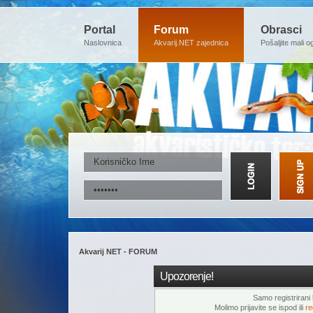
Portal
Forum
Obrasci
Naslovnica
Akvarij.NET zajednica
Pošaljite mali o
Akvarij NET - FORUM
Upozorenje!
Samo registrirani k
Molimo prijavite se ispod ili
re