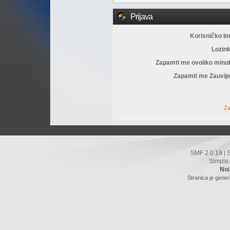
Prijava
Korisničko I
Lozin
Zapamti me ovoliko minu
Zapamti me Zauvije
Za
SMF 2.0.19
|
Simple
Noi
Stranica je gener