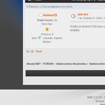
0 Članova i 1 Gost pregledava ovu temu.
pop aye
dubac23
«
u:
Svibanj 17, 2015, 1
Trade Count:
(
0
)
Novi član
Koliko je feranol 250 plus 
boljitka
Postova: 8
Spol:
Lokacija: Zagreb,
Botinec
Str: [
1
]
Gore
Akvarij NET - FORUM
»
Slatkovodna Akvaristika
»
Slatkovodne 
SMF 2.0.19
|
Simple