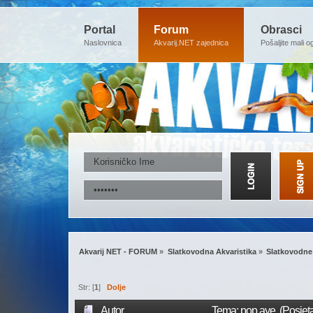
Portal
Forum
Obrasci
Naslovnica
Akvarij.NET zajednica
Pošaljite mali o
Akvarij NET - FORUM
»
Slatkovodna Akvaristika
»
Slatkovodne 
Str: [
1
]
Dolje
Autor
Tema: pop aye (Posjet