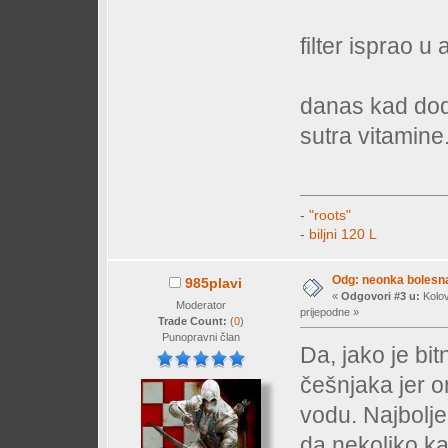
filter isprao u 
danas kad dodj
sutra vitamine.
-
"roots"
-
biljni 120 L
Odg: neonka bolesn
985plavi
«
Odgovori #3 u:
Kolov
Moderator
prijepodne »
Trade Count:
(
0
)
Punopravni član
Da, jako je bit
češnjaka jer o
vodu. Najbolje
da nekoliko ka