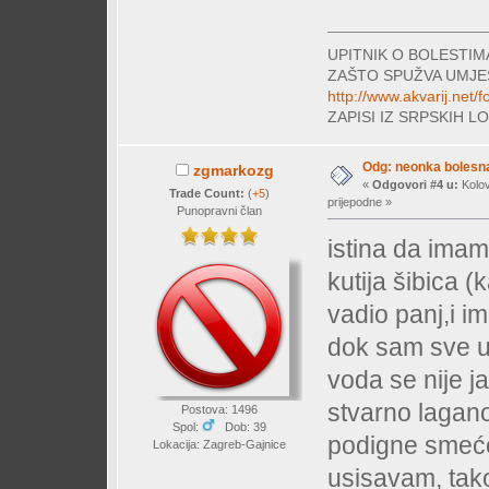
UPITNIK O BOLESTI
ZAŠTO SPUŽVA UMJE
http://www.akvarij.net
ZAPISI IZ SRPSKIH 
Odg: neonka bolesn
zgmarkozg
«
Odgovori #4 u:
Kolov
Trade Count:
(
+5
)
prijepodne »
Punopravni član
istina da ima
kutija šibica 
vadio panj,i i
dok sam sve ur
voda se nije j
stvarno lagan
Postova: 1496
Spol:
Dob: 39
podigne smeće
Lokacija: Zagreb-Gajnice
usisavam, tako