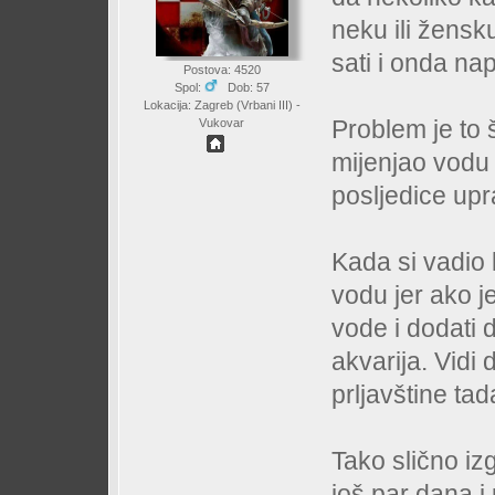
neku ili žensk
sati i onda nap
Postova: 4520
Spol:
Dob: 57
Lokacija: Zagreb (Vrbani III) -
Problem je to 
Vukovar
mijenjao vodu 
posljedice upr
Kada si vadio
vodu jer ako j
vode i dodati 
akvarija. Vid
prljavštine ta
Tako slično izg
još par dana i