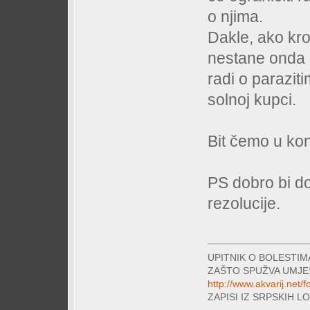
o njima.
Dakle, ako kro
nestane onda 
radi o paraziti
solnoj kupci.
Bit čemo u ko
PS dobro bi doš
rezolucije.
UPITNIK O BOLESTI
ZAŠTO SPUŽVA UMJE
http://www.akvarij.net
ZAPISI IZ SRPSKIH 