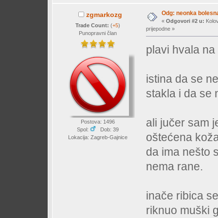
Odg: neonka bolesn
zgmarkozg
«
Odgovori #2 u:
Kolov
Trade Count:
(
+5
)
prijepodne »
Punopravni član
plavi hvala na
istina da se ne
stakla i da se 
ali jučer sam 
Postova: 1496
Spol:
Dob: 39
oštećena koža,
Lokacija: Zagreb-Gajnice
da ima nešto s
nema rane.
inače ribica s
riknuo muški 