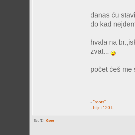
danas ću stavi
do kad nejdem
hvala na br.,
zvat...
počet ćeš me sa
-
"roots"
-
biljni 120 L
Str: [
1
]
Gore