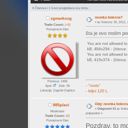
0 Članova i 1 Gost pregledava ovu temu.
neonka bolesna?
zgmarkozg
«
u:
Kolovoz 30, 2012, 2
Trade Count:
(
+5
)
Punopravni član
šta je ovo molim 
You are not allowed t
kB, 484x294 - (hitova: 
You are not allowed t
kB, 419x374 - (hitova: 
Postova: 1496
-
"roots"
Spol:
Dob: 39
Lokacija: Zagreb-Gajnice
-
biljni 120 L
Odg: neonka bolesn
985plavi
«
Odgovori #1 u:
Kolov
Moderator
prijepodne »
Trade Count:
(
0
)
Punopravni član
Pozdrav, to mo