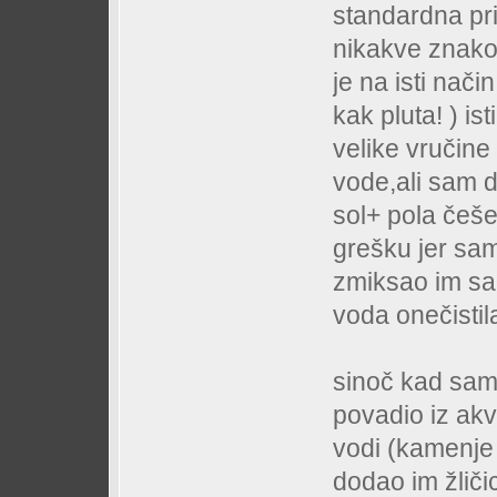
standardna pri
nikakve znakov
je na isti nač
kak pluta! ) is
velike vručine
vode,ali sam d
sol+ pola češe
grešku jer sam
zmiksao im s
voda onečistila
sinoč kad sam
povadio iz akva
vodi (kamenje
dodao im žliči