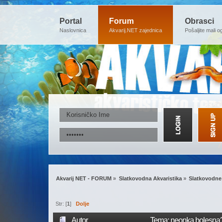
Portal
Forum
Obrasci
Naslovnica
Akvarij.NET zajednica
Pošaljite mali o
Akvarij NET - FORUM
»
Slatkovodna Akvaristika
»
Slatkovodne 
Str: [
1
]
Dolje
Autor
Tema: neonka bolesna?