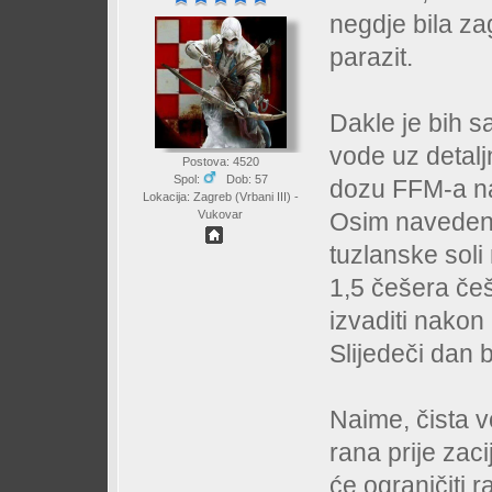
negdje bila zag
parazit.
Dakle je bih 
vode uz detalj
Postova: 4520
Spol:
Dob: 57
dozu FFM-a na 
Lokacija: Zagreb (Vrbani III) -
Osim navedeno
Vukovar
tuzlanske soli
1,5 češera češ
izvaditi nakon 
Slijedeči dan 
Naime, čista 
rana prije zaci
će ograničiti 