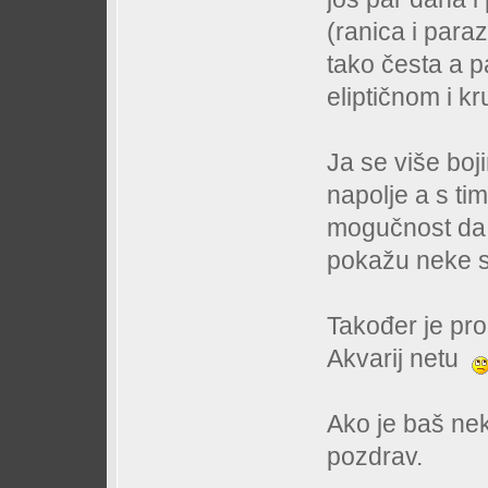
(ranica i paraz
tako česta a p
eliptičnom i kr
Ja se više boj
napolje a s tim
mogučnost da o
pokažu neke s
Također je pr
Akvarij netu
Ako je baš ne
pozdrav.