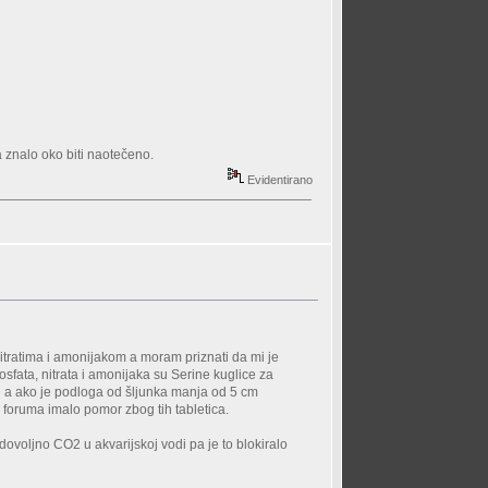
 znalo oko biti naotečeno.
Evidentirano
nitratima i amonijakom a moram priznati da mi je
osfata, nitrata i amonijaka su Serine kuglice za
u a ako je podloga od šljunka manja od 5 cm
a foruma imalo pomor zbog tih tabletica.
a dovoljno CO2 u akvarijskoj vodi pa je to blokiralo