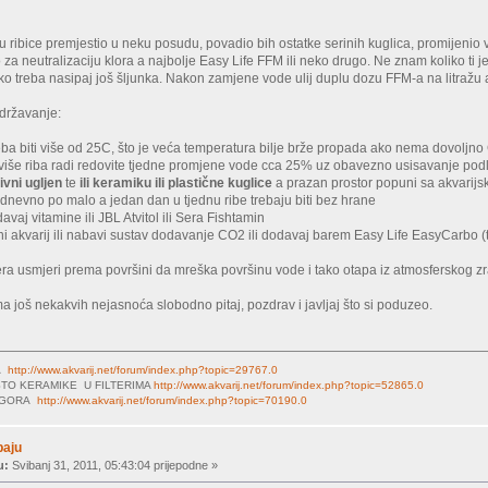
u ribice premjestio u neku posudu, povadio bih ostatke serinih kuglica, promijen
za neutralizaciju klora a najbolje Easy Life FFM ili neko drugo. Ne znam koliko ti je š
 treba nasipaj još šljunka. Nakon zamjene vode ulij duplu dozu FFM-a na litražu akvar
održavanje:
eba biti više od 25C, što je veća temperatura bilje brže propada ako nema dovoljno 
više riba radi redovite tjedne promjene vode cca 25% uz obavezno usisavanje pod
ivni ugljen
te
ili keramiku ili plastične kuglice
a prazan prostor popuni sa akvari
 dnevno po malo a jedan dan u tjednu ribe trebaju biti bez hrane
vaj vitamine ili JBL Atvitol ili Sera Fishtamin
iljni akvarij ili nabavi sustav dodavanje CO2 ili dodavaj barem Easy Life EasyCarbo 
filtera usmjeri prema površini da mreška površinu vode i tako otapa iz atmosferskog 
ma još nekakvih nejasnoća slobodno pitaj, pozdrav i javljaj što si poduzeo.
MA
http://www.akvarij.net/forum/index.php?topic=29767.0
TO KERAMIKE U FILTERIMA
http://www.akvarij.net/forum/index.php?topic=52865.0
LOGORA
http://www.akvarij.net/forum/index.php?topic=70190.0
baju
u:
Svibanj 31, 2011, 05:43:04 prijepodne »