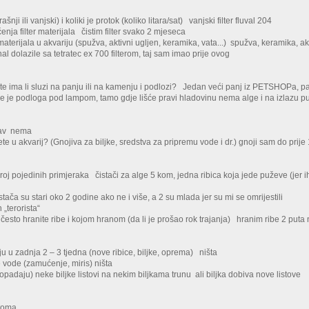
šnji ili vanjski) i koliki je protok (koliko litara/sat) vanjski filter fluval 204
ćenja filter materijala čistim filter svako 2 mjeseca
 materijala u akvariju (spužva, aktivni ugljen, keramika, vata...) spužva, keramika, 
nal dolazile sa tetratec ex 700 filterom, taj sam imao prije ovog
:
te ima li sluzi na panju ili na kamenju i podlozi? Jedan veći panj iz PETSHOPa, panj
je je podloga pod lampom, tamo gdje lišće pravi hladovinu nema alge i na izlazu 
a
kav nema
e u akvarij? (Gnojiva za biljke, sredstva za pripremu vode i dr.) gnoji sam do prije
broj pojedinih primjeraka čistači za alge 5 kom, jedna ribica koja jede puževe (jer ih
stača su stari oko 2 godine ako ne i više, a 2 su mlada jer su mi se omrijestili
h „terorista“
često hranite ribe i kojom hranom (da li je prošao rok trajanja) hranim ribe 2 puta 
u u zadnja 2 – 3 tjedna (nove ribice, biljke, oprema) ništa
 vode (zamućenje, miris) ništa
opadaju) neke biljke listovi na nekim biljkama trunu ali biljka dobiva nove listove
ptoma