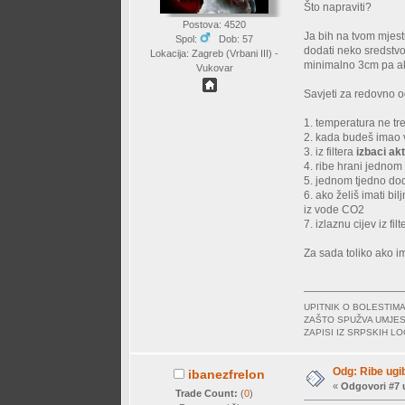
Što napraviti?
Postova: 4520
Ja bih na tvom mjest
Spol:
Dob: 57
dodati neko sredstvo 
Lokacija: Zagreb (Vrbani III) -
minimalno 3cm pa ako
Vukovar
Savjeti za redovno 
1. temperatura ne tr
2. kada budeš imao 
3. iz filtera
izbaci akt
4. ribe hrani jednom
5. jednom tjedno doda
6. ako želiš imati b
iz vode CO2
7. izlaznu cijev iz 
Za sada toliko ako i
UPITNIK O BOLESTI
ZAŠTO SPUŽVA UMJES
ZAPISI IZ SRPSKIH 
Odg: Ribe ugi
ibanezfrelon
«
Odgovori #7 
Trade Count:
(
0
)