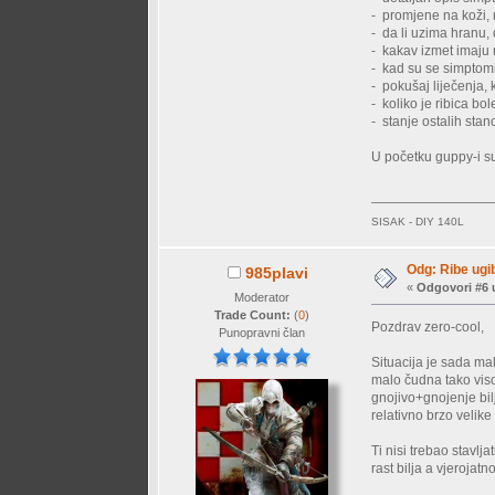
- promjene na koži, 
- da li uzima hranu, 
- kakav izmet imaju r
- kad su se simptomi
- pokušaj liječenja,
- koliko je ribica bo
- stanje ostalih sta
U početku guppy-i su
SISAK - DIY 140L
Odg: Ribe ugi
985plavi
«
Odgovori #6 
Moderator
Trade Count:
(
0
)
Pozdrav zero-cool,
Punopravni član
Situacija je sada ma
malo čudna tako visok
gnojivo+gnojenje bi
relativno brzo velik
Ti nisi trebao stavlj
rast bilja a vjerojatn