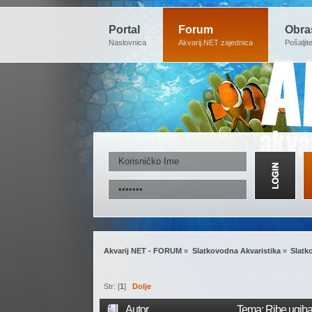
Portal
Forum
Obra
Naslovnica
Akvarij.NET zajednica
Pošaljit
Akvarij NET - FORUM
»
Slatkovodna Akvaristika
»
Slatk
Str: [
1
]
Dolje
Autor
Tema: Ribe ugiba