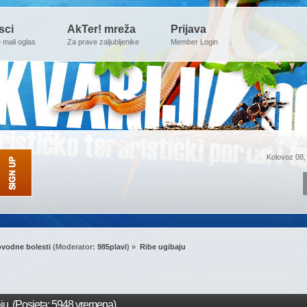
sci
AkTer! mreža
Prijava
e mali oglas
Za prave zaljubljenike
Member Login
Kolovoz 08,
ovodne bolesti
(Moderator:
985plavi
) »
Ribe ugibaju
ju (Posjeta: 5948 vremena)