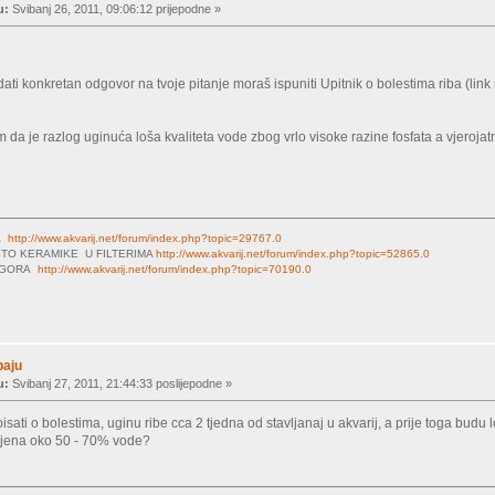
u:
Svibanj 26, 2011, 09:06:12 prijepodne »
ati konkretan odgovor na tvoje pitanje moraš ispuniti Upitnik o bolestima riba (link
 da je razlog uginuća loša kvaliteta vode zbog vrlo visoke razine fosfata a vjerojatn
MA
http://www.akvarij.net/forum/index.php?topic=29767.0
TO KERAMIKE U FILTERIMA
http://www.akvarij.net/forum/index.php?topic=52865.0
LOGORA
http://www.akvarij.net/forum/index.php?topic=70190.0
baju
u:
Svibanj 27, 2011, 21:44:33 poslijepodne »
ti o bolestima, uginu ribe cca 2 tjedna od stavljanaj u akvarij, a prije toga budu lo
mjena oko 50 - 70% vode?