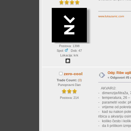
www.lukazanic.com
Postova: 1398
Spol:
Dob: 47
Lokacija: krk
Odg: Ribe ugi
zero-cool
«
Odgovori #5 
Trade Count:
(
0
)
Punopravni član
AKVARIJ:
- dimenzije/litraža,
- temperatura, 26 –
Postova: 214
- parametri vode: 
- vrijeme od pokreta
- kad su nakon pokre
ribica u akvariju osi
- koliko često i kol
- da li prilikom iz