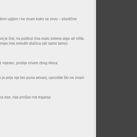
aktivni ugljen i ne znam kako se zovu – plastične
 je čist, na podlozi ima malo zelene alge ali ništa
pumpe ima smeđih dlačica (ali samo tamo)
 1 mjesec, poslije nisam zbog ribica
 je prije nje bio puna akvarij, oprostite što ne znam
na dan, nije prošao rok trajanja