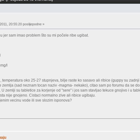
2011, 20:55:20 poslijepodne »
nju jer sam imao problem što su mi počele ribe ugibat.
l
6mg/l
ski, temperatura oko 25-27 stupnjeva, bilje raste ko sasavo ali ribice (guppy su zadnji 
e zemlja (sad neznam tocan naziv -magma- nekako), citao sam po forumu da se dosta
j. U zemlji su tabletice za korjenje od "sere" i jos sam stavljao tekuce gnojivo i u 
ta nije gnojeno. Cistaci normalno zive ali ribice ugibaju.
jenim vecinu vode ili sve slozim isponova?
baju