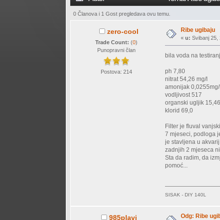
0 Članova i 1 Gost pregledava ovu temu.
Ribe ugibaju
zero-cool
«
u:
Svibanj 25, 
Trade Count:
(
0
)
Punopravni član
bila voda na testira
ph 7,80
Postova: 214
nitrat 54,26 mg/l
amonijak 0,0255mg/
vodljivost 517
organski ugljik 15,4
klorid 69,0
Filter je fluval vanj
7 mjeseci, podloga j
je stavljena u akvari
zadnjih 2 mjeseca nis
Sta da radim, da izm
pomoć...
SISAK - DIY 140L
Odg: Ribe ugi
985plavi