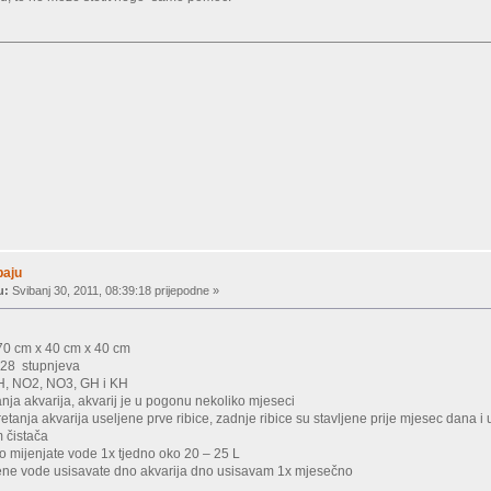
baju
u:
Svibanj 30, 2011, 08:39:18 prijepodne »
 70 cm x 40 cm x 40 cm
 28 stupnjeva
pH, NO2, NO3, GH i KH
nja akvarija, akvarij je u pogonu nekoliko mjeseci
tanja akvarija useljene prve ribice, zadnje ribice su stavljene prije mjesec dana 
m čistača
iko mijenjate vode 1x tjedno oko 20 – 25 L
mjene vode usisavate dno akvarija dno usisavam 1x mjesečno