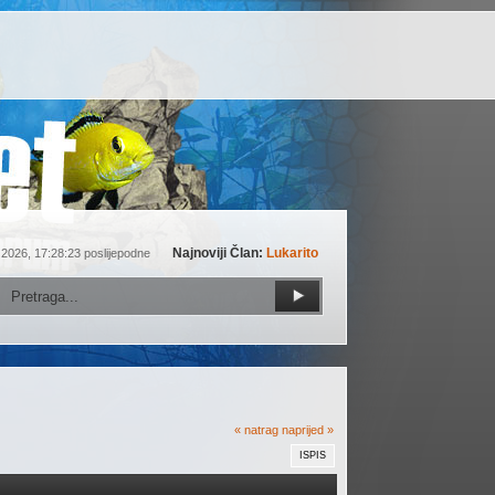
Najnoviji Član:
Lukarito
 2026, 17:28:23 poslijepodne
« natrag
naprijed »
ISPIS