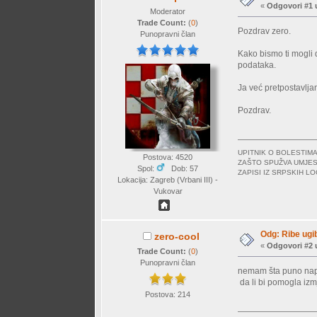
«
Odgovori #1 
Moderator
Trade Count:
(
0
)
Pozdrav zero.
Punopravni član
Kako bismo ti mogli d
podataka.
Ja već pretpostavljam
Pozdrav.
UPITNIK O BOLESTI
Postova: 4520
ZAŠTO SPUŽVA UMJES
Spol:
Dob: 57
ZAPISI IZ SRPSKIH 
Lokacija: Zagreb (Vrbani III) -
Vukovar
Odg: Ribe ugi
zero-cool
«
Odgovori #2 
Trade Count:
(
0
)
Punopravni član
nemam šta puno napisa
da li bi pomogla iz
Postova: 214