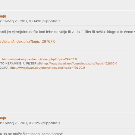
baju
u:
Svibanj 28, 2011, 03:14:01 prijepodne »
ati jer vjerojatno nešta kod tebe ne valja ili voda ili filter ili nešto driugo a to će
.net/forum/index.php?topic=29767.0
MA
http://www.akvarij.net/forum/index.php?topic=29767.0
TO KERAMIKE U FILTERIMA
http://www.akvarij.net/forum/index.php?topic=52865.0
LOGORA
http://www.akvarij.net/forum/index.php?topic=70190.0
baju
u:
Svibanj 28, 2011, 05:39:53 prijepodne »
u, to ne može štetit nego samo pomoć.