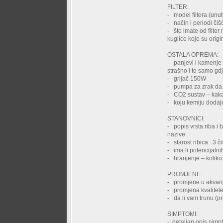
FILTER:
- model filtera (unutra
- način i periodi čiš
- što imate od filter
kuglice koje su origi
OSTALA OPREMA
- panjevi i kamenje 
strašno i to samo gd
- grijač 150W
- pumpa za zrak d
- CO2 sustav – ka
- koju kemiju dodajet
STANOVNICI:
- popis vrsta riba i 
nazive
- starost ribica 3 či
- ima li potencijalni
- hranjenje – koliko 
PROMJENE:
- promjene u akvarij
- promjena kvalitete
- da li vam trunu (pr
SIMPTOMI:
- detaljan opis sim