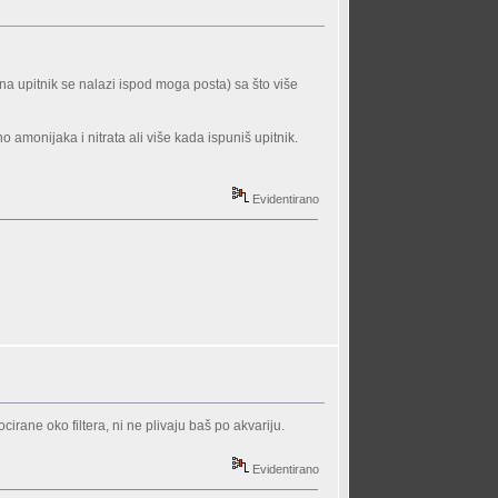
 na upitnik se nalazi ispod moga posta) sa što više
o amonijaka i nitrata ali više kada ispuniš upitnik.
Evidentirano
cirane oko filtera, ni ne plivaju baš po akvariju.
Evidentirano