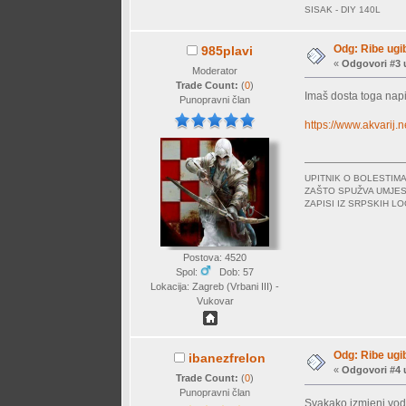
SISAK - DIY 140L
Odg: Ribe ugi
985plavi
«
Odgovori #3 
Moderator
Trade Count:
(
0
)
Imaš dosta toga napis
Punopravni član
https://www.akvarij
UPITNIK O BOLESTI
ZAŠTO SPUŽVA UMJES
ZAPISI IZ SRPSKIH 
Postova: 4520
Spol:
Dob: 57
Lokacija: Zagreb (Vrbani III) -
Vukovar
Odg: Ribe ugi
ibanezfrelon
«
Odgovori #4 
Trade Count:
(
0
)
Punopravni član
Svakako izmjeni vod