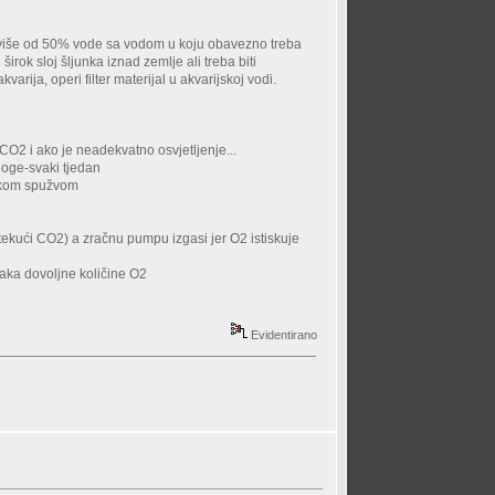
io više od 50% vode sa vodom u koju obavezno treba
irok sloj šljunka iznad zemlje ali treba biti
ija, operi filter materijal u akvarijskoj vodi.
CO2 i ako je neadekvatno osvjetljenje...
loge-svaki tjedan
jskom spužvom
(tekući CO2) a zračnu pumpu izgasi jer O2 istiskuje
zraka dovoljne količine O2
Evidentirano