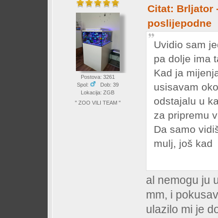
Citat: Brljator
poslijepodne
Uvidio sam je
pa dolje ima t
Kad ja mijenj
Postova: 3261
usisavam oko
Spol:
Dob: 39
Lokacija: ZGB
odstajalu u k
" ZOO VILI TEAM "
za pripremu 
Da samo vidiš
mulj, još ka
al nemogu ju u
mm, i pokusav
ulazilo mi je d