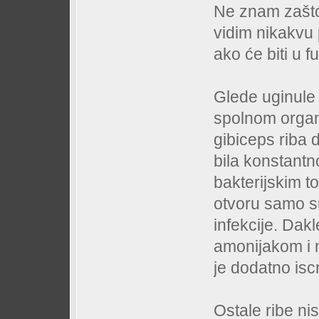
Ne znam zašto 
vidim nikakvu
ako će biti u 
Glede uginule 
spolnom organ
gibiceps riba 
bila konstantno
bakterijskim to
otvoru samo s
infekcije. Dakl
amonijakom i n
je dodatno isc
Ostale ribe ni