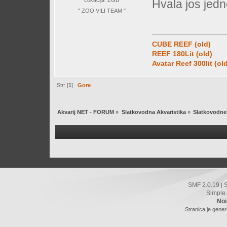
Hvala jos jed
" ZOO VILI TEAM "
CUBE REEF (old)
REEF 180Lit (old)
Avatar Reef 300lit (ol
Str: [
1
]
Gore
Akvarij NET - FORUM
»
Slatkovodna Akvaristika
»
Slatkovodne 
SMF 2.0.19
|
Simple
Noi
Stranica je gener