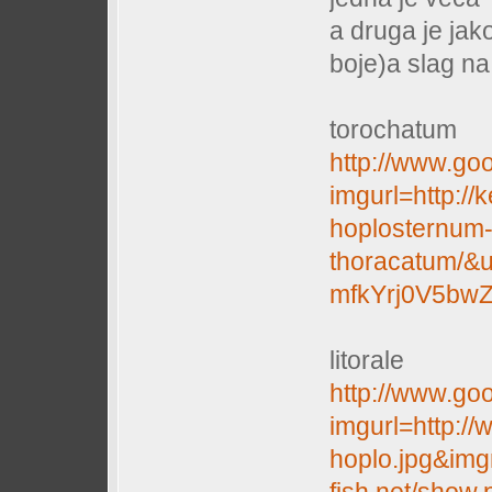
a druga je jako
boje)a slag na
torochatum
http://www.go
imgurl=http:/
hoplosternum
thoracatum/
mfkYrj0V5bw
litorale
http://www.go
imgurl=http://
hoplo.jpg&img