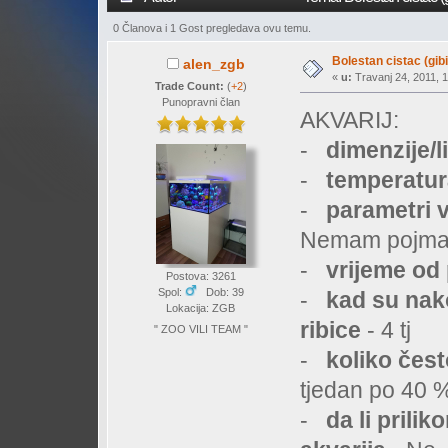
0 Članova i 1 Gost pregledava ovu temu.
Bolestan cistac (gib
alen_zgb
«
u:
Travanj 24, 2011, 1
Trade Count:
(
+2
)
Punopravni član
AKVARIJ:
-
dimenzije/l
-
temperatur
-
parametri 
Nemam pojma,
-
vrijeme od 
Postova: 3261
Spol:
Dob: 39
-
kad su nak
Lokacija: ZGB
ribice
- 4 tj
" ZOO VILI TEAM "
-
koliko čest
tjedan po 40 
-
da li prili