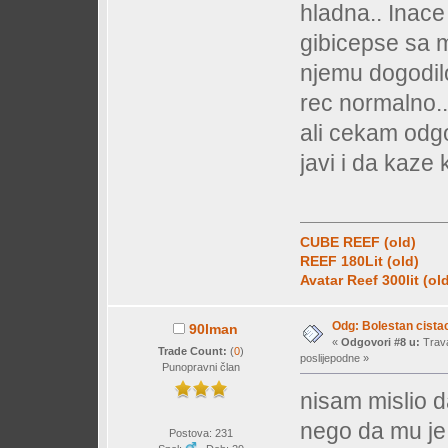
hladna.. Inace
gibicepse sa m
njemu dogodilo,
rec normalno..
ali cekam odg
javi i da kaze 
CUBE REEF (old)
REEF 180Lit (old)
Avatar Reef 300lit (ol
Odg: Bolestan cistac
90lman
«
Odgovori #8 u:
Trava
Trade Count:
(
0
)
poslijepodne »
Punopravni član
nisam mislio da
nego da mu je 
Postova: 231