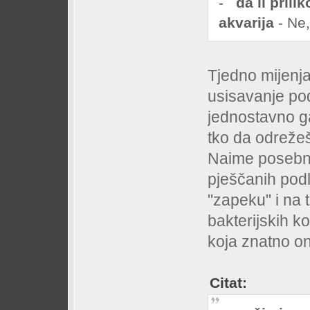
-
da li pril
akvarija
- Ne
Tjedno mijenj
usisavanje po
jednostavno ga
tko da odrežeš
Naime posebno
pješčanih podl
"zapeku" i na 
bakterijskih ko
koja znatno one
Citat: