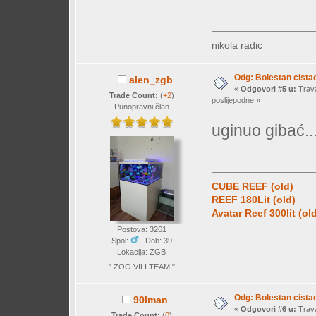
nikola radic
Odg: Bolestan cistac
alen_zgb
«
Odgovori #5 u:
Trava
Trade Count:
(
+2
)
poslijepodne »
Punopravni član
uginuo gibać.
CUBE REEF (old)
REEF 180Lit (old)
Avatar Reef 300lit (ol
Postova: 3261
Spol:
Dob: 39
Lokacija: ZGB
" ZOO VILI TEAM "
Odg: Bolestan cistac
90lman
«
Odgovori #6 u:
Trava
Trade Count:
(
0
)