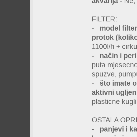
akvarija
- Ne,
FILTER:
-
model filter
protok (koliko
1100l/h + cirk
-
način i peri
puta mjesecno 
spuzve, pumpu 
-
što imate o
aktivni ugljen
plasticne kugl
OSTALA OP
-
panjevi i ka