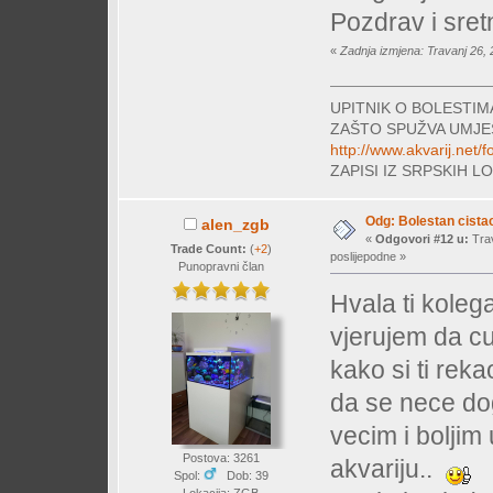
Pozdrav i sret
«
Zadnja izmjena: Travanj 26, 
UPITNIK O BOLESTI
ZAŠTO SPUŽVA UMJE
http://www.akvarij.net
ZAPISI IZ SRPSKIH 
Odg: Bolestan cistac
alen_zgb
«
Odgovori #12 u:
Trav
Trade Count:
(
+2
)
poslijepodne »
Punopravni član
Hvala ti kole
vjerujem da cu 
kako si ti reka
da se nece dog
vecim i boljim
Postova: 3261
akvariju..
Spol:
Dob: 39
Lokacija: ZGB