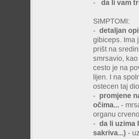
-
da li vam t
SIMPTOMI:
-
detaljan op
gibiceps. Ima j
prišt na sredin
smrsavio, kao 
cesto je na po
lijen. I na sp
ostecen taj dio
-
promjene na
očima...
- mrsa
organu crven
-
da li uzima 
sakriva...)
- u