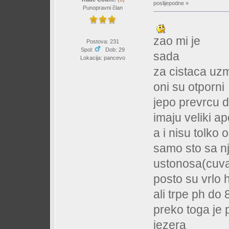
poslijepodne »
Punopravni član
zao mi je
Postova: 231
Spol:
Dob: 29
sada
Lokacija: pancevo
za cistaca uz
oni su otporni
jepo prevrcu 
imaju veliki ape
a i nisu tolko 
samo sto sa nj
ustonosa(cuva
posto su vrlo 
ali trpe ph do 
preko toga je p
jezera