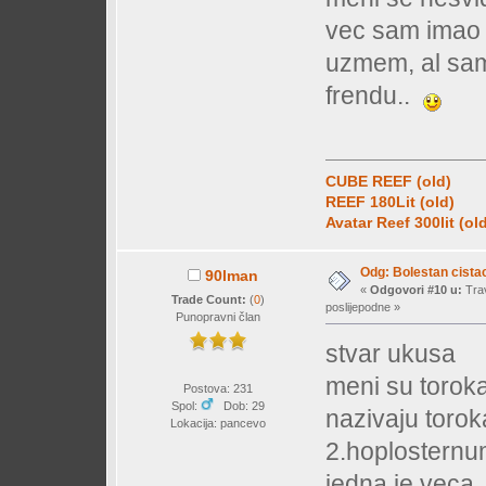
vec sam imao 
uzmem, al sam
frendu..
CUBE REEF (old)
REEF 180Lit (old)
Avatar Reef 300lit (ol
Odg: Bolestan cistac
90lman
«
Odgovori #10 u:
Trav
Trade Count:
(
0
)
poslijepodne »
Punopravni član
stvar ukusa
meni su toroka
Postova: 231
Spol:
Dob: 29
nazivaju torok
Lokacija: pancevo
2.hoplosternu
jedna je veca 