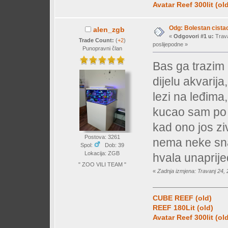
Avatar Reef 300lit (ol
Odg: Bolestan cista
alen_zgb
«
Odgovori #1 u:
Trava
Trade Count:
(
+2
)
poslijepodne »
Punopravni član
Bas ga trazim 
dijelu akvarij
lezi na leđima
kucao sam po s
kad ono jos zi
Postova: 3261
nema neke sna
Spol:
Dob: 39
Lokacija: ZGB
hvala unaprije
" ZOO VILI TEAM "
«
Zadnja izmjena: Travanj 24, 
CUBE REEF (old)
REEF 180Lit (old)
Avatar Reef 300lit (ol