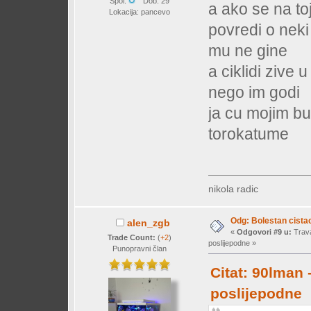
Spol:
Dob: 29
a ako se na toj
Lokacija: pancevo
povredi o neki 
mu ne gine
a ciklidi zive 
nego im godi
ja cu mojim b
torokatume
nikola radic
Odg: Bolestan cistac
alen_zgb
«
Odgovori #9 u:
Trava
Trade Count:
(
+2
)
poslijepodne »
Punopravni član
Citat: 90lman 
poslijepodne