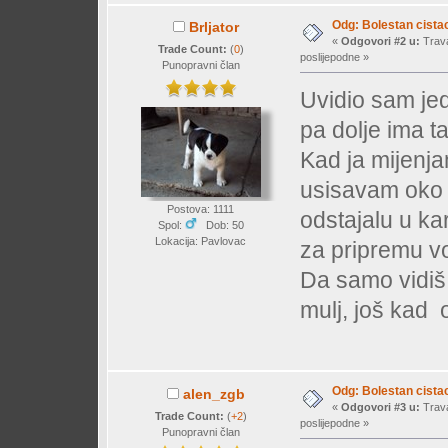
Odg: Bolestan cista
Brljator
«
Odgovori #2 u:
Trava
Trade Count:
(
0
)
poslijepodne »
Punopravni član
Uvidio sam je
pa dolje ima ta
Kad ja mijenja
usisavam oko 
Postova: 1111
odstajalu u ka
Spol:
Dob: 50
Lokacija: Pavlovac
za pripremu v
Da samo vidiš
mulj, još kad
Odg: Bolestan cista
alen_zgb
«
Odgovori #3 u:
Trava
Trade Count:
(
+2
)
poslijepodne »
Punopravni član