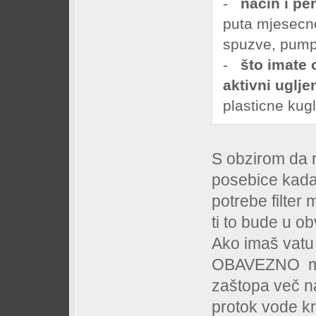
-
način i per
puta mjesecno
spuzve, pumpu
-
što imate o
aktivni uglje
plasticne kug
S obzirom da 
posebice kada
potrebe filter
ti to bude u 
Ako imaš vatu u
OBAVEZNO mora
zaštopa več n
protok vode kro