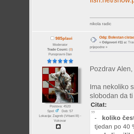
fish.net/sh
nikola radic
Odg: Bolestan cistac
985plavi
«
Odgovori #11 u:
Trav
Moderator
prijepodne »
Trade Count:
(
0
)
Punopravni član
Pozdrav Alen,
Ima nekoliko si
slobodan da ti
Citat:
Postova: 4520
Spol:
Dob: 57
Lokacija: Zagreb (Vrbani III) -
-
koliko čes
Vukovar
tjedan po 40