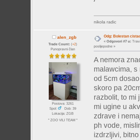
nikola radic
Odg: Bolestan cistac
alen_zgb
«
Odgovori #7 u:
Trava
Trade Count:
(
+2
)
poslijepodne »
Punopravni član
A nemora znaci
malawcima, s 
od 5cm dosao 
skoro pa 20cm,
razbolit, to m
Postova: 3261
mi ugine u akva
Spol:
Dob: 39
Lokacija: ZGB
zdrave i nemaj
" ZOO VILI TEAM "
ph vode, misli
izdrzljivi, bit