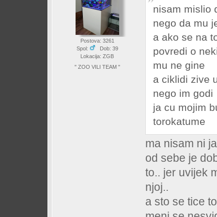
nisam mislio d
nego da mu je
a ako se na to
Postova: 3261
povredi o neki
Spol:
Dob: 39
Lokacija: ZGB
mu ne gine
" ZOO VILI TEAM "
a ciklidi zive
nego im godi
ja cu mojim b
torokatume
ma nisam ni ja
od sebe je dob
to.. jer uvijek
njoj..
a sto se tice t
meni se nesvidj