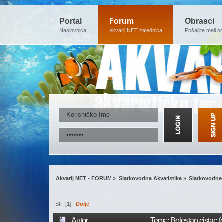
Portal
Forum
Obrasci
Naslovnica
Akvarij.NET zajednica
Pošaljite mali o
Akvarij NET - FORUM
»
Slatkovodna Akvaristika
»
Slatkovodne 
Str: [
1
]
Dolje
Autor
Tema: Bolestan cistac (