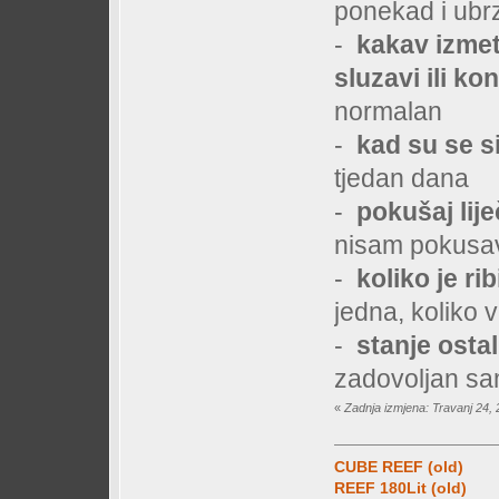
ponekad i ubrz
-
kakav izmet
sluzavi ili ko
normalan
-
kad su se s
tjedan dana
-
pokušaj lije
nisam pokusav
-
koliko je ri
jedna, koliko 
-
stanje osta
zadovoljan sa
«
Zadnja izmjena: Travanj 24, 
CUBE REEF (old)
REEF 180Lit (old)