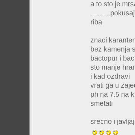
a to sto je mrs
...........pokus
riba
znaci karante
bez kamenja s
bactopur i bac
sto manje hra
i kad ozdravi
vrati ga u zaje
ph na 7.5 na k
smetati
srecno i javlja