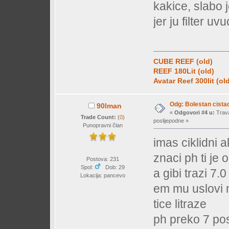
kakice, slabo 
jer ju filter uvu
CUBE REEF (old)
REEF 180Lit (old)
Avatar Reef 300lit (ol
Odg: Bolestan cistac
90lman
«
Odgovori #4 u:
Trava
Trade Count:
(
0
)
poslijepodne »
Punopravni član
imas ciklidni a
znaci ph ti je 
Postova: 231
Spol:
Dob: 29
a gibi trazi 7.0
Lokacija: pancevo
em mu uslovi ni
tice litraze
ph preko 7 pos