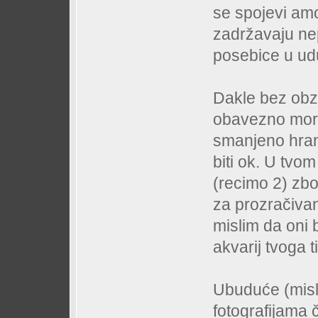
se spojevi amo
zadržavaju ne
posebice u ud
Dakle bez obzi
obavezno moraš
smanjeno hran
biti ok. U tvo
(recimo 2) zbo
za prozračivan
mislim da oni b
akvarij tvoga t
Ubuduće (misli
fotografijama 