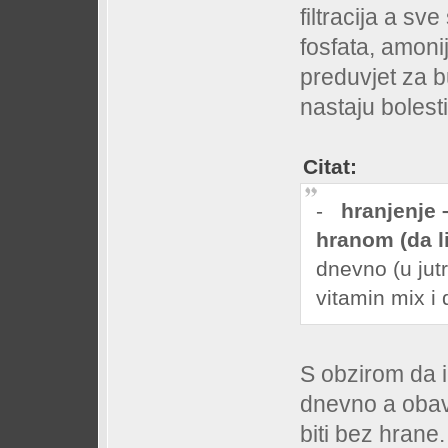
filtracija a s
fosfata, amonij
preduvjet za b
nastaju bolesti.
Citat:
-
hranjenje 
hranom (da li
dnevno (u jutr
vitamin mix i d
S obzirom da 
dnevno a obav
biti bez hrane.