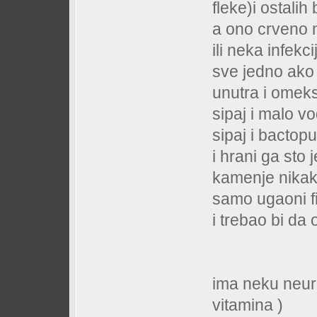
fleke)i ostalih 
a ono crveno n
ili neka infekci
sve jedno ako 
unutra i omeks
sipaj i malo vo
sipaj i bactopu
i hrani ga sto
kamenje nikak
samo ugaoni fi
i tre
m
ima neku neur
vitamina )