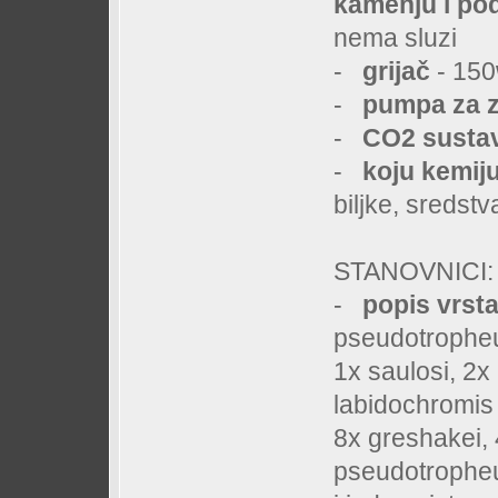
kamenju i pod
nema sluzi
-
grijač
- 15
-
pumpa za 
-
CO2 sustav
-
koju kemiju
biljke, sredstv
STANOVNICI:
-
popis vrsta
pseudotropheu
1x saulosi, 2x
labidochromis 
8x greshakei, 
pseudotropheu