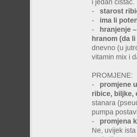
i jedan cistac.
-
starost rib
-
ima li pote
-
hranjenje –
hranom (da li 
dnevno (u jutro
vitamin mix i da
PROMJENE:
-
promjene u 
ribice, biljke
stanara (pseud
pumpa postavl
-
promjena k
Ne, uvijek ista