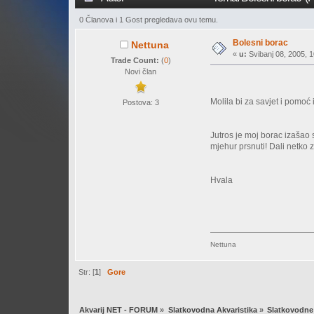
0 Članova i 1 Gost pregledava ovu temu.
Bolesni borac
Nettuna
«
u:
Svibanj 08, 2005, 1
Trade Count:
(
0
)
Novi član
Molila bi za savjet i pomoć 
Postova: 3
Jutros je moj borac izašao
mjehur prsnuti! Dali netko
Hvala
Nettuna
Str: [
1
]
Gore
Akvarij NET - FORUM
»
Slatkovodna Akvaristika
»
Slatkovodne 