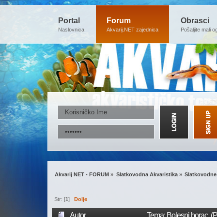
Portal
Forum
Obrasci
Naslovnica
Akvarij.NET zajednica
Pošaljite mali o
Akvarij NET - FORUM
»
Slatkovodna Akvaristika
»
Slatkovodne 
Str: [
1
]
Dolje
Autor
Tema: Bolesni borac (P