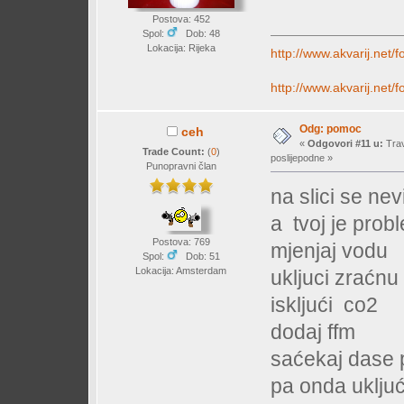
Postova: 452
Spol:
Dob: 48
Lokacija: Rijeka
http://www.akvarij.net
http://www.akvarij.net
Odg: pomoc
ceh
«
Odgovori #11 u:
Trav
Trade Count:
(
0
)
poslijepodne »
Punopravni član
na slici se ne
a tvoj je pro
Postova: 769
mjenjaj vodu
Spol:
Dob: 51
Lokacija: Amsterdam
ukljuci zraćn
iskljući co2
dodaj ffm
saćekaj dase 
pa onda uklju