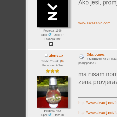
Ako jesi, promj
www.lukazanic.com
Postova: 1398
Spol:
Dob: 47
Lokacija: krk
Odg: pomoc
alensab
«
Odgovori #2 u:
Trava
Trade Count:
(
0
)
poslijepodne »
Punopravni član
ma nisam norm
zena provjera
http://www.akvarij.net
Postova: 452
http://www.akvarij.net
Spol:
Dob: 48