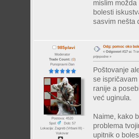
mislim možda 
bolesti iskustv
sasvim nešta
Odg: pomoc oko bole
985plavi
«
Odgovori #17 u:
Trav
Moderator
prijepodne »
Trade Count:
(
0
)
Punopravni član
Poštovanje al
se ispričavam 
ranije a poseb
već uginula.
Naime, kako bi
Postova: 4520
Spol:
Dob: 57
problema tvoj
Lokacija: Zagreb (Vrbani III) -
upitnik o boles
Vukovar