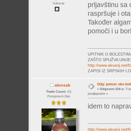
prljavštinu sa 
Vukovar
raspršuje i o
Također algam
pomoči i u bor
UPITNIK O BOLESTI
ZAŠTO SPUŽVA UMJE
http://www.akvarij.net
ZAPISI IZ SRPSKIH 
Odg: pomoc oko bole
alensab
«
Odgovori #24 u:
Trav
Trade Count:
(
0
)
poslijepodne »
Punopravni član
idem to napra
http://www.akvarij.net