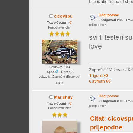
Life is like a box of c
Odg: pomoc
cicovspu
«
Odgovori #8 u:
Trava
Trade Count:
(
0
)
prijepodne »
Punopravni član
svi ti testeri 
love
Postova: 1374
Zaprešić / Vukovar / Kr
Spol:
Dob: 42
Trigon190
Lokacija: Zaprešić (Brdovec)
Cayman 60
CiCo
Odg: pomoc
Marichuy
«
Odgovori #9 u:
Trava
Trade Count:
(
0
)
prijepodne »
Punopravni član
Citat: cicovsp
prijepodne