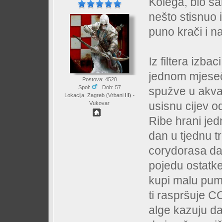
Kolega, bio sa
nešto stisnuo i
puno krači i n
Iz filtera izba
jednom mjesečno
Postova: 4520
Spol:
Dob: 57
spužve u akvar
Lokacija: Zagreb (Vrbani III) -
usisnu cijev od 
Vukovar
Ribe hrani je
dan u tjednu t
corydorasa da 
pojedu ostatk
kupi malu pump
ti raspršuje C
alge kazuju d