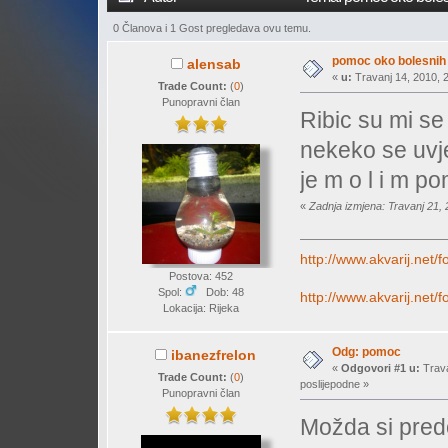
0 Članova i 1 Gost pregledava ovu temu.
pomoc oko bolesnih 
alensab
«
u:
Travanj 14, 2010, 2
Trade Count:
(
0
)
Punopravni član
Ribic su mi s
nekeko se uvje
je m o l i m 
«
Zadnja izmjena: Travanj 21,
http://www.akvarij.net
Postova: 452
Spol:
Dob: 48
http://www.akvarij.net
Lokacija: Rijeka
Odg: pomoc
ibanezfrelon
«
Odgovori #1 u:
Trava
Trade Count:
(
0
)
poslijepodne »
Punopravni član
Možda si pred