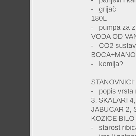
- panjevi 
- grija
180L
- pumpa z
VODA OD VA
- CO2 sus
BOCA+MANO
- kemija
STANOVNICI:
- popis vrsta 
3, SKALARI 
JABUCAR 2, 
KOZICE BILO 
- starost