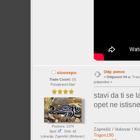
Odg: pomoc
cicovspu
«
Odgovori #4 u:
Trava
Trade Count:
(
0
)
prijepodne »
Punopravni član
stavi da ti se
opet ne istisn
Postova: 1374
Zaprešić / Vukovar / Kr
Spol:
Dob: 42
Trigon190
Lokacija: Zaprešić (Brdovec)