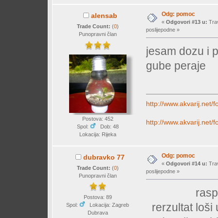
Odg: pomoc
alensab
«
Odgovori #13 u:
Trav
Trade Count:
(
0
)
poslijepodne »
Punopravni član
jesam dozu i p
gube peraje
http://www.akvarij.net
Postova: 452
http://www.akvarij.net
Spol:
Dob: 48
Lokacija: Rijeka
Odg: pomoc
dubravko 77
«
Odgovori #14 u:
Trav
Trade Count:
(
0
)
poslijepodne »
Punopravni član
raspadan
Postova: 89
rerzultat loši uv
Spol:
Lokacija: Zagreb
Dubrava