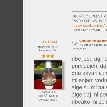
UPITNIK O BOLESTI
ZAŠTO SPUŽVA UMJE
http://www.akvarij.net
ZAPISI IZ SRPSKIH 
Odg: pomoc oko bole
alensab
«
Odgovori #18 u:
Trav
Trade Count:
(
0
)
poslijepodne »
Punopravni član
ribe jesu ugin
primjeujem da 
dnu akvarija i
mijenjam vod
alge su mi na 
Postova: 452
alge daj mi p
Spol:
Dob: 48
Lokacija: Rijeka
ribeako mi se 