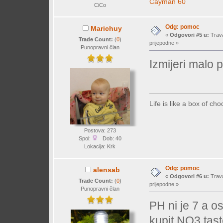
Cayman 60
CiCo
Odg: pomoc
Marichuy
«
Odgovori #5 u:
Trava
Trade Count:
(
0
)
prijepodne »
Punopravni član
Izmijeri malo
Life is like a box of c
Postova: 273
Spol:
Dob: 40
Lokacija: Krk
Odg: pomoc
alensab
«
Odgovori #6 u:
Trava
Trade Count:
(
0
)
prijepodne »
Punopravni član
PH ni je 7 a 
kupit NO3 tast