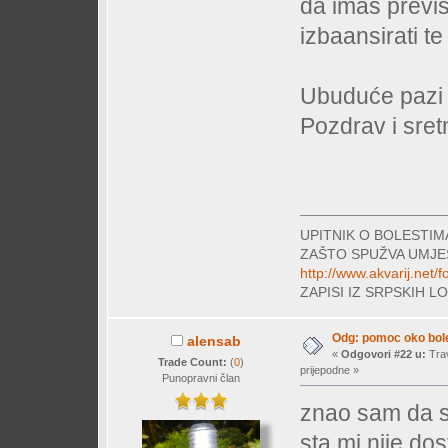
da imaš prev
izbaansirati t
Ubuduće pazi g
Pozdrav i sret
UPITNIK O BOLESTI
ZAŠTO SPUŽVA UMJE
http://www.akvarij.net
ZAPISI IZ SRPSKIH 
Odg: pomoc oko bole
alensab
«
Odgovori #22 u:
Trav
Trade Count:
(
0
)
prijepodne »
Punopravni član
znao sam da 
sta mi nije dos