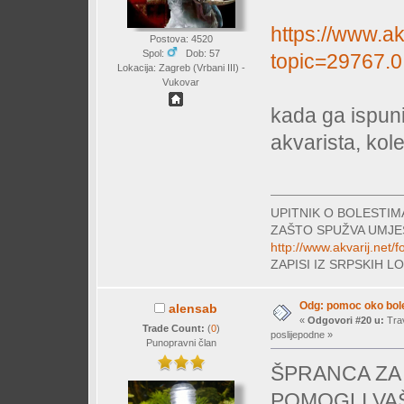
https://www.ak
Postova: 4520
Spol:
Dob: 57
topic=29767.0
Lokacija: Zagreb (Vrbani III) -
Vukovar
kada ga ispuni
akvarista, kol
UPITNIK O BOLESTI
ZAŠTO SPUŽVA UMJE
http://www.akvarij.net
ZAPISI IZ SRPSKIH 
Odg: pomoc oko bole
alensab
«
Odgovori #20 u:
Trav
Trade Count:
(
0
)
poslijepodne »
Punopravni član
ŠPRANCA ZA
POMOGLI VA