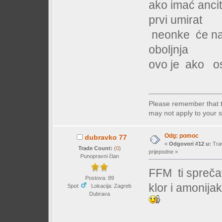
ako imać ancit
prvi umirat
neonke će najv
oboljnja
ovo je ako os
Please remember that 
may not apply to your s
Odg: pomoc
dubravko 77
«
Odgovori #12 u:
Trav
Trade Count:
(
0
)
prijepodne »
Punopravni član
FFM ti sprečav
Postova: 89
klor i amonija
Spol:
Lokacija: Zagreb
Dubrava