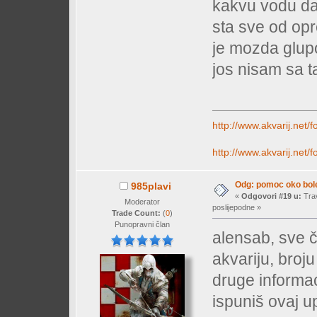
kakvu vodu da 
sta sve od op
je mozda glupo
jos nisam sa 
http://www.akvarij.net
http://www.akvarij.net
Odg: pomoc oko bole
985plavi
«
Odgovori #19 u:
Trav
Moderator
poslijepodne »
Trade Count:
(
0
)
Punopravni član
alensab, sve č
akvariju, broju 
druge informac
ispuniš ovaj up