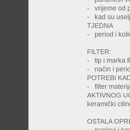
- vrijeme od 
- kad su use
TJEDNA
- period i ko
FILTER:
- tip i mar
- način i pe
POTREBI KAD
- filter mater
AKTIVNOG U
keramički cilin
OSTALA OPR