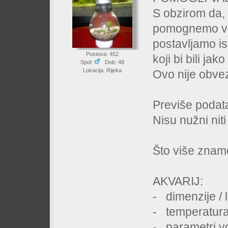
S obzirom da,
pomognemo vaš
postavljamo i
Postova: 452
koji bi bili ja
Spol:
Dob: 48
Lokacija: Rijeka
Ovo nije obvez
Previše podat
Nisu nužni nit
Što više znam
AKVARIJ:
- dimenzije
- temper
- parametri 