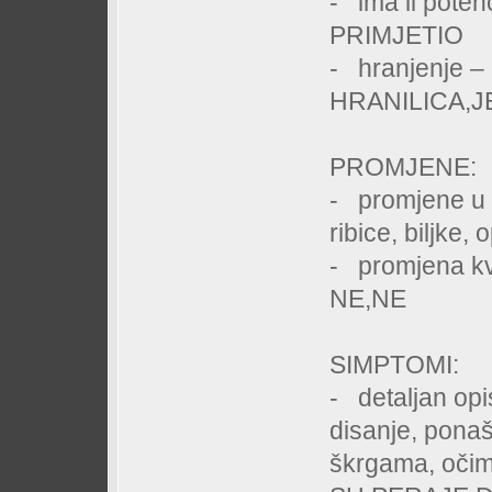
- ima li poten
PRIMJETIO
- hranjenje
HRANILICA,J
PROMJENE:
- promjene u a
ribice, biljk
- promjena kv
NE,NE
SIMPTOMI:
- detaljan op
disanje, ponaš
škrgama, oč