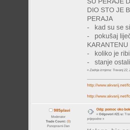
SU PERAJE D
DIO STO JE B
PERAJA
- kad su se si
- pokušaj l
KARANTENU
- koliko je r
- stanje os
«
Zadnja izmjena: Travanj 22, 
http://www.akvarij.net
http://www.akvarij.net
Odg: pomoc oko bole
985plavi
«
Odgovori #21 u:
Trav
Moderator
prijepodne »
Trade Count:
(
0
)
Punopravni član