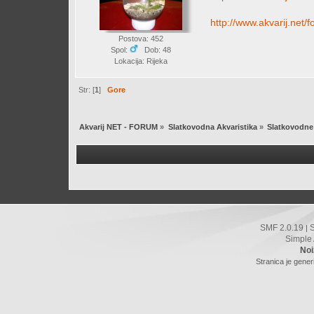
http://www.akvarij.net
Postova: 452
Spol:
Dob: 48
Lokacija: Rijeka
Str: [
1
]
Gore
Akvarij NET - FORUM
»
Slatkovodna Akvaristika
»
Slatkovodne 
SMF 2.0.19
|
Simple
Noi
Stranica je gener