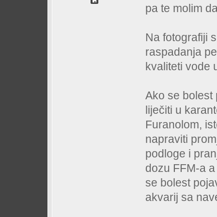
pa te molim da 
Na fotografiji
raspadanja per
kvaliteti vode 
Ako se bolest 
liječiti u kara
Furanolom, is
napraviti pro
podloge i pran
dozu FFM-a a 
se bolest pojavi
akvarij sa nav