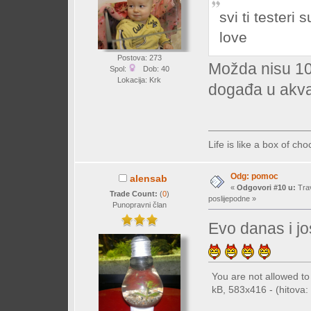
svi ti testeri
love
Postova: 273
Možda nisu 100
Spol:
Dob: 40
Lokacija: Krk
događa u akva
Life is like a box of c
Odg: pomoc
alensab
«
Odgovori #10 u:
Trav
Trade Count:
(
0
)
poslijepodne »
Punopravni član
Evo danas i j
You are not allowed t
kB, 583x416 - (hitova: 