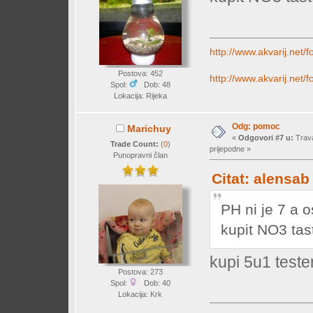
http://www.akvarij.net
Postova: 452
http://www.akvarij.net
Spol:
Dob: 48
Lokacija: Rijeka
Odg: pomoc
Marichuy
«
Odgovori #7 u:
Trava
Trade Count:
(
0
)
prijepodne »
Punopravni član
Citat: alensab
PH ni je 7 a 
kupit NO3 tas
kupi 5u1 teste
Postova: 273
Spol:
Dob: 40
Lokacija: Krk