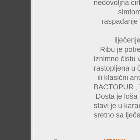
nedovoljna cir
simto
_raspadanje i
liječenj
- Ribu je potre
iznimno čistu 
rastopljena u 
ili klasični an
BACTOPUR , 
Dosta je loša 
stavi je u kar
sretno sa lje