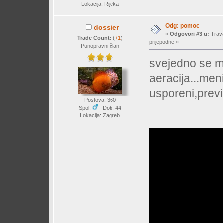
Lokacija: Rijeka
Odg: pomoc
dossier
«
Odgovori #3 u:
Trava
Trade Count:
(
+1
)
prijepodne »
Punopravni član
svejedno se m
aeracija...meni
usporeni,prev
Postova: 360
Spol:
Dob: 44
Lokacija: Zagreb