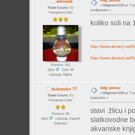
Odg: pomoc
alensab
«
Odgovori #15 u:
Trav
Trade Count:
(
0
)
poslijepodne »
Punopravni član
koliko soli na
http://www.akvarij.net
http://www.akvarij.net
Postova: 452
Spol:
Dob: 48
Lokacija: Rijeka
Odg: pomoc
dubravko 77
«
Odgovori #16 u:
Trav
Trade Count:
(
0
)
prijepodne »
Punopravni član
stavi žlicu i po
Postova: 89
slatkovodne bol
Spol:
Lokacija: Zagreb
Dubrava
akvariske knjig