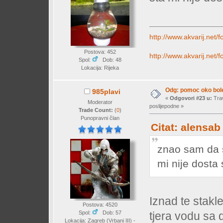
http://www.akvarij.net
Postova: 452
http://www.akvarij.net
Spol:
Dob: 48
Lokacija: Rijeka
Odg: pomoc oko bole
985plavi
«
Odgovori #23 u:
Trav
Moderator
poslijepodne »
Trade Count:
(
0
)
Punopravni član
Citat: alensab
znao sam da 
mi nije dosta 
Iznad te stakl
Postova: 4520
Spol:
Dob: 57
tjera vodu sa d
Lokacija: Zagreb (Vrbani III) -