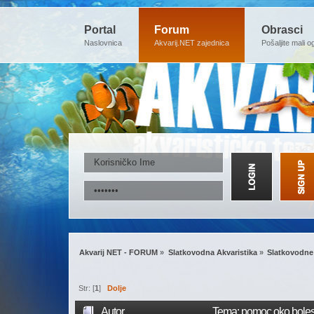
Portal
Forum
Obrasci
Naslovnica
Akvarij.NET zajednica
Pošaljite mali o
Akvarij NET - FORUM
»
Slatkovodna Akvaristika
»
Slatkovodne 
Str: [
1
]
Dolje
Autor
Tema: pomoc oko bolesn