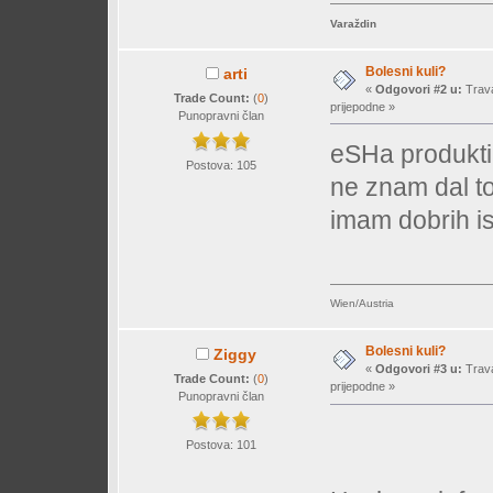
Varaždin
Bolesni kuli?
arti
«
Odgovori #2 u:
Trava
Trade Count:
(
0
)
prijepodne »
Punopravni član
eSHa produkti 
Postova: 105
ne znam dal t
imam dobrih i
Wien/Austria
Bolesni kuli?
Ziggy
«
Odgovori #3 u:
Trava
Trade Count:
(
0
)
prijepodne »
Punopravni član
Postova: 101