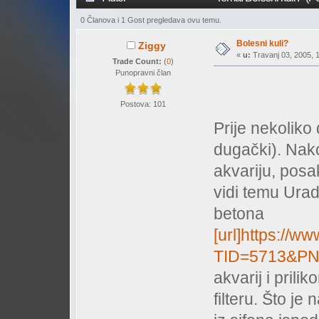
0 Članova i 1 Gost pregledava ovu temu.
Bolesni kuli?
Ziggy
«
u:
Travanj 03, 2005, 1
Trade Count:
(
0
)
Punopravni član
Postova: 101
Prije nekoliko
dugački). Nako
akvariju, posa
vidi temu Urad
betona
[url]https://w
TID=5713&P
akvarij i prili
filteru. Što j