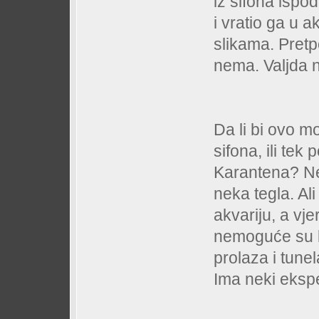
iz sifona ispo
i vratio ga u 
slikama. Pretpo
nema. Valjda nij
Da li bi ovo m
sifona, ili tek
Karantena? Ne
neka tegla. Al
akvariju, a vje
nemoguće su b
prolaza i tunel
Ima neki eksper