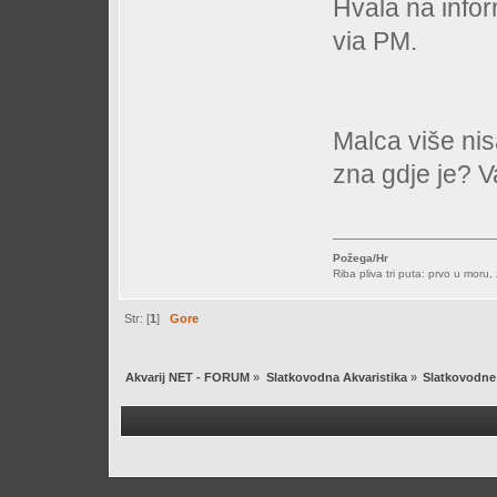
Hvala na infor
via PM.
Malca više nis
zna gdje je? Val
Požega/Hr
Riba pliva tri puta: prvo u moru,
Str: [
1
]
Gore
Akvarij NET - FORUM
»
Slatkovodna Akvaristika
»
Slatkovodne 