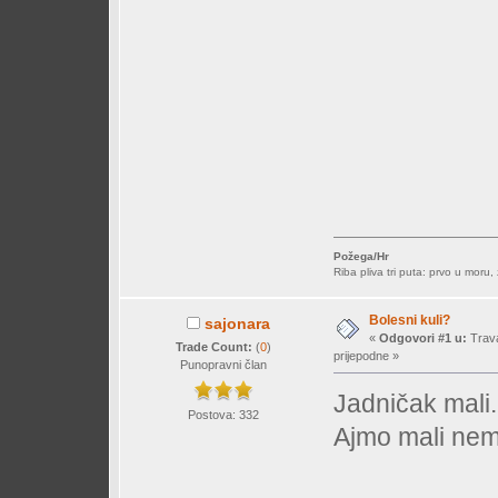
Požega/Hr
Riba pliva tri puta: prvo u moru,
Bolesni kuli?
sajonara
«
Odgovori #1 u:
Trava
Trade Count:
(
0
)
prijepodne »
Punopravni član
Jadničak mali
Postova: 332
Ajmo mali nemo