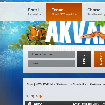
Portal
Forum
Obrasci
Naslovnica
Akvarij.NET zajednica
Pošaljite mali o
Akvarij NET - FORUM
»
Slatkovodna Akvaristika
»
Slatkovodne 
Str: [
1
]
Dolje
Autor
Tema: Bolesni kuli? (P