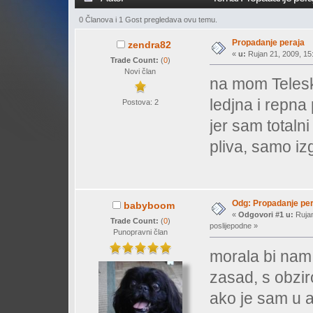
0 Članova i 1 Gost pregledava ovu temu.
Propadanje peraja
zendra82
«
u:
Rujan 21, 2009, 15:
Trade Count:
(
0
)
Novi član
na mom Telesk
ledjna i repna
Postova: 2
jer sam totaln
pliva, samo iz
Odg: Propadanje per
babyboom
«
Odgovori #1 u:
Rujan
Trade Count:
(
0
)
poslijepodne »
Punopravni član
morala bi nam 
zasad, s obzi
ako je sam u ak