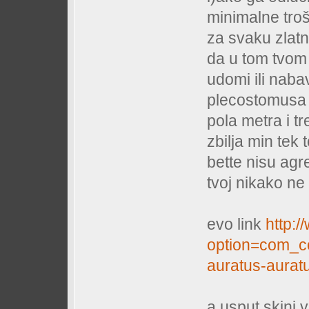
minimalne tro
za svaku zlatn
da u tom tvom a
udomi ili nabav
plecostomusa ć
pola metra i tr
zbilja min tek 
bette nisu agr
tvoj nikako ne 
evo link
http:/
option=com_co
auratus-aura
a usput skini 