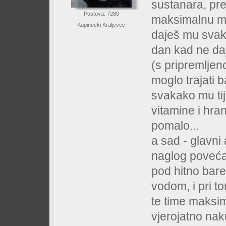
sustanara, pres
Postova: 7280
maksimalnu mog
Kupinecki Kraljevec
daješ mu svaki
dan kad ne da
(s pripremljen
moglo trajati 
svakako mu ti
vitamine i hra
pomalo...
a sad - glavni 
naglog povećanj
pod hitno bar
vodom, i pri t
te time maksim
vjerojatno nakup