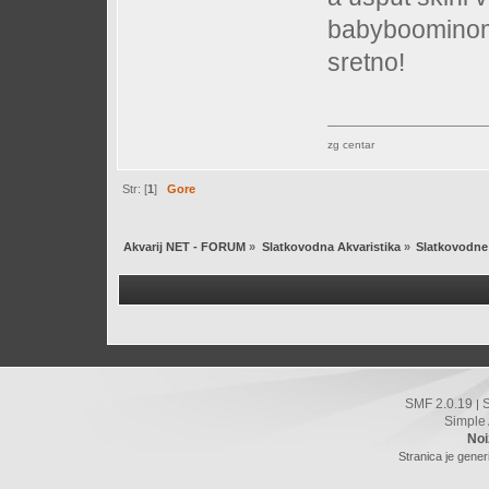
babyboominom 
sretno!
zg centar
Str: [
1
]
Gore
Akvarij NET - FORUM
»
Slatkovodna Akvaristika
»
Slatkovodne 
SMF 2.0.19
|
Simple
Noi
Stranica je gener