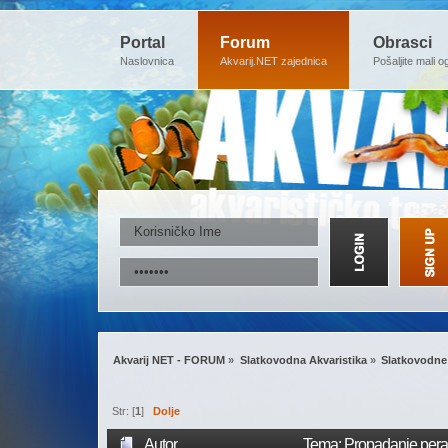
Portal
Forum
Obrasci
Naslovnica
Akvarij.NET zajednica
Pošaljite mali o
Akvarij NET - FORUM
»
Slatkovodna Akvaristika
»
Slatkovodne 
Str: [
1
]
Dolje
Autor
Tema: Propadanje pera