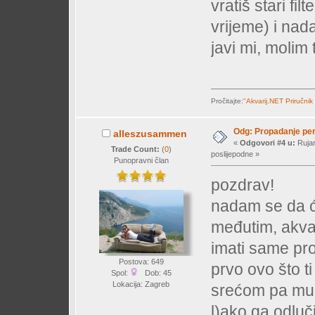
vratiš stari fil
vrijeme) i nad
javi mi, molim 
Pročitajte:
"Akvarij.NET Priručnik
Odg: Propadanje per
alleszusammen
«
Odgovori #4 u:
Rujan
Trade Count:
(
0
)
poslijepodne »
Punopravni član
pozdrav!
nadam se da ćeš
međutim, akvar
imati same pr
Postova: 649
prvo ovo što t
Spol:
Dob: 45
Lokacija: Zagreb
srećom pa mu n
l)ako ga odluči