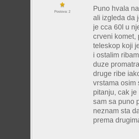
Puno hvala na 
Postova: 2
ali izgleda da 
je cca 60l u n
crveni komet, 
teleskop koji 
i ostalim riba
duze promatrao
druge ribe iak
vrstama osim 
pitanju, cak je
sam sa puno pa
neznam sta da 
prema drugima