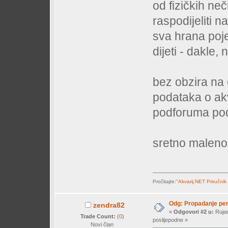
od fizičkih neči
raspodijeliti 
sva hrana poje
dijeti - dakle, n
bez obzira na 
podataka o ak
podforuma pods
sretno malen
Pročitajte:
"Akvarij.NET Priručnik
Odg: Propadanje per
zendra82
«
Odgovori #2 u:
Rujan
Trade Count:
(
0
)
poslijepodne »
Novi član