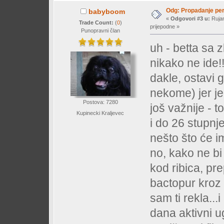
Odg: Propadanje per
babyboom
«
Odgovori #3 u:
Rujan
Trade Count:
(
0
)
prijepodne »
Punopravni član
uh - betta sa z
nikako ne ide!!
dakle, ostavi 
nekome) jer je o
Postova: 7280
još važnije - 
Kupinecki Kraljevec
i do 26 stupnje
nešto što će im 
no, kako ne bi
kod ribica, pr
bactopur kroz 
sam ti rekla...
dana aktivni ug