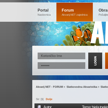
Portal
Forum
Obra
Naslovnica
Akvarij.NET zajednica
Pošaljit
Akvarij NET - FORUM
»
Slatkovodna Akvaristika
»
Slatk
Str: [
1
]
Dolje
Autor
Tema: bjela toeki