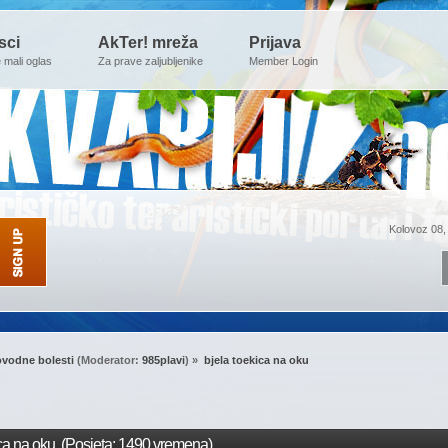
sci
AkTer! mreža
Prijava
e mali oglas
Za prave zaljubljenike
Member Login
Kolovoz 08,
ovodne bolesti
(Moderator:
985plavi
) »
bjela toekica na oku
ca na oku (Posjeta: 1490 vremena)