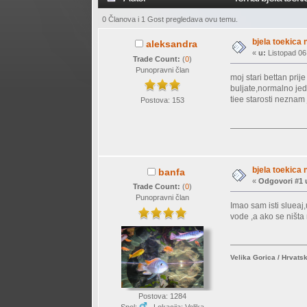
0 Članova i 1 Gost pregledava ovu temu.
bjela toekica 
aleksandra
«
u:
Listopad 06
Trade Count:
(
0
)
Punopravni član
moj stari bettan pri
buljate,normalno jed
tiee starosti neznam 
Postova: 153
bjela toekica 
banfa
«
Odgovori #1 
Trade Count:
(
0
)
Punopravni član
Imao sam isti slueaj
vode ,a ako se ništa 
Velika Gorica / Hrvats
Postova: 1284