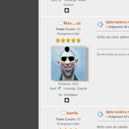
Spol:
Lokacija: Velika
Gorica
bjela toekica 
Max....sz
«
Odgovori #2 
Trade Count:
(
0
)
Punopravni član
Zašto da miee aktivn
Ženski pokret je prava st
Postova: 2222
Spol:
Lokacija: Zagreb
Ex. Roštiljator
bjela toekica 
banfa
«
Odgovori #3 
Trade Count:
(
0
)
Punopravni član
Malo sam se zaletio 