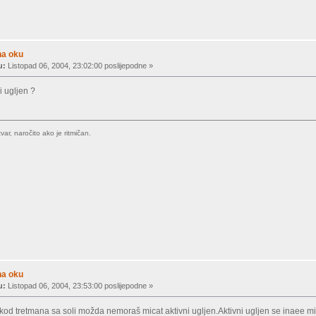
na oku
u:
Listopad 06, 2004, 23:02:00 poslijepodne »
i ugljen ?
var, naročito ako je ritmičan.
na oku
u:
Listopad 06, 2004, 23:53:00 poslijepodne »
kod tretmana sa soli možda nemoraš micat aktivni ugljen.Aktivni ugljen se inaee mie