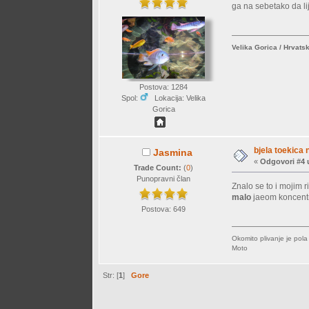
ga na sebetako da l
Velika Gorica / Hrvats
Postova: 1284
Spol:
Lokacija: Velika
Gorica
bjela toekica 
Jasmina
«
Odgovori #4 
Trade Count:
(
0
)
Punopravni član
Znalo se to i mojim 
malo
jaeom koncentr
Postova: 649
Okomito plivanje je pol
Moto
Str: [
1
]
Gore