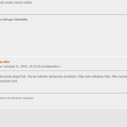
ijek onda nema svrhe.
ka Udruga Ciklidofila
na oku
u:
Listopad 11, 2004, 19:16:00 poslijepodne »
ribicama doga?ati. Sol je odmah rješavala problem. Nije bilo nikakve frke. Ako ne
acijom soli
a puta do plivanja naopako