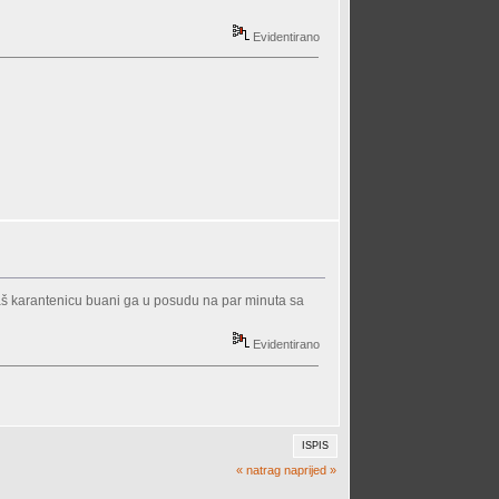
Evidentirano
maš karantenicu buani ga u posudu na par minuta sa
Evidentirano
ISPIS
« natrag
naprijed »