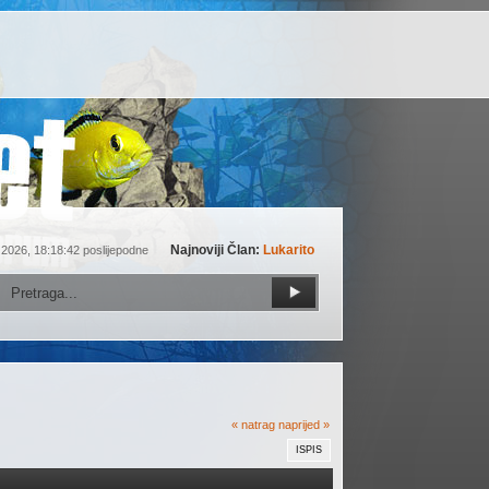
Najnoviji Član:
Lukarito
 2026, 18:18:42 poslijepodne
« natrag
naprijed »
ISPIS