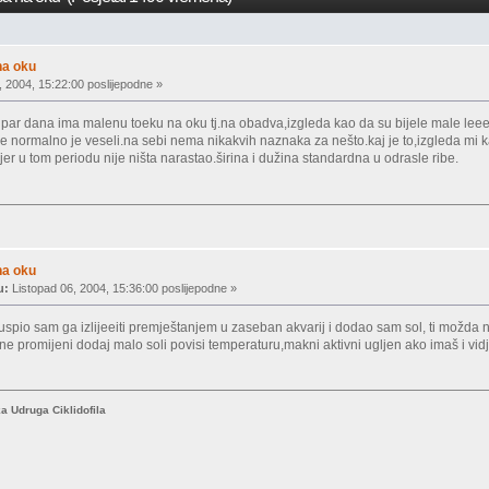
na oku
, 2004, 15:22:00 poslijepodne »
je par dana ima malenu toeku na oku tj.na obadva,izgleda kao da su bijele male leee 
e normalno je veseli.na sebi nema nikakvih naznaka za nešto.kaj je to,izgleda mi
jer u tom periodu nije ništa narastao.širina i dužina standardna u odrasle ribe.
na oku
u:
Listopad 06, 2004, 15:36:00 poslijepodne »
,uspio sam ga izlijeeiti premještanjem u zaseban akvarij i dodao sam sol, ti možda 
ne promijeni dodaj malo soli povisi temperaturu,makni aktivni ugljen ako imaš i vidje
ka Udruga Ciklidofila