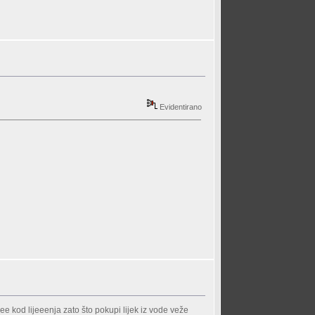
Evidentirano
e kod lijeeenja zato što pokupi lijek iz vode veže