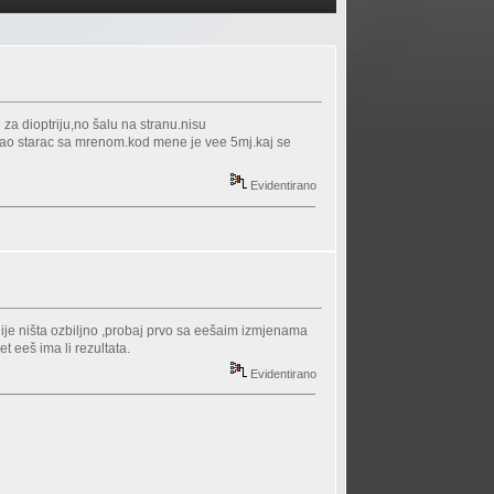
za dioptriju,no šalu na stranu.nisu
 kao starac sa mrenom.kod mene je vee 5mj.kaj se
Evidentirano
nije ništa ozbiljno ,probaj prvo sa eešaim izmjenama
t eeš ima li rezultata.
Evidentirano