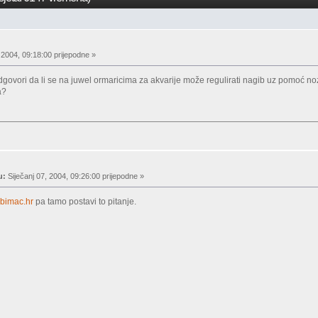
 2004, 09:18:00 prijepodne »
dgovori da li se na juwel ormaricima za akvarije može regulirati nagib uz pomoć 
a?
u:
Siječanj 07, 2004, 09:26:00 prijepodne »
bimac.hr
pa tamo postavi to pitanje.