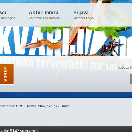
sci
AkTer! mreža
Prijava
e mali oglas
Za prave zaljubljenike
Member Login
Kolovoz 0
oderatori:
GROF
,
Renta
,
Slim_okrug
) »
Juwel
jeta: 6147 vremena)