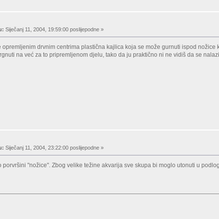
u:
Siječanj 11, 2004, 19:59:00 poslijepodne »
je opremljenim drvnim centrima plastična kajlica koja se može gurnuti ispod nožice koja 
gnuti na već za to pripremljenom djelu, tako da ju praktično ni ne vidiš da se nalaz
u:
Siječanj 11, 2004, 23:22:00 poslijepodne »
o porvršini "nožice". Zbog velike težine akvarija sve skupa bi moglo utonuti u podl