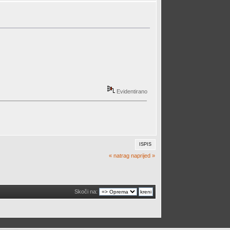
Evidentirano
ISPIS
« natrag
naprijed »
Skoči na: