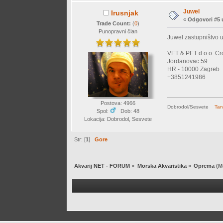
Juwel
Irusnjak
«
Odgovori #5 
Trade Count:
(
0
)
Punopravni član
Juwel zastupništvo u
VET & PET d.o.o. Cr
Jordanovac 59
HR - 10000 Zagreb
+3851241986
Postova: 4966
Dobrodol/Sesvete
Tan
Spol:
Dob: 48
Lokacija: Dobrodol, Sesvete
Str: [
1
]
Gore
Akvarij NET - FORUM
»
Morska Akvaristika
»
Oprema
(M