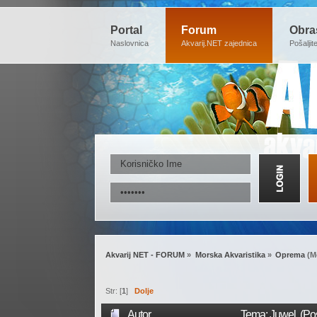
Portal
Forum
Obra
Naslovnica
Akvarij.NET zajednica
Pošaljit
Akvarij NET - FORUM
»
Morska Akvaristika
»
Oprema
(M
Str: [
1
]
Dolje
Autor
Tema: Juwel (Pos