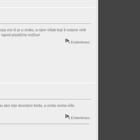
visi ili je u zraku, a njen višak koji ti ostane viriti
i ispod plastične nožice!
Evidentirano
ogu ako nije dovoljno tvrda, a onda nema više
Evidentirano