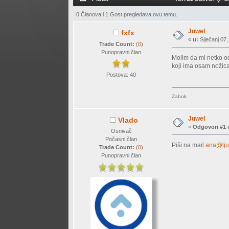
0 Članova i 1 Gost pregledava ovu temu.
Juwel
fxfx
«
u:
Siječanj 07,
Trade Count:
(
0
)
Punopravni član
Molim da mi netko o
koji ima osam nožic
Postova: 40
Zabok
Juwel
Vlado
«
Odgovori #1 
Osnivač
Počasni član
Piši na mail
ana@lju
Trade Count:
(
0
)
Punopravni član