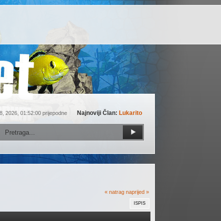
Najnoviji Član:
Lukarito
8, 2026, 01:52:00 prijepodne
« natrag
naprijed »
ISPIS