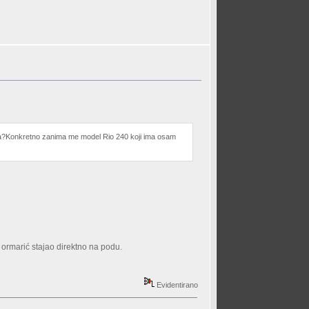
alka?Konkretno zanima me model Rio 240 koji ima osam
i ormarić stajao direktno na podu.
Evidentirano