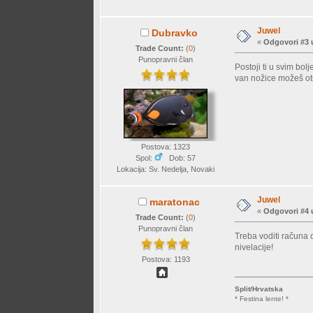
Juwel
Dubravko
«
Odgovori #3 
Trade Count:
(
0
)
Punopravni član
Postoji ti u svim bol
van nožice možeš otr
Postova: 1323
Spol:
Dob: 57
Lokacija: Sv. Nedelja, Novaki
Juwel
maratonac
«
Odgovori #4 
Trade Count:
(
0
)
Punopravni član
Treba voditi računa 
nivelacije!
Postova: 1193
Split/Hrvatska
* Festina lente! *