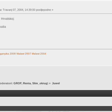
u:
Travanj 07, 2004, 14:39:00 poslijepodne »
 Hrvatskoj:
oatia
ganyika 2008
Malawi 2007
Malawi 2004
oderatori:
GROF
,
Renta
,
Slim_okrug
) »
Juwel