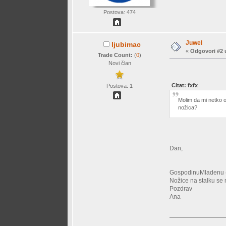
Postova: 474
Juwel
ljubimac
«
Odgovori #2 
Trade Count:
(
0
)
Novi član
Citat: fxfx
Postova: 1
Molim da mi netko o
nožica?
Dan,
GospodinuMladenu (fx
Nožice na stalku se n
Pozdrav
Ana