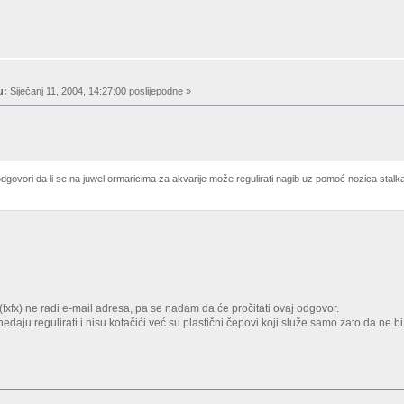
u:
Siječanj 11, 2004, 14:27:00 poslijepodne »
dgovori da li se na juwel ormaricima za akvarije može regulirati nagib uz pomoć nozica st
fx) ne radi e-mail adresa, pa se nadam da će pročitati ovaj odgovor.
edaju regulirati i nisu kotačići već su plastični čepovi koji služe samo zato da ne b