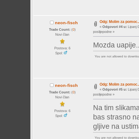
Odg: Molim za pomoc...
neon-fisch
«
Odgovori #4 u:
Lipanj 
Trade Count:
(
0
)
poslijepodne »
Novi član
Mozda uapije..
Postova: 6
Spol:
You are not allowed to downl
Odg: Molim za pomoc...
neon-fisch
«
Odgovori #5 u:
Lipanj 
Trade Count:
(
0
)
poslijepodne »
Novi član
Na tim slikama 
Postova: 6
bas strasno na
Spol:
gljive na ustim
You are not allowed to downl