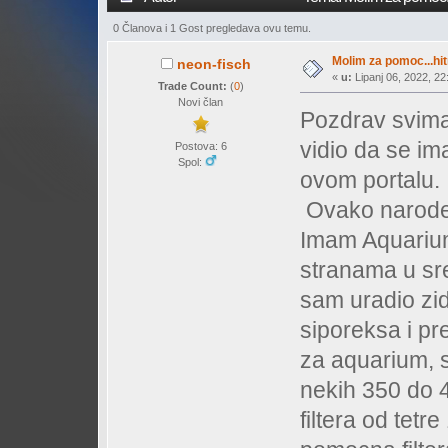
0 Članova i 1 Gost pregledava ovu temu.
Molim za pomoc...hit
neon-fisch
«
u:
Lipanj 06, 2022, 22
Trade Count:
(
0
)
Novi član
Pozdrav svima
vidio da se imas
Postova: 6
Spol:
ovom portalu.
Ovako narode
Imam Aquariu
stranama u sr
sam uradio zid
siporeksa i pr
za aquarium, s
nekih 350 do 
filtera od tetr