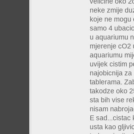
velicine oko 
neke zmije du
koje ne mogu 
samo 4 ubacio
u aquariumu n
mjerenje cO2 u
aquariumu mij
uvijek cistim 
najobicnija za 
tablerama. Z
takodze oko 2
sta bih vise r
nisam nabrojao 
E sad...cistac 
usta kao gljiv