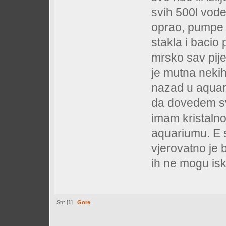
svih 500l vode
oprao, pumpe i 
stakla i bacio p
mrsko sav pije
je mutna nekih 
nazad u aquar
da dovedem sv
imam kristalno
aquariumu. E 
vjerovatno je b
ih ne mogu isk
Str: [
1
]
Gore