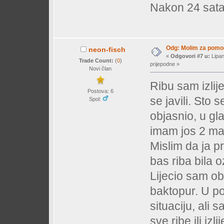
Nakon 24 sata 
Odg: Molim za pomoc.
neon-fisch
«
Odgovori #7 u:
Lipan
Trade Count:
(
0
)
prijepodne »
Novi član
Ribu sam izlij
Postova: 6
se javili. Sto 
Spol:
objasnio, u g
imam jos 2 man
Mislim da ja p
bas riba bila oz
Lijecio sam obi
baktopur. U po
situaciju, ali s
sve ribe ili iz