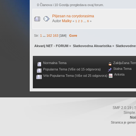
0 Članova i 10 Gostiju pregledava ovaj forum.
Plijesan na corydorasima
Autor
Malky
«
1
2
3
...
6
»
Str:
1
...
162
163
[
164
]
Gore
Akvarij NET - FORUM
»
Slatkovodna Akvaristika
»
Slatkovodne 
Normalna Tema
Zaključana Te
Stalna Tema
Popularna Tema (Više od 15 odgovora)
Anketa
Vrlo Popularna Tema (Više od 25 odgovora)
SMF 2.0.19
|
Simple
Noi
Stranica je gener