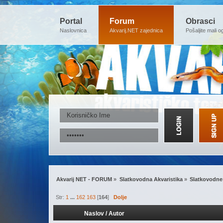
Portal
Forum
Obrasci
Naslovnica
Akvarij.NET zajednica
Pošaljite mali o
Akvarij NET - FORUM
»
Slatkovodna Akvaristika
»
Slatkovodne 
Str:
1
...
162
163
[
164
]
Dolje
Naslov
/
Autor