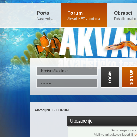
Portal
Forum
Obrasci
Naslovnica
Akvarij.NET zajednica
Pošaljite mali o
Akvarij NET - FORUM
Upozorenje!
Samo registrirani k
Molimo prijavite se ispod ili
re