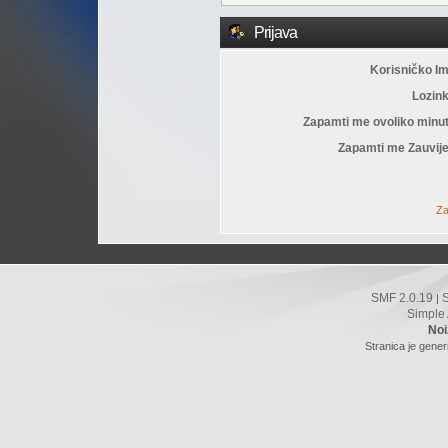
Prijava
Korisničko I
Lozin
Zapamti me ovoliko minu
Zapamti me Zauvije
Za
SMF 2.0.19
|
Simple
Noi
Stranica je gener