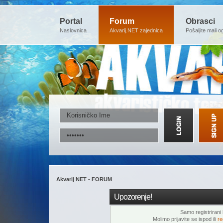
Portal
Forum
Obrasci
Naslovnica
Akvarij.NET zajednica
Pošaljite mali o
Akvarij NET - FORUM
Upozorenje!
Samo registrirani k
Molimo prijavite se ispod ili
re