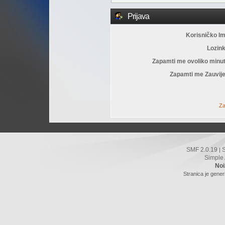
Prijava
Korisničko I
Lozin
Zapamti me ovoliko minu
Zapamti me Zauvije
Za
SMF 2.0.19
|
Simple
Noi
Stranica je gener