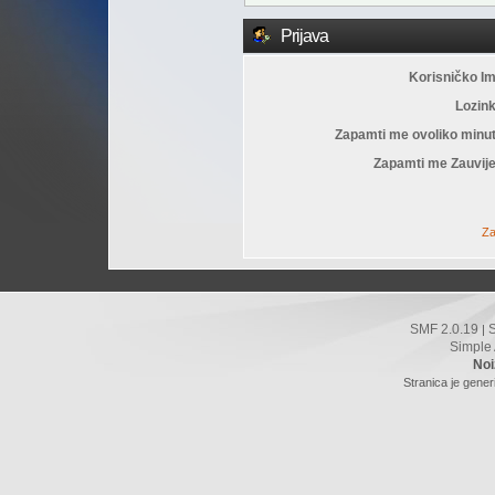
Prijava
Korisničko I
Lozin
Zapamti me ovoliko minu
Zapamti me Zauvije
Za
SMF 2.0.19
|
Simple
Noi
Stranica je gener