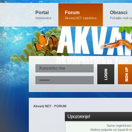
Portal
Forum
Obrasci
Naslovnica
Akvarij.NET zajednica
Pošaljite mali o
Akvarij NET - FORUM
Upozorenje!
Samo registrirani k
Molimo prijavite se ispod ili
re