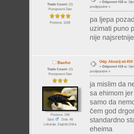
«
Odgovori #18 u:
Sije
Trade Count:
(
0
)
poslijepodne »
Punopravni član
pa ljepa poza
Postova: 1168
uzimati puno p
nije najsretnij
Odg: Akvarij od 450
Bacho
«
Odgovori #19 u:
Sije
Trade Count:
(
0
)
poslijepodne »
Punopravni član
ja mislim da 
sa ehimom jer t
samo da nemoj 
čem god drgom
Postova: 346
standardno stak
Spol:
Dob: 48
Lokacija: Zagreb,Odra
eheima