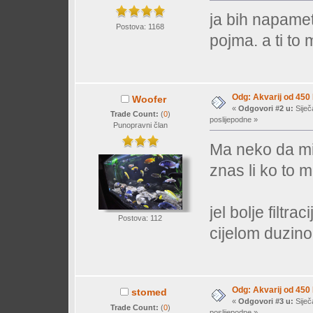
ja bih napame
Postova: 1168
pojma. a ti to 
Odg: Akvarij od 450
Woofer
«
Odgovori #2 u:
Siječ
Trade Count:
(
0
)
poslijepodne »
Punopravni član
Ma neko da mi 
znas li ko to 
jel bolje filtra
Postova: 112
cijelom duzin
Odg: Akvarij od 450
stomed
«
Odgovori #3 u:
Siječ
Trade Count:
(
0
)
poslijepodne »