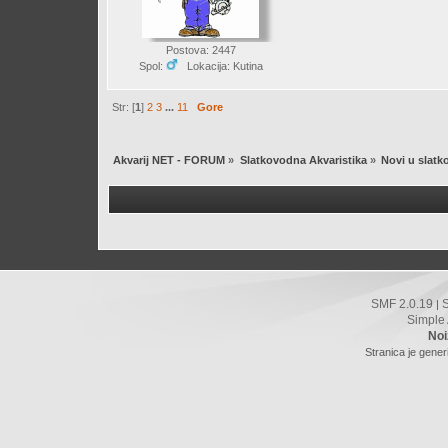
Postova: 2447
Spol:
Lokacija: Kutina
Str: [
1
]
2
3
...
11
Gore
Akvarij NET - FORUM
»
Slatkovodna Akvaristika
»
Novi u slatk
SMF 2.0.19
|
Simple
Noi
Stranica je gener