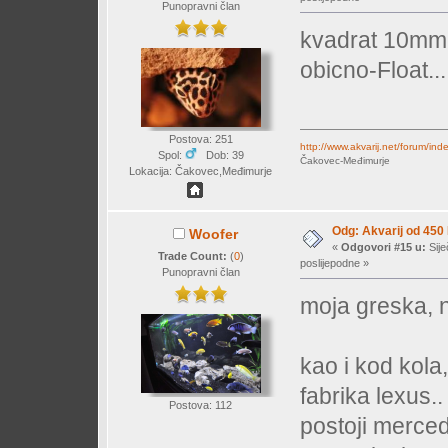
Punopravni član
kvadrat 10mm s
obicno-Float...
Postova: 251
http://www.akvarij.net/forum
Spol:
Dob: 39
Čakovec-Međimurje
Lokacija: Čakovec,Međimurje
Odg: Akvarij od 450
Woofer
«
Odgovori #15 u:
Sije
Trade Count:
(
0
)
poslijepodne »
Punopravni član
moja greska, 
kao i kod kola,
fabrika lexus..
Postova: 112
postoji merced