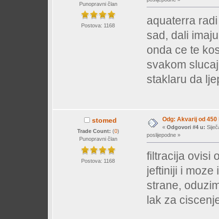
Punopravni član
aquaterra radi
Postova: 1168
sad, dali imaju
onda ce te kos
svakom slucaju
staklaru da ljep
Odg: Akvarij od 450
stomed
«
Odgovori #4 u:
Siječ
Trade Count:
(
0
)
poslijepodne »
Punopravni član
filtracija ovisi 
Postova: 1168
jeftiniji i moz
strane, oduzim
lak za ciscenje,