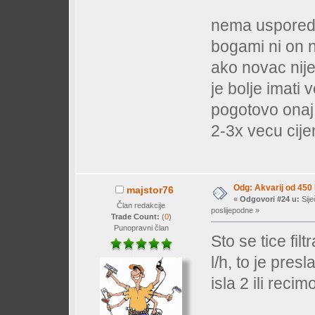
nema usporedb
bogami ni on n
ako novac nije
je bolje imat
pogotovo onaj k
2-3x vecu cije
Odg: Akvarij od 450
majstor76
«
Odgovori #24 u:
Sije
Član redakcije
poslijepodne »
Trade Count:
(
0
)
Punopravni član
Sto se tice fil
l/h, to je pre
isla 2 ili reci