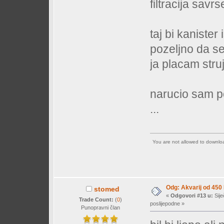
filtracija savr
taj bi kanister 
pozeljno da se
ja placam stru
narucio sam po
...
You are not allowed to downl
Odg: Akvarij od 450
stomed
«
Odgovori #13 u:
Sije
Trade Count:
(
0
)
poslijepodne »
Punopravni član