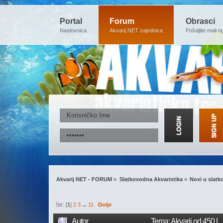
Portal
Forum
Obrasci
Naslovnica
Akvarij.NET zajednica
Pošaljite mali o
Akvarij NET - FORUM
»
Slatkovodna Akvaristika
»
Novi u slatk
Str: [
1
]
2
3
...
11
Dolje
Autor
Tema: Akvarij od 450 L