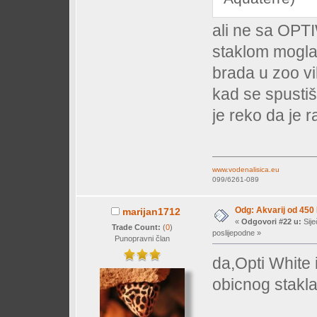
ali ne sa OPTI
staklom mogla
brada u zoo vil
kad se spusti
je reko da je r
www.vodenalisica.eu
099/6261-089
Odg: Akvarij od 450
marijan1712
«
Odgovori #22 u:
Sije
Trade Count:
(
0
)
poslijepodne »
Punopravni član
da,Opti White i
obicnog stakla-