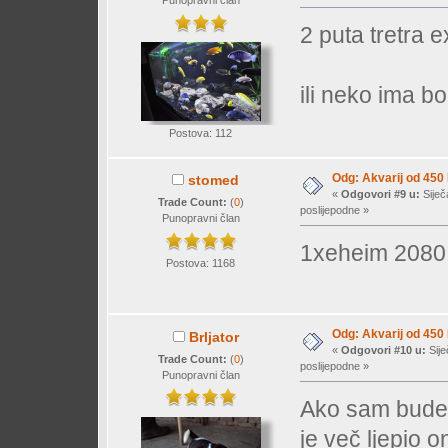
Punopravni član
2 puta tretra 
ili neko ima bol
Postova: 112
Odg: Akvarij od 450
stomed
«
Odgovori #9 u:
Siječ
Trade Count:
(
0
)
poslijepodne »
Punopravni član
1xeheim 208
Postova: 1168
Odg: Akvarij od 450
Brljator
«
Odgovori #10 u:
Sije
Trade Count:
(
0
)
poslijepodne »
Punopravni član
Ako sam budeš
je več ljepio o