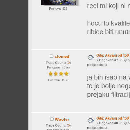
reci mi koji ni
Postova: 112
hocu to kvalit
ribice biti unut
Odg: Akvarij od 450
stomed
«
Odgovori #7 u:
Siječ
Trade Count:
(
0
)
poslijepodne »
Punopravni član
ja bih isao na 
Postova: 1168
to je bolje neg
prejaku filtra
Odg: Akvarij od 450
Woofer
«
Odgovori #8 u:
Siječ
Trade Count:
(
0
)
poslijepodne »