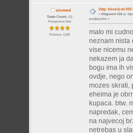
Odg: Akvarij od 450
stomed
«
Odgovori #16 u:
Sije
Trade Count:
(
0
)
poslijepodne »
Punopravni član
malo mi cudno 
Postova: 1168
neznam nista
vise nicemu n
nekazem ja da
bogu ima ih v
ovdje, nego on
mozes skrati, p
eheima je obrn
kupaca. btw. mi
napredak, cemu
na najvecoj brz
netrebas u sl