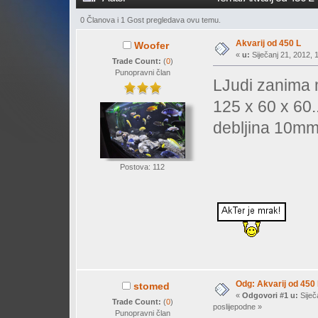
0 Članova i 1 Gost pregledava ovu temu.
Akvarij od 450 L
Woofer
«
u:
Siječanj 21, 2012, 
Trade Count:
(
0
)
Punopravni član
LJudi zanima 
125 x 60 x 60.
debljina 10m
Postova: 112
Odg: Akvarij od 450
stomed
«
Odgovori #1 u:
Siječ
Trade Count:
(
0
)
poslijepodne »
Punopravni član