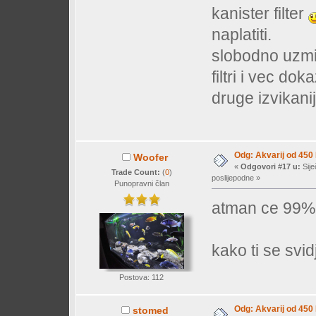
kanister filter
naplatiti.
slobodno uzmi 
filtri i vec d
druge izvikani
Odg: Akvarij od 450
Woofer
«
Odgovori #17 u:
Sije
Trade Count:
(
0
)
poslijepodne »
Punopravni član
atman ce 99% 
kako ti se svi
Postova: 112
Odg: Akvarij od 450
stomed