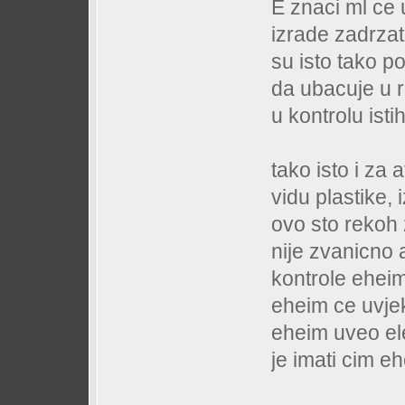
E znaci ml ce u
izrade zadrzati
su isto tako po
da ubacuje u 
u kontrolu istih
tako isto i za 
vidu plastike, 
ovo sto rekoh
nije zvanicno 
kontrole eheim
eheim ce uvjek
eheim uveo el
je imati cim e