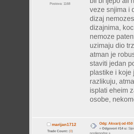
bil bi ljepo a
Postova: 1168
veze snjima i d
dizaj nemozes 
dizajnima, kock
nemoze patenti
uzimaju dio tr
atman je robust
staviti jedan p
plastike i koje 
razlikuju, atma
isplati eheim z
osobe, nekom
Odg: Akvarij od 450
marijan1712
«
Odgovori #14 u:
Sije
Trade Count:
(
0
)
poslijepodne »