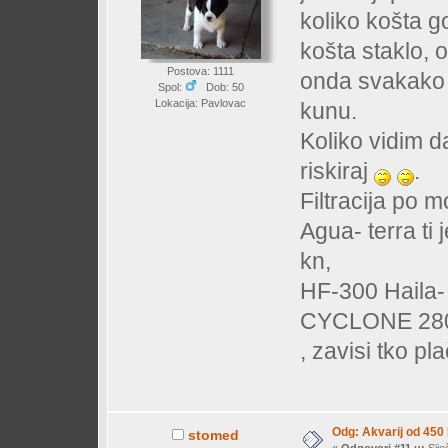
koliko košta go
košta staklo, o
Postova: 1111
onda svakako u 
Spol:
Dob: 50
Lokacija: Pavlovac
kunu.
Koliko vidim d
riskiraj
.
Filtracija po m
Agua- terra ti
kn,
HF-300 Haila- 7
CYCLONE 280 o
, zavisi tko pl
Odg: Akvarij od 450
stomed