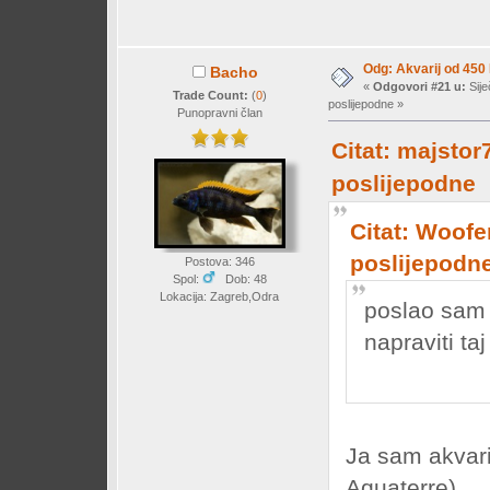
Odg: Akvarij od 450
Bacho
«
Odgovori #21 u:
Sije
Trade Count:
(
0
)
poslijepodne »
Punopravni član
Citat: majstor
poslijepodne
Citat: Woofer
poslijepodn
Postova: 346
Spol:
Dob: 48
Lokacija: Zagreb,Odra
poslao sam 
napraviti taj
Ja sam akvari
Aquaterre)