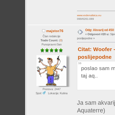
www.vodenalisica.eu
099/6261-089
Odg: Akvarij od 450
majstor76
«
Odgovori #20 u:
Sije
Član redakcije
poslijepodne »
Trade Count:
(
0
)
Punopravni član
Citat: Woofer 
poslijepodne
poslao sam ma
taj aq..
Postova: 2447
Spol:
Lokacija: Kutina
Ja sam akvarij
Aquaterre)