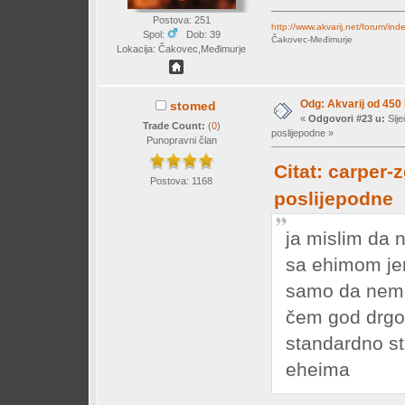
Postova: 251
http://www.akvarij.net/forum
Spol:
Dob: 39
Čakovec-Međimurje
Lokacija: Čakovec,Međimurje
Odg: Akvarij od 450
stomed
«
Odgovori #23 u:
Sije
Trade Count:
(
0
)
poslijepodne »
Punopravni član
Citat: carper-
Postova: 1168
poslijepodne
ja mislim da
sa ehimom jer 
samo da nemoj
čem god drgo
standardno sta
eheima