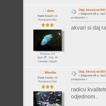
Odg: Akvarij od 450
dem
«
Odgovori #5 u:
Siječ
Trade Count:
(
0
)
poslijepodne »
Punopravni član
akvari si daj ra
Postova: 172
Spol:
Dob: 49
Lokacija: Zagreb
Odg: Akvarij od 450
Woofer
«
Odgovori #6 u:
Siječ
Trade Count:
(
0
)
poslijepodne »
Punopravni član
radicu kvalite
odjednom..