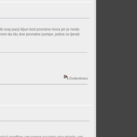
iti ovaj pacji kljun kod povrsine mora jer je nesto
irom da idu dve povratne pumpe, jedna ce tjerati
Evidentirano
jaciju) overflow, em corner zauzima vise mjesta, em