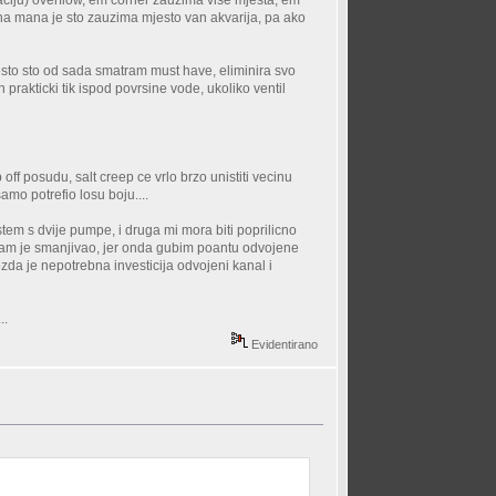
dina mana je sto zauzima mjesto van akvarija, pa ako
 nesto sto od sada smatram must have, eliminira svo
prakticki tik ispod povrsine vode, ukoliko ventil
 off posudu, salt creep ce vrlo brzo unistiti vecinu
amo potrefio losu boju....
em s dvije pumpe, i druga mi mora biti poprilicno
isam je smanjivao, jer onda gubim poantu odvojene
zda je nepotrebna investicija odvojeni kanal i
..
Evidentirano