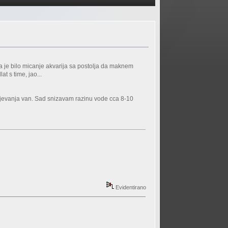
ja je bilo micanje akvarija sa postolja da maknem
at s time, jao...
olijevanja van. Sad snizavam razinu vode cca 8-10
Evidentirano