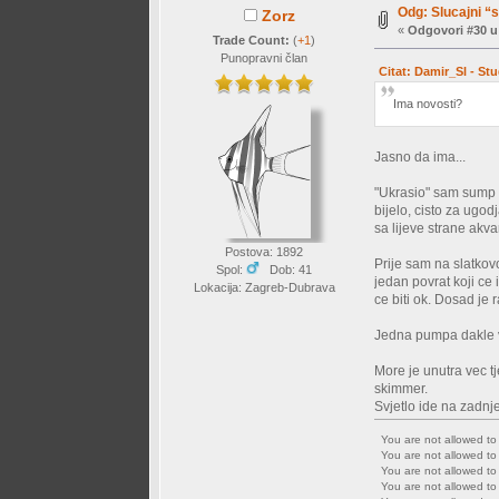
Odg: Slucajni “
Zorz
«
Odgovori #30 u
Trade Count:
(
+1
)
Punopravni član
Citat: Damir_Sl - St
Ima novosti?
Jasno da ima...
"Ukrasio" sam sump s
bijelo, cisto za ugodj
sa lijeve strane akvar
Postova: 1892
Prije sam na slatkov
Spol:
Dob: 41
jedan povrat koji ce 
Lokacija: Zagreb-Dubrava
ce biti ok. Dosad je
Jedna pumpa dakle vr
More je unutra vec 
skimmer.
Svjetlo ide na zadnj
You are not allowed t
You are not allowed t
You are not allowed t
You are not allowed t