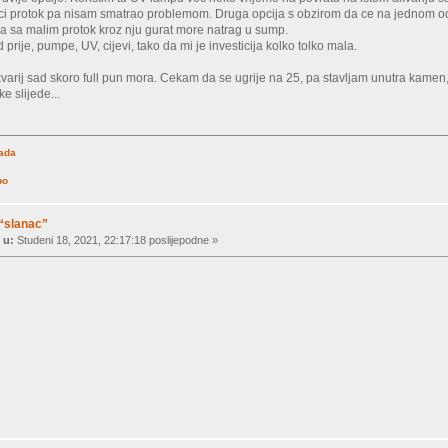
ci protok pa nisam smatrao problemom. Druga opcija s obzirom da ce na jednom od pov
pa sa malim protok kroz nju gurat more natrag u sump.
rije, pumpe, UV, cijevi, tako da mi je investicija kolko tolko mala.
varij sad skoro full pun mora. Cekam da se ugrije na 25, pa stavljam unutra kamen, 
e slijede...
rada
po
 “slanac”
 u:
Studeni 18, 2021, 22:17:18 poslijepodne »