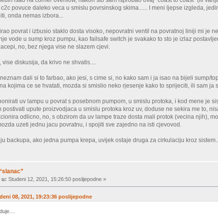
u c2c povuce daleko veca u smislu povrsinskog skima...... I meni ljepse izgleda, je
iti, onda nemas izbora...
rao povrat i izbusio staklo dosta visoko, nepovratni ventil na povratnoj liniji mi je
e vode u sump kroz pumpu, kao failsafe switch je svakako to sto je izlaz postavljen 
zacepi, no, bez njega vise ne slazem cjevi.
 vise diskusija, da krivo ne shvatis....
, neznam dali si to farbao, ako jesi, s cime si, no kako sam i ja isao na bijeli sump/top
 kojima ce se hvatati, mozda si smislio neko rjesenje kako to sprijeciti, ili sam ja s
onirati uv lampu u povrat s posebnom pumpom, u smislu protoka, i kod mene je sist
postivati upute proizvodjaca u smislu protoka kroz uv, doduse ne sekira me to, n
ionira odlicno, no, s obzirom da uv lampe traze dosta mali protok (vecina njih), mo
ozda uzeti jednu jacu povratnu, i spojiti sve zajedno na isti cjevovod.
ju backupa, ako jedna pumpa krepa, uvijek ostaje druga za cirkulaciju kroz sistem..
 “slanac”
 u:
Studeni 12, 2021, 15:26:50 poslijepodne »
udeni 08, 2021, 19:23:36 poslijepodne
duje....