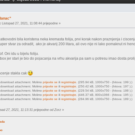
slanac”
:
Listopad 27, 2021, 11:08:44 prijepodne »
latkovodni bila koristena neka kremasta folija, prvi korak nakon praznjenja i ciscen
Super stvar za odradit, ako je akvarij 200 litara, ali ovo nije ni lako pomaknut ni hendl
of. Oni idu u bijelu foliju.
 box jer stari je bio do pojacanja na vrhu akvarija pa sam u potresu imao dosta pr
ciscenje stakla cak
o download attachment. Molimo
prijavite se
ili
registrirajte
. (295.94 kB, 1000x750 - (hitova: 199 ).)
o download attachment. Molimo
prijavite se
ili
registrirajte
. (250.42 kB, 1000x750 - (hitova: 197 ).)
o download attachment. Molimo
prijavite se
ili
registrirajte
. (229.54 kB, 1000x750 - (hitova: 198 ).)
o download attachment. Molimo
prijavite se
ili
registrirajte
. (446.37 kB, 800x1066 - (hitova: 195 ).)
o download attachment. Molimo
prijavite se
ili
registrirajte
. (284.96 kB, 1000x750 - (hitova: 189 ).)
opad 27, 2021, 11:13:31 prijepodne od Zorz
»
rada
po