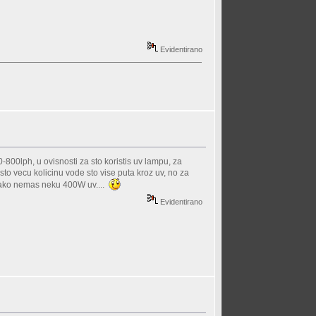
Evidentirano
-800lph, u ovisnosti za sto koristis uv lampu, za
ti sto vecu kolicinu vode sto vise puta kroz uv, no za
no, ako nemas neku 400W uv....
Evidentirano