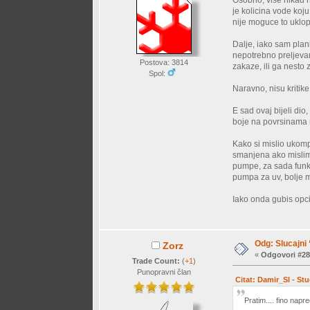
je kolicina vode koj
nije moguce to uklop
Dalje, iako sam plani
nepotrebno preljevanj
Postova: 3814
zakaze, ili ga nesto 
Spol:
Naravno, nisu kritike,
E sad ovaj bijeli dio
boje na povrsinama na
Kako si mislio ukomp
smanjena ako mislim 
pumpe, za sada funkc
pumpa za uv, bolje m
Iako onda gubis opci
Odg: Slucajni
Zorz
«
Odgovori #28
Trade Count:
(
+1
)
Punopravni član
Citat: Damir_Sl - St
Pratim.... fino napre