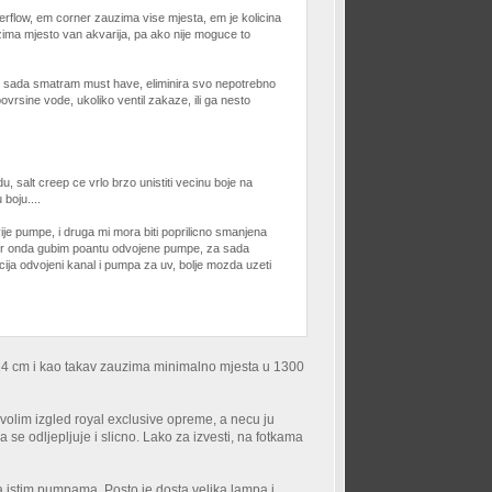
verflow, em corner zauzima vise mjesta, em je kolicina
zima mjesto van akvarija, pa ako nije moguce to
to od sada smatram must have, eliminira svo nepotrebno
ovrsine vode, ukoliko ventil zakaze, ili ga nesto
du, salt creep ce vrlo brzo unistiti vecinu boje na
boju....
je pumpe, i druga mi mora biti poprilicno smanjena
 jer onda gubim poantu odvojene pumpe, za sada
cija odvojeni kanal i pumpa za uv, bolje mozda uzeti
 x 14 cm i kao takav zauzima minimalno mjesta u 1300
a (volim izgled royal exclusive opreme, a necu ju
 se odljepljuje i slicno. Lako za izvesti, na fotkama
sa istim pumpama. Posto je dosta velika lampa i