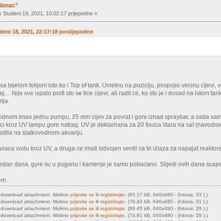
slanac”
:
Studeni 19, 2021, 10:02:17 prijepodne »
udeni 18, 2021, 22:17:18 poslijepodne
a bijelom folijom isto ko i Top of tank. Umetnu na poziciju, pospojio vecinu cijevi,
aj.... Nije sve ispalo profi sto se tice cijevi, ali radit ce, ko sto je i dosad na isto
ija.
odnom imao jednu pumpu, 25 mm cijev za povrat i gore iznad spraybar, a sada sam p
ici kroz UV lampu gore natrag. UV je deklarirana za 20 tisuca litara na sat (navodno
 radila na slatkovodnom akvariju.
aca vodu kroz UV, a druga ce imati izdvojen ventil sa tri izlaza za napajat reaktore 
tjedan dana, gyre su u pogonu i kamenje je samo pobacano. Slijedi ovih dana scap
em..
o download attachment. Molimo
prijavite se
ili
registrirajte
. (95.17 kB, 640x480 - (hitova: 33 ).)
o download attachment. Molimo
prijavite se
ili
registrirajte
. (78.43 kB, 640x480 - (hitova: 31 ).)
o download attachment. Molimo
prijavite se
ili
registrirajte
. (98.45 kB, 640x480 - (hitova: 29 ).)
o download attachment. Molimo
prijavite se
ili
registrirajte
. (74.91 kB, 640x480 - (hitova: 29 ).)