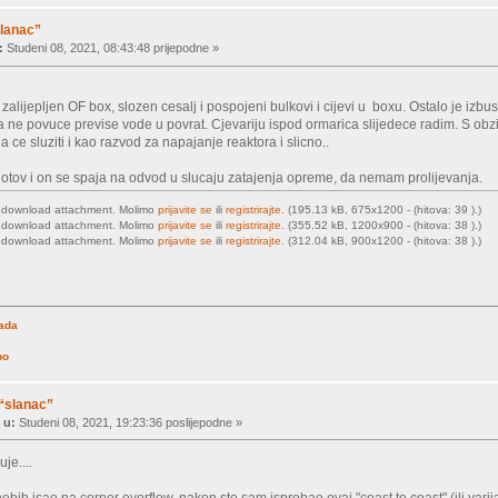
slanac”
:
Studeni 08, 2021, 08:43:48 prijepodne »
 zalijepljen OF box, slozen cesalj i pospojeni bulkovi i cijevi u boxu. Ostalo je izbus
a ne povuce previse vode u povrat. Cjevariju ispod ormarica slijedece radim. S obz
 ce sluziti i kao razvod za napajanje reaktora i slicno..
otov i on se spaja na odvod u slucaju zatajenja opreme, da nemam prolijevanja.
o download attachment. Molimo
prijavite se
ili
registrirajte
. (195.13 kB, 675x1200 - (hitova: 39 ).)
o download attachment. Molimo
prijavite se
ili
registrirajte
. (355.52 kB, 1200x900 - (hitova: 38 ).)
o download attachment. Molimo
prijavite se
ili
registrirajte
. (312.04 kB, 900x1200 - (hitova: 38 ).)
rada
po
 “slanac”
 u:
Studeni 08, 2021, 19:23:36 poslijepodne »
uje....
ebih isao na corner overflow, nakon sto sam isprobao ovaj "coast to coast" (ili vari