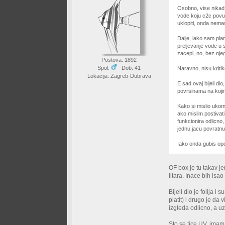
Osobno, vise nikad 
vode koju c2c povuc
uklopiti, onda nemas
Dalje, iako sam plan
preljevanje vode u s
zacepi, no, bez nje
Postova: 1892
Spol:
Dob: 41
Naravno, nisu kritike
Lokacija: Zagreb-Dubrava
E sad ovaj bijeli di
povrsinama na kojima
Kako si mislio ukom
ako mislim postivat
funkcionira odlicno
jednu jacu povratnu,
Iako onda gubis opc
OF box je tu takav j
litara. Inace bih isao
Bijeli dio je folija 
platit) i drugo je da
izgleda odlicno, a uz
Sto se tice UV, imam