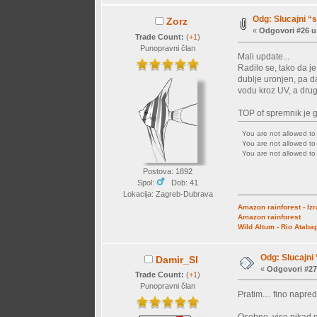
Odg: Slucajni “
Zorz
«
Odgovori #26 u
Trade Count:
(
+1
)
Punopravni član
Mali update...
Radilo se, tako da je
dublje uronjen, pa d
vodu kroz UV, a druga
TOP of spremnik je g
You are not allowed t
You are not allowed t
You are not allowed t
Postova: 1892
Spol:
Dob: 41
Lokacija: Zagreb-Dubrava
Amazon rainforest - Iz
Amazon rainforest
Wild Altum - Rio Ataba
Odg: Slucajni
Damir_Sl
«
Odgovori #27
Trade Count:
(
+1
)
Punopravni član
Pratim.... fino napred
Osobno, vise nikad n