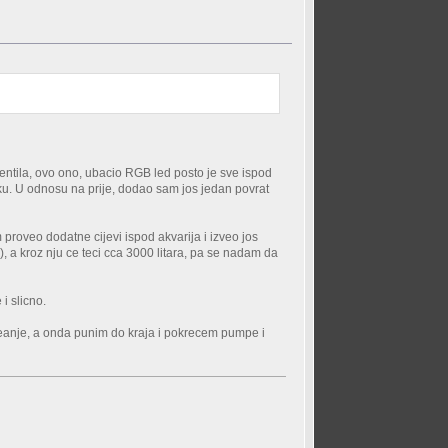
 ventila, ovo ono, ubacio RGB led posto je sve ispod
m tanku. U odnosu na prije, dodao sam jos jedan povrat
roveo dodatne cijevi ispod akvarija i izveo jos
), a kroz nju ce teci cca 3000 litara, pa se nadam da
i slicno.
eanje, a onda punim do kraja i pokrecem pumpe i