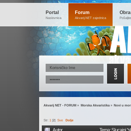
Portal
Forum
Obra
Naslovnica
Akvarij.NET zajednica
Pošaljit
Akvarij NET - FORUM
»
Morska Akvaristika
»
Novi u mor
Str:
1
[
2
]
Sve
Dolje
Autor
Tema: Slucajni “s