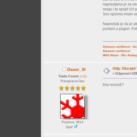
napravljena je za ve
mogu i tu spojit UV 
Svu opremu imam od p
Napredak je da je ak
pustam u pogon. Fotk
Amazon rainforest - Iz
Amazon rainforest
Wild Altum - Rio Ataba
Odg: Slucajni
Damir_Sl
«
Odgovori #29
Trade Count:
(
+1
)
Punopravni član
Ima novosti?
Postova: 3814
Spol: