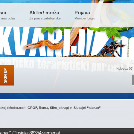
sci
AkTer! mreža
Prijava
e mali oglas
Za prave zaljubljenike
Member Login
Kolovoz 07,
skoj
(Moderatori:
GROF
,
Renta
,
Slim_okrug
) »
Slucajni “slanac”
lanac” (Posjeta: 86354 vremena)