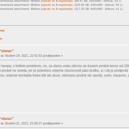
o download attachment. Molimo
prijavite se
ili
registrirajte
. (99.87 kB, 640x480 - (hitova: 33 ).)
o download attachment. Molimo
prijavite se
ili
registrirajte
. (110.81 kB, 640x480 - (hitova: 34 ).)
o download attachment. Molimo
prijavite se
ili
registrirajte
. (117.02 kB, 640x480 - (hitova: 41 ).)
rada
po
 “slanac”
 u:
Studeni 19, 2021, 22:42:53 poslijepodne »
 lampa, s tolikim protokom, no, za slanu vodu obicno se trazeni protok krece od 200
i protok ne smeta, jer je potrebno vrijeme izlozenosti jako kratko, a i cilj je protjera
licno, vrijeme kontakta treba biti sto duze, odnosno protok sto sporiji, osim, narav
 “slanac”
 u:
Studeni 21, 2021, 21:56:27 poslijepodne »