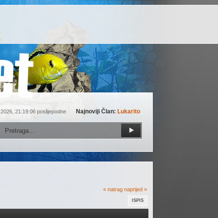
Najnoviji Član:
Lukarito
 2026, 21:19:06 poslijepodne
« natrag
naprijed »
ISPIS