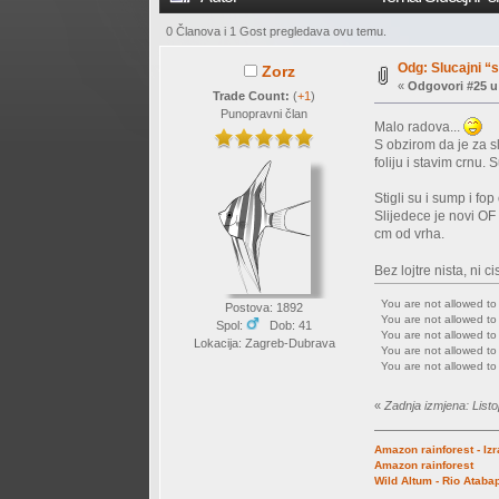
0 Članova i 1 Gost pregledava ovu temu.
Odg: Slucajni “
Zorz
«
Odgovori #25 u
Trade Count:
(
+1
)
Punopravni član
Malo radova...
S obzirom da je za s
foliju i stavim crnu. 
Stigli su i sump i fop 
Slijedece je novi OF
cm od vrha.
Bez lojtre nista, ni 
You are not allowed t
Postova: 1892
You are not allowed t
Spol:
Dob: 41
You are not allowed t
Lokacija: Zagreb-Dubrava
You are not allowed t
You are not allowed t
«
Zadnja izmjena: List
Amazon rainforest - Iz
Amazon rainforest
Wild Altum - Rio Ataba