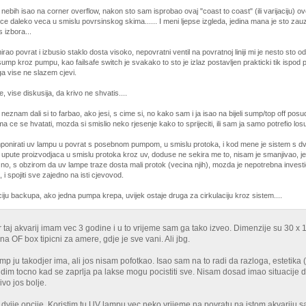
nebih isao na corner overflow, nakon sto sam isprobao ovaj "coast to coast" (ili varijaciju) o
e daleko veca u smislu povrsinskog skima...... I meni ljepse izgleda, jedina mana je sto zau
 izbora...
irao povrat i izbusio staklo dosta visoko, nepovratni ventil na povratnoj liniji mi je nesto s
ump kroz pumpu, kao failsafe switch je svakako to sto je izlaz postavljen prakticki tik ispod p
ga vise ne slazem cjevi.
, vise diskusija, da krivo ne shvatis....
o, neznam dali si to farbao, ako jesi, s cime si, no kako sam i ja isao na bijeli sump/top off posu
 ce se hvatati, mozda si smislio neko rjesenje kako to sprijeciti, ili sam ja samo potrefio losu 
ponirati uv lampu u povrat s posebnom pumpom, u smislu protoka, i kod mene je sistem s dvi
i upute proizvodjaca u smislu protoka kroz uv, doduse ne sekira me to, nisam je smanjivao,
, no, s obzirom da uv lampe traze dosta mali protok (vecina njih), mozda je nepotrebna investi
 i spojiti sve zajedno na isti cjevovod.
iju backupa, ako jedna pumpa krepa, uvijek ostaje druga za cirkulaciju kroz sistem....
er taj akvarij imam vec 3 godine i u to vrijeme sam ga tako izveo. Dimenzije su 30
 na OF box tipicni za amere, gdje je sve vani. Ali jbg.
i sump ju takodjer ima, ali jos nisam pofotkao. Isao sam na to radi da razloga, estetik
 vidim tocno kad se zaprlja pa lakse mogu pocistiti sve. Nisam dosad imao situacije da
ivo jos bolje.
 dvije opcije. Koristim tu UV lampu vec neko vrijeme na povratu na istom akvariju 