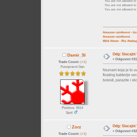
You are not allowed t
You are not allowed t
You are not allowed t
Amazon rainforest - Iz
Amazon rainforest
Wild Altum - Rio Ataba
Odg: Slucajni
Damir_Sl
«
Odgovori #31
Trade Count:
(
+1
)
Punopravni član
Neznam koja je to uv
floating bakterije vec
bolesti, parazite i s
Postova: 3814
Spol:
Odg: Slucajni
Zorz
«
Odgovori #32
Trade Count:
(
+1
)