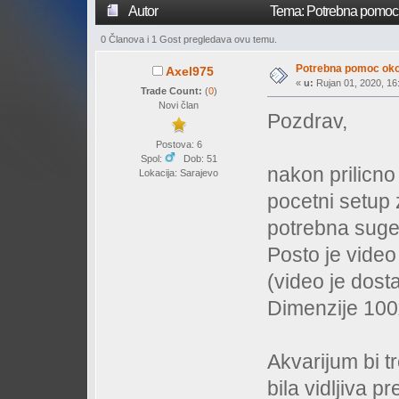
Autor
Tema: Potrebna pomoc 
0 Članova i 1 Gost pregledava ovu temu.
Potrebna pomoc oko
Axel975
«
u:
Rujan 01, 2020, 16:
Trade Count:
(
0
)
Novi član
Pozdrav,
Postova: 6
Spol:
Dob: 51
nakon prilicn
Lokacija: Sarajevo
pocetni setup
potrebna suges
Posto je video 
(video je dost
Dimenzije 10
Akvarijum bi t
bila vidljiva p