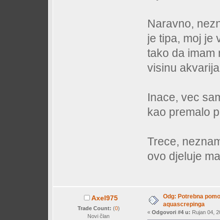
Naravno, nezn
je tipa, moj je
tako da imam n
visinu akvarija.
Inace, vec sa
kao premalo pr
Trece, neznam
ovo djeluje ma
Odg: Potrebna pomo
Axel975
aquascrepinga
Trade Count:
(
0
)
«
Odgovori #4 u:
Rujan 04, 2
Novi član