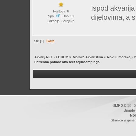
Ispod akvarij
Postova: 6
dijelovima, a s
Spol:
Dob: 51
Lokacija: Sarajevo
Str: [
1
]
Gore
Akvarij NET - FORUM
»
Morska Akvaristika
»
Novi u morskoj
(M
Potrebna pomoc oko reef aquascrepinga
SMF 2.0.19
|
Simple
Noi
Stranica je gener