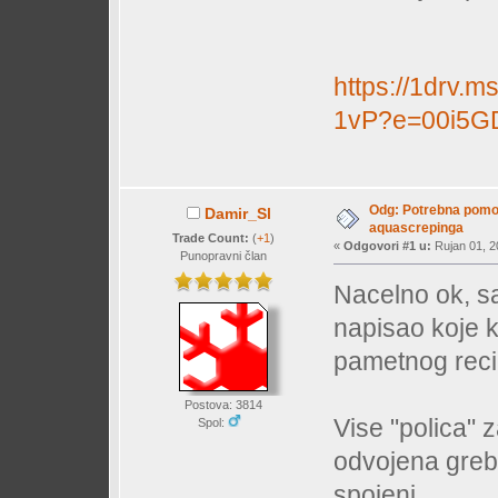
https://1drv
1vP?e=00i5G
Odg: Potrebna pomo
Damir_Sl
aquascrepinga
Trade Count:
(
+1
)
«
Odgovori #1 u:
Rujan 01, 2
Punopravni član
Nacelno ok, sa
napisao koje ko
pametnog reci
Postova: 3814
Vise "polica" z
Spol:
odvojena grebe
spojeni....