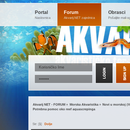
Portal
Forum
Obrasci
Naslovnica
Akvarij.NET zajednica
Pošaljite mali o
Akvarij NET - FORUM
»
Morska Akvaristika
»
Novi u morskoj
(M
Potrebna pomoc oko reef aquascrepinga
Str: [
1
]
Dolje