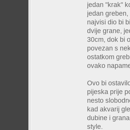
jedan "krak" ko
jedan greben, 
najvisi dio bi
dvije grane, j
30cm, dok bi o
povezan s nek
ostatkom grebe
ovako napamet,
Ovo bi ostavi
pijeska prije 
nesto slobodn
kad akvarij gl
dubine i grana
style.