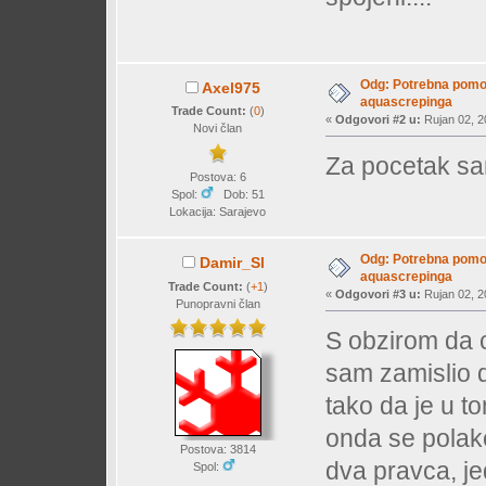
Odg: Potrebna pomo
Axel975
aquascrepinga
Trade Count:
(
0
)
«
Odgovori #2 u:
Rujan 02, 2
Novi član
Za pocetak sa
Postova: 6
Spol:
Dob: 51
Lokacija: Sarajevo
Odg: Potrebna pomo
Damir_Sl
aquascrepinga
Trade Count:
(
+1
)
«
Odgovori #3 u:
Rujan 02, 2
Punopravni član
S obzirom da ce
sam zamislio 
tako da je u to
onda se polako
Postova: 3814
dva pravca, jed
Spol: