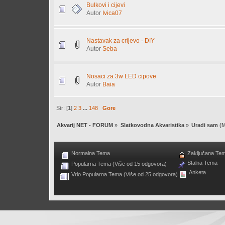
Bulkovi i cijevi
Autor
Ivica07
Nastavak za crijevo - DIY
Autor
Seba
Nosaci za 3w LED cipove
Autor
Baia
Str: [
1
]
2
3
...
148
Gore
Akvarij NET - FORUM
»
Slatkovodna Akvaristika
»
Uradi sam
(M
Normalna Tema
Zaključana Te
Stalna Tema
Popularna Tema (Više od 15 odgovora)
Anketa
Vrlo Popularna Tema (Više od 25 odgovora)