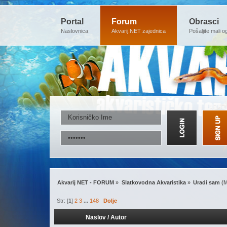
Portal
Forum
Obrasci
Naslovnica
Akvarij.NET zajednica
Pošaljite mali o
Akvarij NET - FORUM
»
Slatkovodna Akvaristika
»
Uradi sam
(M
Str: [
1
]
2
3
...
148
Dolje
Naslov
/
Autor