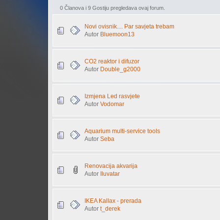
0 Članova i 9 Gostiju pregledava ovaj forum.
Novi ovisnik.... Par savjeta trebam
Autor
Bluemoon13
CO2 reaktor i difuzor
Autor
Double_g2000
Izmjena Led rasvjete
Autor
Vodomar
Aquarium multi-service tools
Autor
Seba
Renovacija akvarija
Autor
Iluvatar
IKEA Kallax - prerada
Autor
t_derek