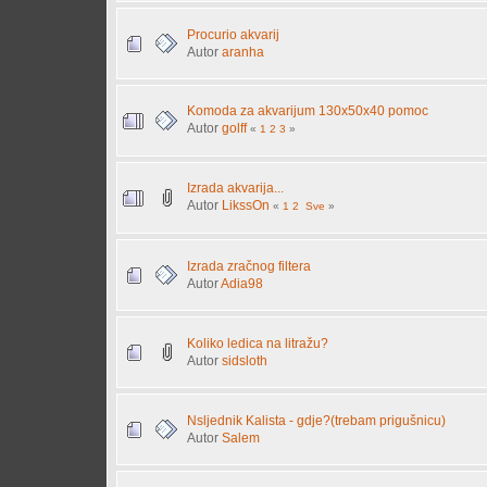
Procurio akvarij
Autor
aranha
Komoda za akvarijum 130x50x40 pomoc
Autor
golff
«
1
2
3
»
Izrada akvarija...
Autor
LikssOn
«
1
2
Sve
»
Izrada zračnog filtera
Autor
Adia98
Koliko ledica na litražu?
Autor
sidsloth
Nsljednik Kalista - gdje?(trebam prigušnicu)
Autor
Salem