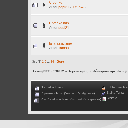
Crvenko
Autor
pepi21
«
1
2
Sve
»
Crvenko mini
Autor
pepi21
la_classicisme
Autor
Tompa
Str: [
1
]
2
3
...
24
Gore
Akvarij NET - FORUM
»
Aquascaping
»
Vaši aquascape akvariji
Normalna Tema
Zaključana Te
Stalna Tema
Popularna Tema (Više od 15 odgovora)
Anketa
Vrlo Popularna Tema (Više od 25 odgovora)