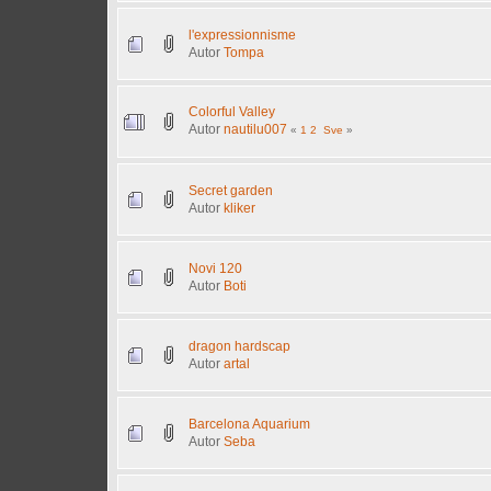
l'expressionnisme
Autor
Tompa
Colorful Valley
Autor
nautilu007
«
1
2
Sve
»
Secret garden
Autor
kliker
Novi 120
Autor
Boti
dragon hardscap
Autor
artal
Barcelona Aquarium
Autor
Seba