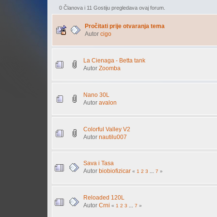
0 Članova i 11 Gostiju pregledava ovaj forum.
Pročitati prije otvaranja tema
Autor
cigo
La Cienaga - Betta tank
Autor
Zoomba
Nano 30L
Autor
avalon
Colorful Valley V2
Autor
nautilu007
Sava i Tasa
Autor
biobiofizicar
«
1
2
3
...
7
»
Reloaded 120L
Autor
Crni
«
1
2
3
...
7
»