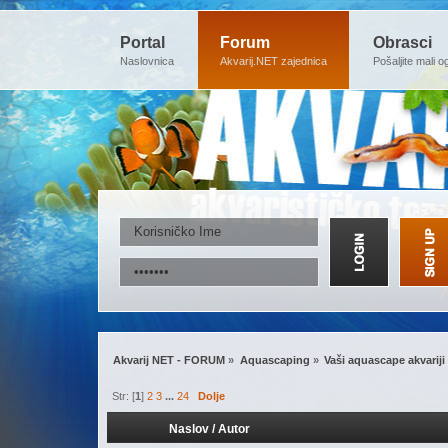
Portal
Forum
Obrasci
Naslovnica
Akvarij.NET zajednica
Pošaljite mali o
Akvarij NET - FORUM
»
Aquascaping
»
Vaši aquascape akvariji
Str: [
1
]
2
3
...
24
Dolje
Naslov
/
Autor