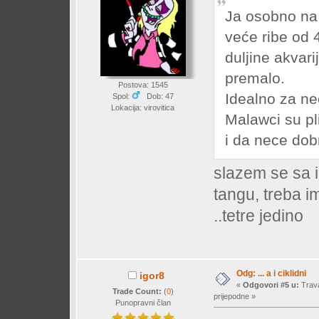
Ja osobno na 
veće ribe od 
duljine akvari
premalo.
Postova: 1545
Idealno za ne
Spol:
Dob: 47
Lokacija: virovitica
Malawci su pli
i da nece dobr
slazem se sa i
tangu, treba i
..tetre jedino
Odg: ... a i ciklidni
igor8
«
Odgovori #5 u:
Trava
Trade Count:
(
0
)
prijepodne »
Punopravni član