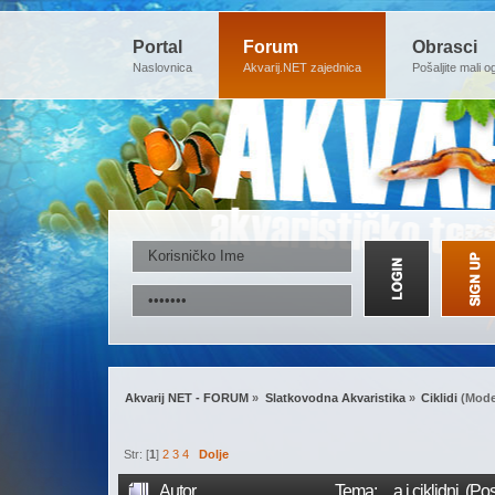
Portal
Forum
Obrasci
Naslovnica
Akvarij.NET zajednica
Pošaljite mali o
Akvarij NET - FORUM
»
Slatkovodna Akvaristika
»
Ciklidi
(Mode
Str: [
1
]
2
3
4
Dolje
Autor
Tema: ... a i ciklidni (