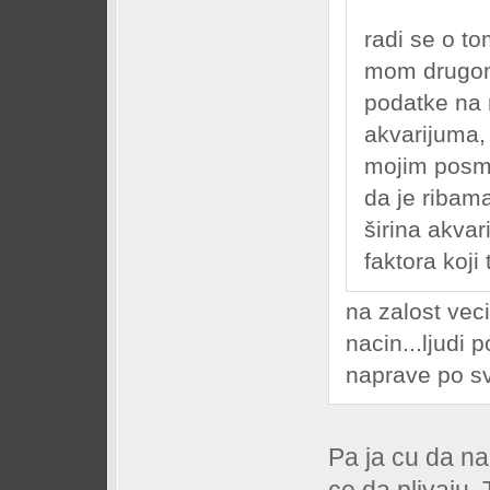
radi se o t
mom drugom
podatke na 
akvarijuma, 
mojim posm
da je ribam
širina akva
faktora koji
na zalost vec
nacin...ljudi 
naprave po sv
Pa ja cu da n