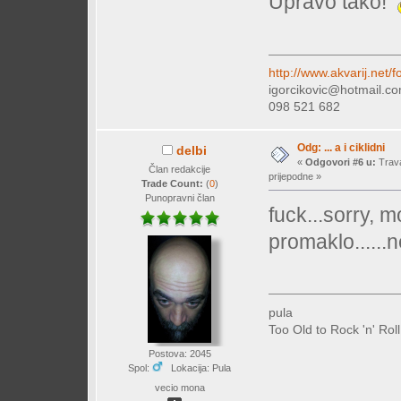
Upravo tako!
http://www.akvarij.net
igorcikovic@hotmail.c
098 521 682
Odg: ... a i ciklidni
delbi
«
Odgovori #6 u:
Trava
Član redakcije
prijepodne »
Trade Count:
(
0
)
Punopravni član
fuck...sorry, m
promaklo......
pula
Too Old to Rock 'n' Rol
Postova: 2045
Spol:
Lokacija: Pula
vecio mona