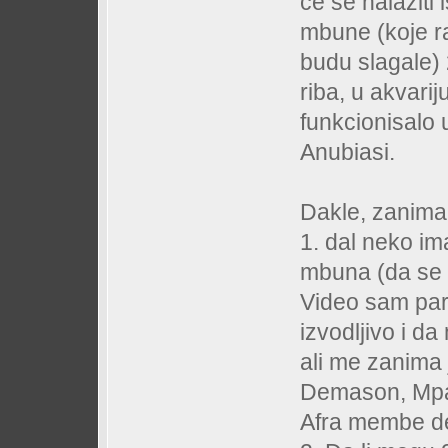
će se nalaziti 
mbune (koje r
budu slagale) 
riba, u akvarij
funkcionisalo 
Anubiasi.
Dakle, zanima
1. dal neko im
mbuna (da se 
Video sam par 
izvodljivo i da
ali me zanima 
Demason, Mpan
Afra membe d