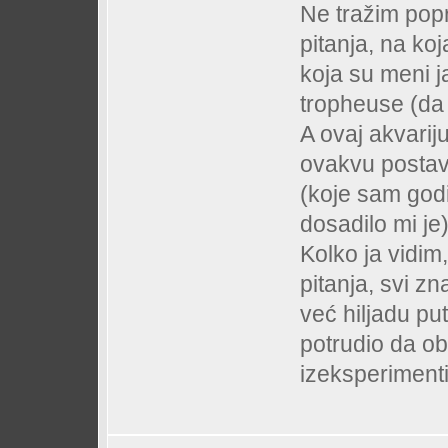
Ne tražim pop
pitanja, na ko
koja su meni 
tropheuse (da
A ovaj akvarij
ovakvu postavk
(koje sam god
dosadilo mi je)
Kolko ja vidi
pitanja, svi zn
već hiljadu pu
potrudio da ob
izeksperiment