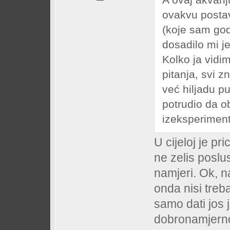
ovakvu postavk
(koje sam go
dosadilo mi je
Kolko ja vidi
pitanja, svi z
već hiljadu p
potrudio da o
izeksperimen
U cijeloj je pr
ne zelis poslusa
namjeri. Ok, n
onda nisi treba
samo dati jos 
dobronamjerno..