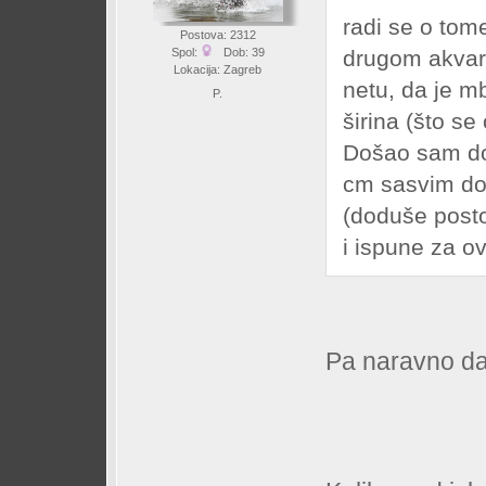
radi se o to
Postova: 2312
drugom akvar
Spol:
Dob: 39
Lokacija: Zagreb
netu, da je m
P.
širina (što s
Došao sam do 
cm sasvim dov
(doduše posto
i ispune za ov
Pa naravno da i