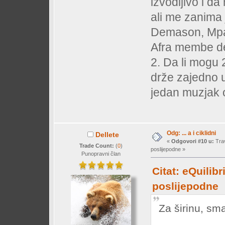
izvodljivo i da
ali me zanima 
Demason, Mpan
Afra membe d
2. Da li mogu 
drže zajedno u
jedan muzjak o
Odg: ... a i ciklidni
Dellete
«
Odgovori #10 u:
Trav
Trade Count:
(
0
)
poslijepodne »
Punopravni član
Citat: eQuilib
poslijepodne
Za širinu, sm