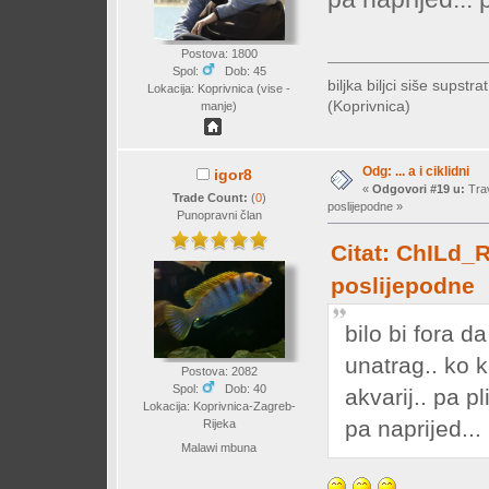
Postova: 1800
Spol:
Dob: 45
biljka biljci siše supstrat
Lokacija: Koprivnica (vise -
(Koprivnica)
manje)
Odg: ... a i ciklidni
igor8
«
Odgovori #19 u:
Trav
Trade Count:
(
0
)
poslijepodne »
Punopravni član
Citat: ChILd_
poslijepodne
bilo bi fora d
unatrag.. ko k
Postova: 2082
Spol:
Dob: 40
akvarij.. pa pli
Lokacija: Koprivnica-Zagreb-
pa naprijed... 
Rijeka
Malawi mbuna