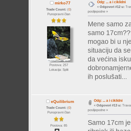
Odg: ... a i ciklidni
mirko77
«
Odgovori #12 u:
Trav
Trade Count:
(
0
)
poslijepodne »
Punopravni član
Mene samo zan
samo 17cm??? 
mogao bi u nje
situaciju da se
da većina isku
Postova: 257
dobronamjerne 
Lokacija: Split
ih poslušati...
Odg: ... a i ciklidni
eQuilibrium
«
Odgovori #13 u:
Travan
Trade Count:
(
0
)
poslijepodne »
Punopravni član
Samo 17cm jer 
Postova: 85