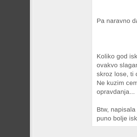
Pa naravno da 
Koliko god isk
ovakvo slagan
skroz lose, ti
Ne kuzim cem
opravdanja...
Btw, napisala
puno bolje isko