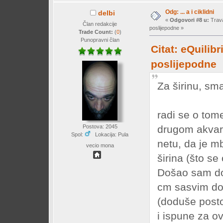
Odg: ... a i ciklidni
delbi
«
Odgovori #8 u:
Trava
Član redakcije
poslijepodne »
Trade Count:
(
0
)
Punopravni član
Citat: eQuilib
poslijepodne
Za širinu, sm
radi se o to
drugom akvar
Postova: 2045
Spol:
Lokacija: Pula
netu, da je m
vecio mona
širina (što s
Došao sam do 
cm sasvim dov
(doduše posto
i ispune za ov