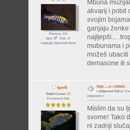
Mbuna muzijake
akvarij i pobit
svojim bojama 
ganjaju ženke 
Postova: 161
najljepši... .
Spol:
Dob: 37
Lokacija: Slavonski Brod
mubunama i po
možeš ubaciti 
demasone ili s
Odg: ... a i ciklidni
igor8
«
Odgovori #15 u:
Trav
Trade Count:
(
0
)
prijepodne »
Punopravni član
Mislim da su lju
svome! Tako da
ni zadnji slučaj