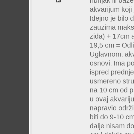
ribnjak ili ba
akvarijum koji 
Idejno je bilo
zauzima maksi
zida) + 17cm 
19,5 cm = Odl
Uglavnom, akv
osnovi. Ima po
ispred prednje
usmereno struj
na 10 cm od pr
u ovaj akvarij
napravio održ
biti do 9-10 c
dalje nisam d