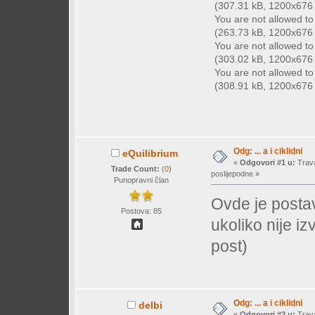
(307.31 kB, 1200x676 -
You are not allowed t
(263.73 kB, 1200x676 -
You are not allowed t
(303.02 kB, 1200x676 -
You are not allowed t
(308.91 kB, 1200x676 -
Odg: ... a i ciklidni
eQuilibrium
«
Odgovori #1 u:
Trava
Trade Count:
(
0
)
poslijepodne »
Punopravni član
Ovde je posta
Postova: 85
ukoliko nije i
post)
Odg: ... a i ciklidni
delbi
«
Odgovori #2 u:
Trava