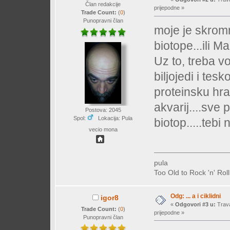
Član redakcije
prijepodne »
Trade Count:
(
0
)
Punopravni član
moje je skrom
biotope...ili 
Uz to, treba v
biljojedi i tesk
proteinsku hran
akvarij....sve 
Postova: 2045
Spol:
Lokacija: Pula
biotop.....tebi n
vecio mona
pula
Too Old to Rock 'n' Rol
Odg: ... a i ciklidni
igor8
«
Odgovori #3 u:
Trava
Trade Count:
(
0
)
prijepodne »
Punopravni član