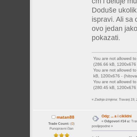
cm i deluje m
Doduše ukolik
ispravi. Ali s
ovo jedan jak
pokazati.
You are not allowed t
(286.66 kB, 1200x676 -
You are not allowed t
kB, 1200x676 - (hitova
You are not allowed t
(280.45 kB, 1200x676 -
«
Zadnja izmjena: Travanj 19, 
Odg: ... a i ciklidni
matan88
«
Odgovori #14 u:
Trav
Trade Count:
(
0
)
poslijepodne »
Punopravni član