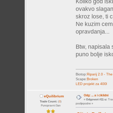
Koliko god isku
ovakvo slaganj
skroz lose, ti 
Ne kuzim cemu
opravdanja...
Btw, napisala 
puno bolje iskor
Biotop:
Riparij 2.0 - The
Scape:
Broken
LED projekt za 400l
Odg: ... a i ciklidni
eQuilibrium
«
Odgovori #11 u:
Trav
Trade Count:
(
0
)
poslijepodne »
Punopravni član