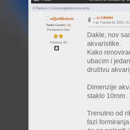
0 Članova i 1 Gost pregledava ovu temu.
... a i ciklidni
eQuilibrium
«
u:
Travanj 16, 2015, 15:
Trade Count:
(
0
)
Punopravni član
Dakle, nov sam
akvaristike.
Postova: 85
Kako renoviram
ubacim i jedan
društvu akvarij
Dimenzije akv
staklo 10mm .
Trenutno od ri
fazi formiranj