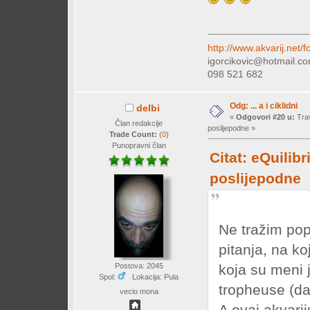
http://www.akvarij.net
igorcikovic@hotmail.c
098 521 682
Odg: ... a i ciklidni
delbi
«
Odgovori #20 u:
Trav
Član redakcije
poslijepodne »
Trade Count:
(
0
)
Punopravni član
Citat: eQuilib
poslijepodne
Ne tražim po
pitanja, na k
koja su meni 
Postova: 2045
Spol:
Lokacija: Pula
tropheuse (d
vecio mona
A ovaj akvari