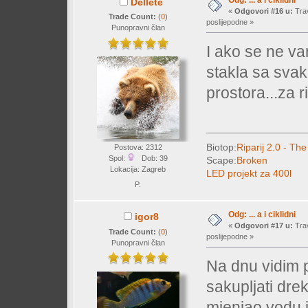
Dellete
«
Odgovori #16 u:
Trav
Trade Count:
(
0
)
poslijepodne »
Punopravni član
I ako se ne v
stakla sa svak
prostora...za
Biotop:
Riparij 2.0 - The
Postova: 2312
Spol:
Dob: 39
Scape:
Broken
Lokacija: Zagreb
LED projekt za 400l
P.
Odg: ... a i ciklidni
igor8
«
Odgovori #17 u:
Trav
Trade Count:
(
0
)
poslijepodne »
Punopravni član
Na dnu vidim 
sakupljati drek
mjenjao vodu i