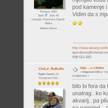
pod kamenje i
Postova: 2082
Vidim da s mp
Spol:
Dob: 40
Lokacija: Koprivnica-Zagreb-
Rijeka
Malawi mbuna
http://www.akvarij.net
igorcikovic@hotmail.c
098 521 682
Odg: ... a i ciklidni
ChILd_ReBoRn
«
Odgovori #18 u:
Trav
Trade Count:
(
0
)
poslijepodne »
Punopravni član
bilo bi fora da
unatrag.. ko ka
akvarij.. pa pliv
pa naprijed... p