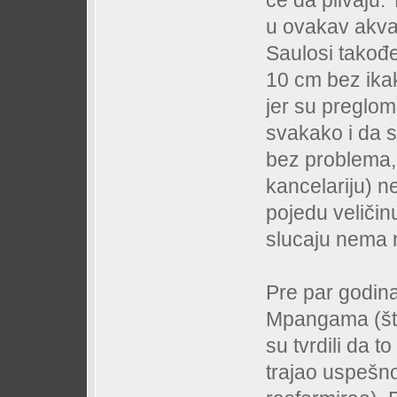
ce da plivaju
u ovakav akva
Saulosi takođ
10 cm bez ik
jer su preglom
svakako i da 
bez problema, 
kancelariju) ne
pojedu veličin
slucaju nema 
Pre par godina
Mpangama (što 
su tvrdili da 
trajao uspešn