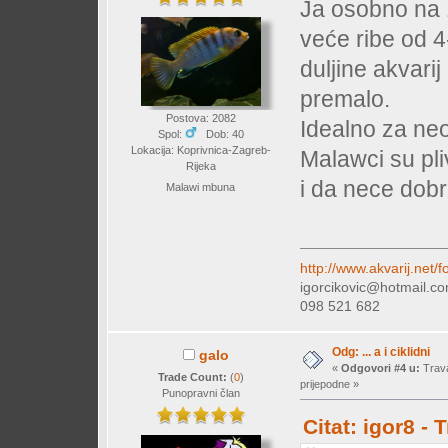
Ja osobno na 1
veće ribe od 4
duljine akvarij
premalo.
Postova: 2082
Idealno za neo
Spol:
Dob: 40
Lokacija: Koprivnica-Zagreb-
Malawci su pli
Rijeka
i da nece dobro
Malawi mbuna
http://www.akvarij.net
igorcikovic@hotmail.c
098 521 682
Odg: ... a i ciklidni
galo
«
Odgovori #4 u:
Trava
Trade Count:
(
0
)
prijepodne »
Punopravni član
Citat: igor8 -