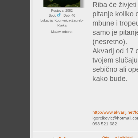
Riba će živjeti
Postova: 2082
pitanje koliko 
Spol:
Dob: 40
Lokacija: Koprivnica-Zagreb-
mbune i tropeus
Rijeka
samo je pitanje
Malawi mbuna
(nesretno).
Akvarij od 17 
tvojem slučaj
sebično ali op
kako bude.
http://www.akvarij.net
igorcikovic@hotmail.c
098 521 682
Odg: ... a i ciklidni