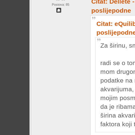
Citat: Dellete 
Postova: 85
poslijepodne
Citat: eQuili
poslijepodn
Za širinu, s
radi se o t
mom drugom
podatke na 
akvarijuma, 
mojim posm
da je ribam
širina akva
faktora koji