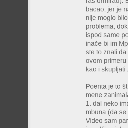
rasformirao). 
bacao, jer je
nije moglo bil
problema, dok 
ispod same pov
inače bi im Mp
ste to znali d
ovom primeru sa
kao i skupljati
Poenta je to š
mene zanimala,
1. dal neko im
mbuna (da se 
Video sam par 