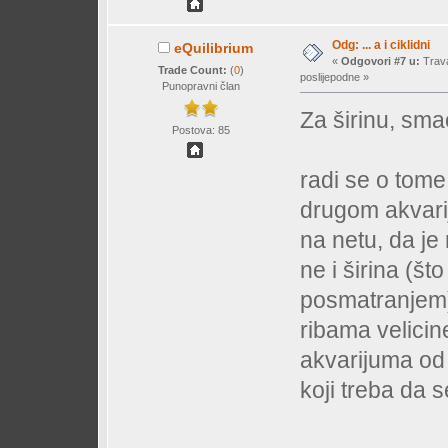
Odg: ... a i ciklidni
eQuilibrium
«
Odgovori #7 u:
Trava
Trade Count:
(
0
)
poslijepodne »
Punopravni član
Za širinu, sma
Postova: 85
radi se o tom
drugom akvari
na netu, da je
ne i širina (š
posmatranjem)
ribama velicin
akvarijuma od 
koji treba da 