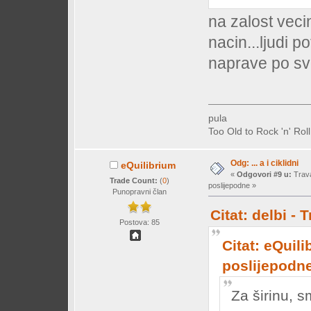
na zalost veci
nacin...ljudi p
naprave po svo
pula
Too Old to Rock 'n' Rol
Odg: ... a i ciklidni
eQuilibrium
«
Odgovori #9 u:
Trava
Trade Count:
(
0
)
poslijepodne »
Punopravni član
Citat: delbi -
Postova: 85
Citat: eQuili
poslijepodn
Za širinu, s