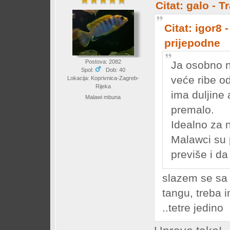
Citat: galo - 
Citat: igor8 
prijepodne
Postova: 2082
Ja osobno n
Spol:
Dob: 40
veće ribe o
Lokacija: Koprivnica-Zagreb-
Rijeka
ima duljine 
Malawi mbuna
premalo.
Idealno za n
Malawci su p
previše i da
slazem se sa 
tangu, treba 
..tetre jedino