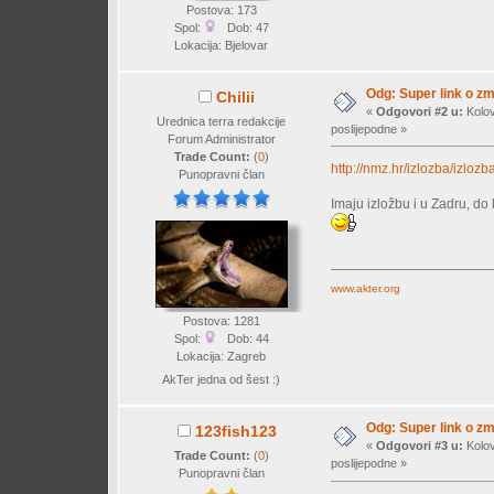
Postova: 173
Spol:
Dob: 47
Lokacija: Bjelovar
Odg: Super link o zm
Chilii
«
Odgovori #2 u:
Kolov
Urednica terra redakcije
poslijepodne »
Forum Administrator
Trade Count:
(
0
)
http://nmz.hr/izlozba/izlo
Punopravni član
Imaju izložbu i u Zadru, do
www.akter.org
Postova: 1281
Spol:
Dob: 44
Lokacija: Zagreb
AkTer jedna od šest :)
Odg: Super link o zm
123fish123
«
Odgovori #3 u:
Kolov
Trade Count:
(
0
)
poslijepodne »
Punopravni član