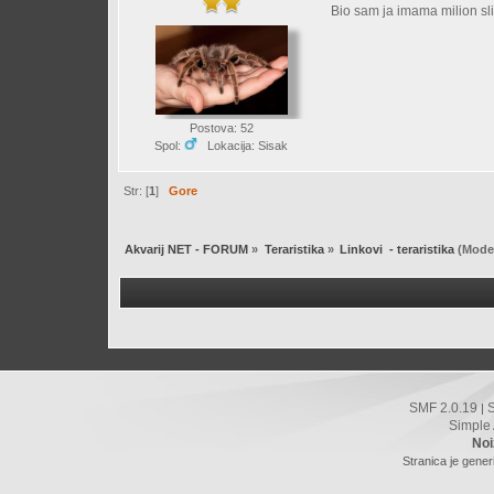
Bio sam ja imama milion sl
Postova: 52
Spol:
Lokacija: Sisak
Str: [
1
]
Gore
Akvarij NET - FORUM
»
Teraristika
»
Linkovi  - teraristika
(Moder
SMF 2.0.19
|
Simple
Noi
Stranica je gener