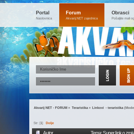
Portal
Forum
Obrasci
Naslovnica
Akvarij.NET zajednica
Pošaljite mali o
Akvarij NET - FORUM
»
Teraristika
»
Linkovi  - teraristika
(Moder
Str: [
1
]
Dolje
Autor
Tema: Super link o zmi