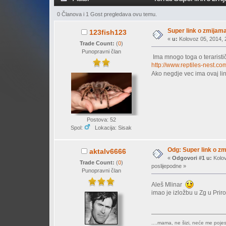
0 Članova i 1 Gost pregledava ovu temu.
Super link o zmijama
123fish123
«
u:
Kolovoz 05, 2014, 2
Trade Count:
(
0
)
Punopravni član
Ima mnogo toga o teraristič
http://www.reptiles-nest.co
Ako negdje vec ima ovaj li
Postova: 52
Spol:
Lokacija: Sisak
Odg: Super link o zm
aktalv6666
«
Odgovori #1 u:
Kolov
Trade Count:
(
0
)
poslijepodne »
Punopravni član
Aleš Mlinar
imao je izložbu u Zg u Pr
....mama, ne šizi, neće me pojest