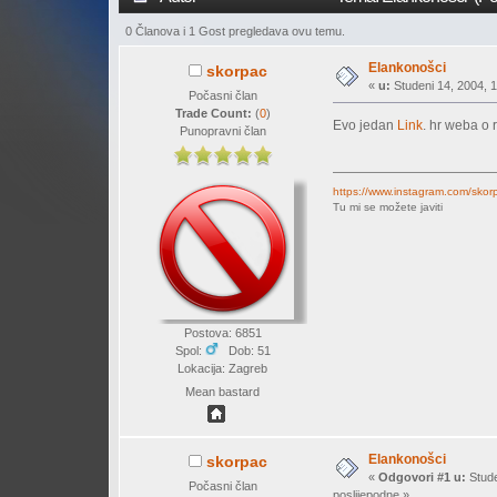
0 Članova i 1 Gost pregledava ovu temu.
Elankonošci
skorpac
«
u:
Studeni 14, 2004, 1
Počasni član
Trade Count:
(
0
)
Evo jedan
Link
. hr weba o 
Punopravni član
https://www.instagram.com/skor
Tu mi se možete javiti
Postova: 6851
Spol:
Dob: 51
Lokacija: Zagreb
Mean bastard
Elankonošci
skorpac
«
Odgovori #1 u:
Stude
Počasni član
poslijepodne »