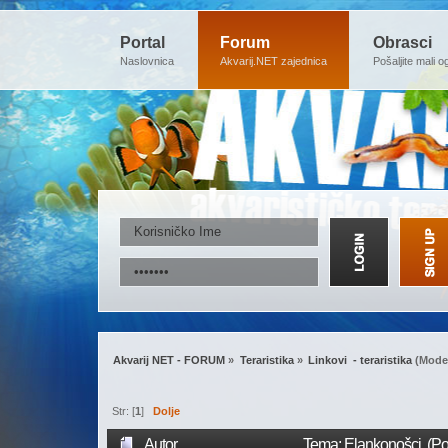
Portal
Forum
Obrasci
Naslovnica
Akvarij.NET zajednica
Pošaljite mali o
Akvarij NET - FORUM
»
Teraristika
»
Linkovi  - teraristika
(Moder
Str: [
1
]
Dolje
Autor
Tema: Elankonošci (Po