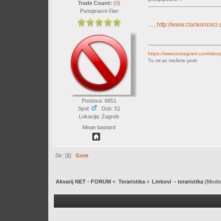
Trade Count:
(
0
)
Punopravni član
......
http://www.clankonosci.
https://www.instagram.com/skor
Tu mi se možete javiti
Postova: 6851
Spol:
Dob: 51
Lokacija: Zagreb
Mean bastard
Str: [
1
]
Gore
Akvarij NET - FORUM
»
Teraristika
»
Linkovi  - teraristika
(Moder