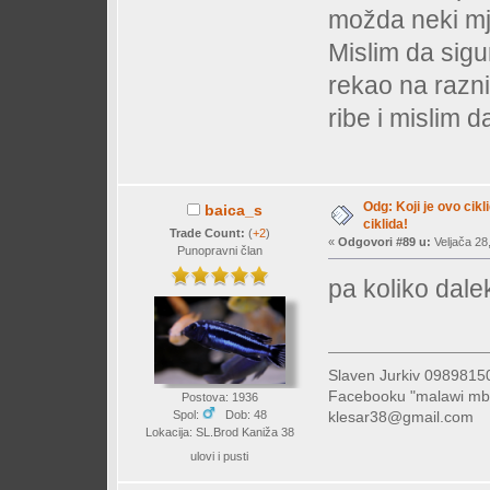
možda neki mj
Mislim da sigu
rekao na razn
ribe i mislim d
Odg: Koji je ovo cikl
baica_s
ciklida!
Trade Count:
(
+2
)
«
Odgovori #89 u:
Veljača 28
Punopravni član
pa koliko daleku 
Slaven Jurkiv 09898
Facebooku "malawi mb
Postova: 1936
klesar38@gmail.com
Spol:
Dob: 48
Lokacija: SL.Brod Kaniža 38
ulovi i pusti