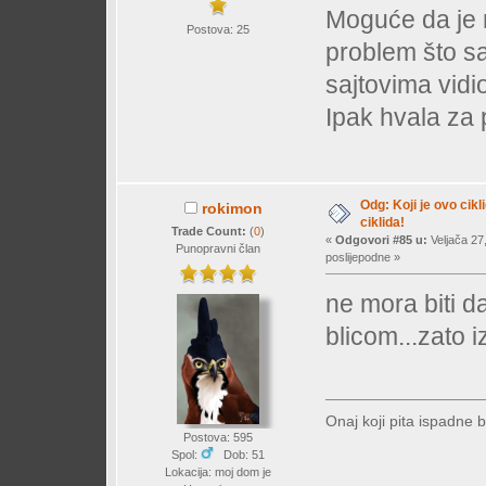
Moguće da je ri
Postova: 25
problem što sa
sajtovima vid
Ipak hvala za
Odg: Koji je ovo cikl
rokimon
ciklida!
Trade Count:
(
0
)
«
Odgovori #85 u:
Veljača 27
Punopravni član
poslijepodne »
ne mora biti da 
blicom...zato i
Onaj koji pita ispadne b
Postova: 595
Spol:
Dob: 51
Lokacija: moj dom je