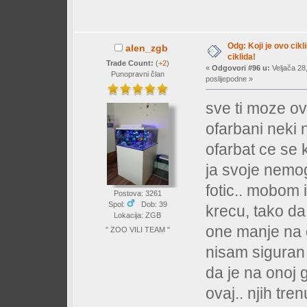
Odg: Koji je ovo cikl
alen_zgb
ciklida!
Trade Count:
(
+2
)
«
Odgovori #96 u:
Veljača 28
Punopravni član
poslijepodne »
sve ti moze ovis
ofarbani neki 
ofarbat ce se 
ja svoje nemog
fotic.. mobom 
Postova: 3261
Spol:
Dob: 39
krecu, tako d
Lokacija: ZGB
one manje na d
" ZOO VILI TEAM "
nisam siguran 
da je na onoj 
ovaj.. njih tr