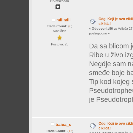
Hrvatskaaaa
Odg: Koji je ovo cikl
milimili
ciklida!
Trade Count:
(
0
)
«
Odgovori #86 u:
Veljača 27
Novi član
poslijepodne »
Da sa blicom je
Postova: 25
Ribe u živo iz
Negdje sam na
smeđe boje ba
Tip kod kojeg
Pseudotropheu
je Pseudotroph
Odg: Koji je ovo cikl
baica_s
ciklida!
Trade Count:
(
+2
)