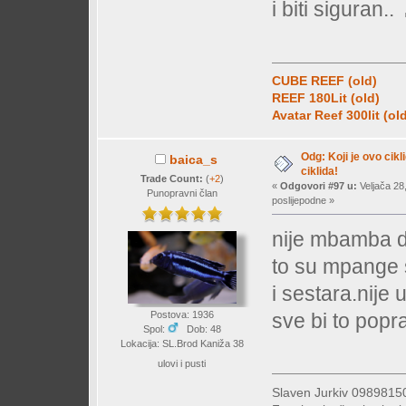
i biti siguran..
CUBE REEF (old)
REEF 180Lit (old)
Avatar Reef 300lit (ol
Odg: Koji je ovo cikl
baica_s
ciklida!
Trade Count:
(
+2
)
«
Odgovori #97 u:
Veljača 28
Punopravni član
poslijepodne »
nije mbamba d
to su mpange 
i sestara.nije
sve bi to pop
Postova: 1936
Spol:
Dob: 48
Lokacija: SL.Brod Kaniža 38
ulovi i pusti
Slaven Jurkiv 09898