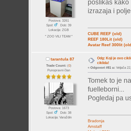
poslikas kako 
izrazaja i polje
Postova: 3261
Spol:
Dob: 39
Lokacija: ZGB
CUBE REEF (old)
" ZOO VILI TEAM "
REEF 180Lit (old)
Avatar Reef 300lit (ol
Odg: Koji je ovo cikl
tarantula 87
ciklida!
Trade Count:
(
0
)
«
Odgovori #81 u:
Veljača 22
Punopravni član
Tomek to je na
fuelleborni...
Pogledaj pa u
Postova: 1673
Spol:
Dob: 38
Lokacija: Varaždin
Bradonja
Amstaff