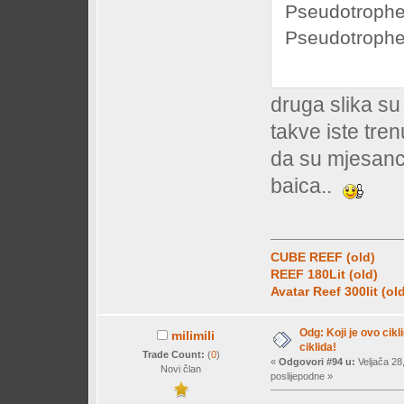
Pseudotropheu
Pseudotrophe
druga slika su
takve iste tre
da su mjesanci.
baica..
CUBE REEF (old)
REEF 180Lit (old)
Avatar Reef 300lit (ol
Odg: Koji je ovo cikl
milimili
ciklida!
Trade Count:
(
0
)
«
Odgovori #94 u:
Veljača 28
Novi član
poslijepodne »