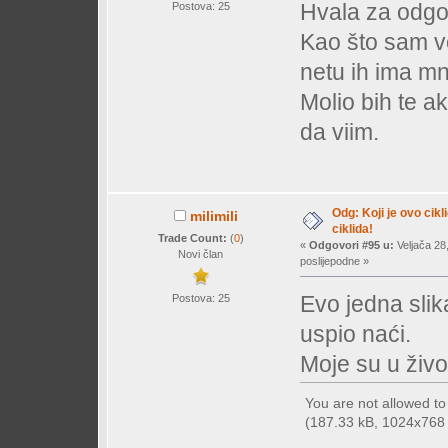
Hvala za odgo
Postova: 25
Kao što sam v
netu ih ima mn
Molio bih te ak
da viim.
Odg: Koji je ovo cikl
milimili
ciklida!
Trade Count:
(
0
)
«
Odgovori #95 u:
Veljača 28
Novi član
poslijepodne »
Evo jedna sli
Postova: 25
uspio naći.
Moje su u živo 
You are not allowed t
(187.33 kB, 1024x768 -