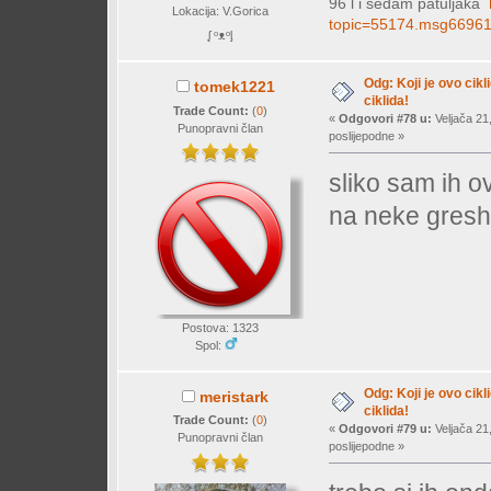
96 l i sedam patuljaka
Lokacija: V.Gorica
topic=55174.msg6696
ᶘ ᵒᴥᵒᶅ
Odg: Koji je ovo cikl
tomek1221
ciklida!
Trade Count:
(
0
)
«
Odgovori #78 u:
Veljača 21
Punopravni član
poslijepodne »
sliko sam ih o
na neke gresh
Postova: 1323
Spol:
Odg: Koji je ovo cikl
meristark
ciklida!
Trade Count:
(
0
)
«
Odgovori #79 u:
Veljača 21
Punopravni član
poslijepodne »