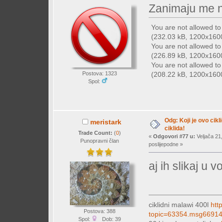
Zanimaju me n
You are not allowed t
(232.03 kB, 1200x1600 
You are not allowed t
(226.89 kB, 1200x1600 
You are not allowed t
(208.22 kB, 1200x1600 
Postova: 1323
Spol:
Odg: Koji je ovo cikl
meristark
ciklida!
Trade Count:
(
0
)
«
Odgovori #77 u:
Veljača 21
Punopravni član
poslijepodne »
aj ih slikaj u v
ciklidni malawi 400l
htt
Postova: 388
topic=63354.msg6691
Spol:
Dob: 39