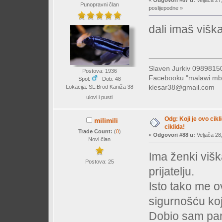
«
Odgovori #87 u:
Veljača 27
Punopravni član
poslijepodne »
dali imaš viška
Slaven Jurkiv 09898
Postova: 1936
Facebooku "malawi mb
Spol:
Dob: 48
klesar38@gmail.com
Lokacija: SL.Brod Kaniža 38
ulovi i pusti
Odg: Koji je ovo cikl
milimili
ciklida!
Trade Count:
(
0
)
«
Odgovori #88 u:
Veljača 28
Novi član
Ima ženki višk
Postova: 25
prijatelju.
Isto tako me o
sigurnošću koj
Dobio sam par