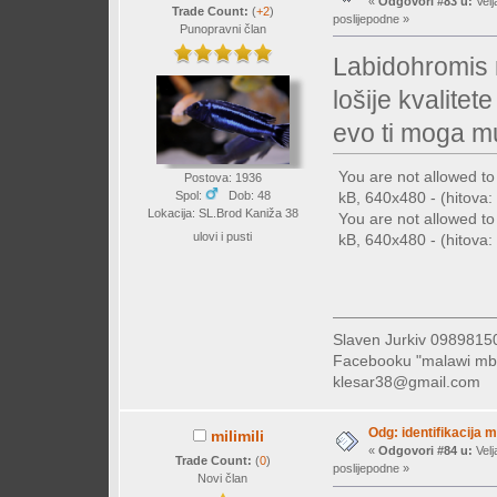
«
Odgovori #83 u:
Velj
Trade Count:
(
+2
)
poslijepodne »
Punopravni član
Labidohromis
lošije kvalitete
evo ti moga m
You are not allowed t
Postova: 1936
kB, 640x480 - (hitova: 
Spol:
Dob: 48
Lokacija: SL.Brod Kaniža 38
You are not allowed t
ulovi i pusti
kB, 640x480 - (hitova: 
Slaven Jurkiv 09898
Facebooku "malawi mb
klesar38@gmail.com
Odg: identifikacija 
milimili
«
Odgovori #84 u:
Velj
Trade Count:
(
0
)
poslijepodne »
Novi član