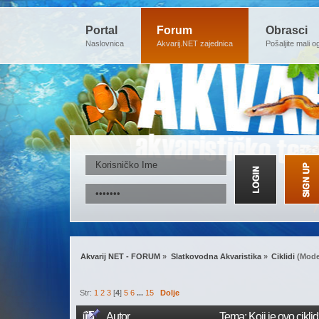
Portal
Forum
Obrasci
Naslovnica
Akvarij.NET zajednica
Pošaljite mali o
Akvarij NET - FORUM
»
Slatkovodna Akvaristika
»
Ciklidi
(Mode
Str:
1
2
3
[
4
]
5
6
...
15
Dolje
Autor
Tema: Koji je ovo cikli