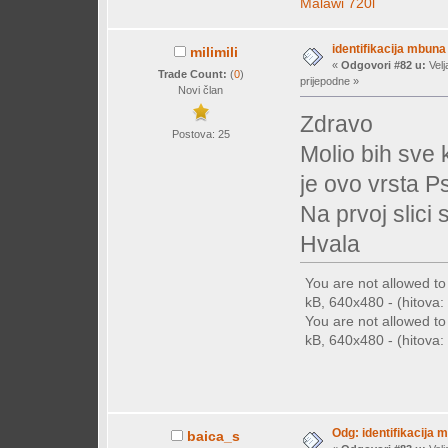
Malawi 720l
identifikacija mbuna
milimili
«
Odgovori #82 u:
Velj
Trade Count:
(
0
)
prijepodne »
Novi član
Zdravo
Postova: 25
Molio bih sve 
je ovo vrsta 
Na prvoj slici 
Hvala
You are not allowed t
kB, 640x480 - (hitova: 
You are not allowed t
kB, 640x480 - (hitova: 
Odg: identifikacija 
baica_s