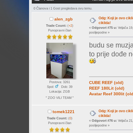
0 Članova i 1 Gost pregledava ovu temu.
Odg: Koji je ovo cikl
alen_zgb
ciklida!
Trade Count:
(
+2
)
«
Odgovori #75 u:
Veljača 19
Punopravni član
poslijepodne »
budu se muzja
to prije dođe n
Postova: 3261
CUBE REEF (old)
Spol:
Dob: 39
REEF 180Lit (old)
Lokacija: ZGB
Avatar Reef 300lit (ol
" ZOO VILI TEAM "
Odg: Koji je ovo cikl
tomek1221
ciklida!
Trade Count:
(
0
)
«
Odgovori #76 u:
Veljača 21
Punopravni član
poslijepodne »