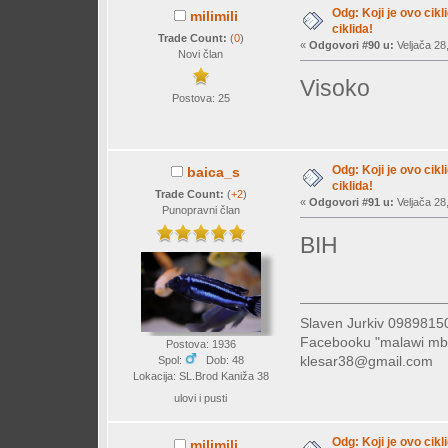
Odg: Koji je ovo cikl
milimili
ciklida!
Trade Count:
(
0
)
«
Odgovori #90 u:
Veljača 28
Novi član
Visoko
Postova: 25
Odg: Koji je ovo cikl
baica_s
ciklida!
Trade Count:
(
+2
)
«
Odgovori #91 u:
Veljača 28
Punopravni član
BIH
Slaven Jurkiv 09898
Facebooku "malawi mb
Postova: 1936
klesar38@gmail.com
Spol:
Dob: 48
Lokacija: SL.Brod Kaniža 38
ulovi i pusti
Odg: Koji je ovo cikl
milimili