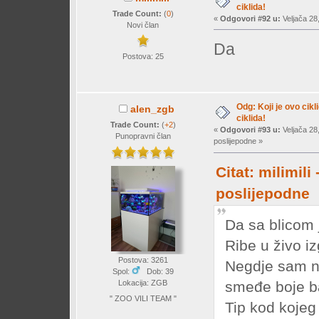
ciklida!
Trade Count:
(
0
)
«
Odgovori #92 u:
Veljača 28
Novi član
Da
Postova: 25
Odg: Koji je ovo cikl
alen_zgb
ciklida!
Trade Count:
(
+2
)
«
Odgovori #93 u:
Veljača 28
Punopravni član
poslijepodne »
Citat: milimili
poslijepodne
Da sa blicom j
Ribe u živo i
Postova: 3261
Negdje sam n
Spol:
Dob: 39
smeđe boje b
Lokacija: ZGB
" ZOO VILI TEAM "
Tip kod kojeg