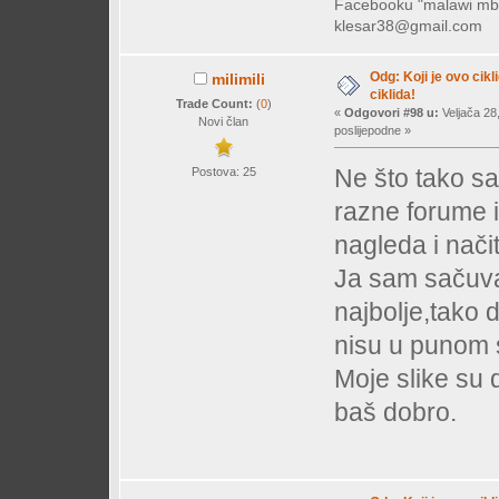
Facebooku "malawi mb
klesar38@gmail.com
Odg: Koji je ovo cikl
milimili
ciklida!
Trade Count:
(
0
)
«
Odgovori #98 u:
Veljača 28
Novi član
poslijepodne »
Ne što tako sa
Postova: 25
razne forume 
nagleda i nači
Ja sam sačuvao
najbolje,tako d
nisu u punom s
Moje slike su d
baš dobro.