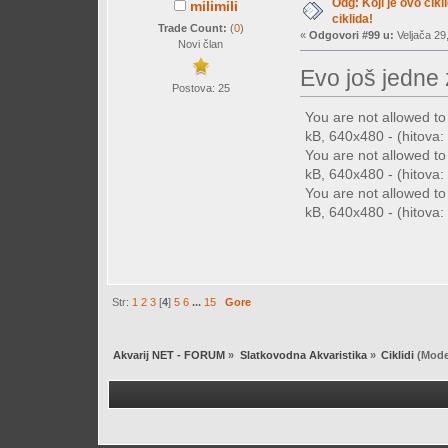
Odg: Koji je ovo cikl
milimili
ciklida!
Trade Count:
(
0
)
«
Odgovori #99 u:
Veljača 29
Novi član
Evo još jedne
Postova: 25
You are not allowed t
kB, 640x480 - (hitova: 
You are not allowed t
kB, 640x480 - (hitova: 
You are not allowed t
kB, 640x480 - (hitova: 
Str:
1
2
3
[
4
]
5
6
...
15
Gore
Akvarij NET - FORUM
»
Slatkovodna Akvaristika
»
Ciklidi
(Mode