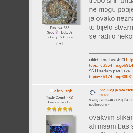
trebo si ih onda
ne mogu pobje
ja ovako nezna
to bijelo stvar
Postova: 388
Spol:
Dob: 39
se radi o neko
Lokacija: V.Gorica
ᶘ ᵒᴥᵒᶅ
ciklidni malawi 400l
htt
topic=63354.msg6691
96 l i sedam patuljaka
topic=55174.msg6696
Odg: Koji je ovo cikl
alen_zgb
ciklida!
Trade Count:
(
+2
)
«
Odgovori #80 u:
Veljača 21
Punopravni član
poslijepodne »
ovakvim slikan
ali nisam bas s