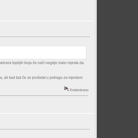
r pelcera toplijih boja če nači negdje malo mjesta da
ra, ali kad tad če se prošetat u potragu za mjestom
Evidentirano