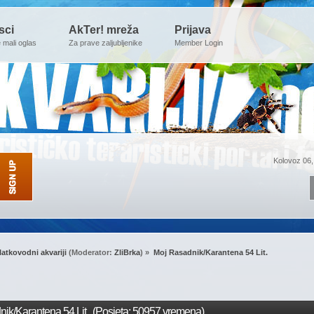
sci
AkTer! mreža
Prijava
e mali oglas
Za prave zaljubljenike
Member Login
Kolovoz 06,
latkovodni akvariji
(Moderator:
ZliBrka
) »
Moj Rasadnik/Karantena 54 Lit.
ik/Karantena 54 Lit. (Posjeta: 50957 vremena)