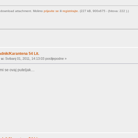
o download attachment. Molimo
prijavite se
ili
registrirajte
. (227 kB, 900x675 - (hitova: 222 ).)
dnik/Karantena 54 Lit.
 u:
Svibanj 01, 2011, 14:13:03 poslijepodne »
mi se ovaj puteljak....