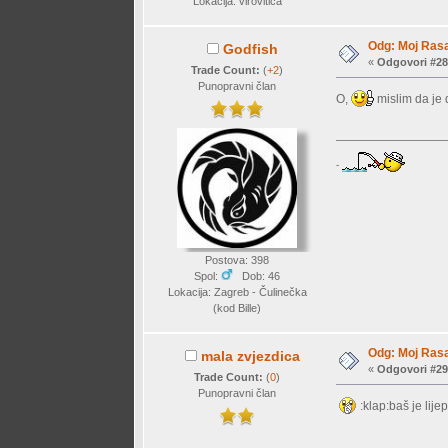
Lokacija: virovitica
Odg: Moj Rasa
Godfish
«
Odgovori #28
Trade Count:
(
+2
)
Punopravni član
O,
mislim da je 
-
Postova: 398
Spol:
Dob: 46
Lokacija: Zagreb - Čulinečka
(kod Bille)
Odg: Moj Rasa
mala zvjezdica
«
Odgovori #29
Trade Count:
(
0
)
Punopravni član
:klap:baš je lij