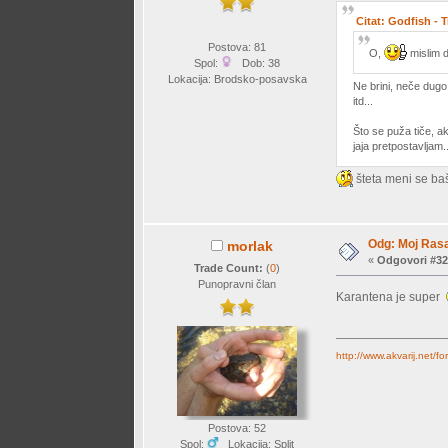
Citat: Godfish - T
Postova: 81
O,
mislim d
Spol:
Dob: 38
Lokacija: Brodsko-posavska
Ne brini, neče dugo
itd...
Što se puža tiče, a
jaja pretpostavljam.
šteta meni se ba
Odg: Moj Rasa
morlak
«
Odgovori #32
Trade Count:
(
0
)
Punopravni član
Karantena je super
http://www.akvarij.ne
Postova: 52
Spol:
Lokacija: Split