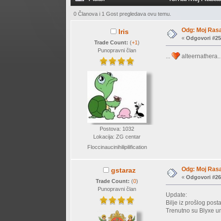
0 Članova i 1 Gost pregledava ovu temu.
Odg: Moj Rasa
Iris
«
Odgovori #25
Trade Count:
(
+1
)
Punopravni član
...
alteernathera.
Postova: 1032
Lokacija: ZG centar
Floccinaucinihilipilification
Odg: Moj Rasa
gstaraz
«
Odgovori #26
Trade Count:
(
0
)
Punopravni član
Update:
Bilje iz prošlog post
Trenutno su Blyxe unut