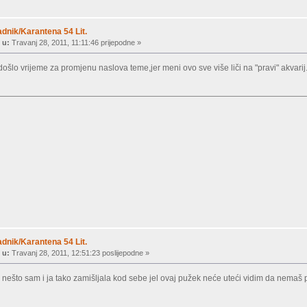
dnik/Karantena 54 Lit.
 u:
Travanj 28, 2011, 11:11:46 prijepodne »
došlo vrijeme za promjenu naslova teme,jer meni ovo sve više liči na "pravi" akvarij
dnik/Karantena 54 Lit.
 u:
Travanj 28, 2011, 12:51:23 poslijepodne »
ep nešto sam i ja tako zamišljala kod sebe jel ovaj pužek neće uteći vidim da nemaš