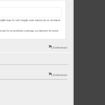
toplijih boja če nači negdje malo mjesta da se ukorijene
ad tad če se prošetat u potragu za mjestom di snesti
Evidentirano
Evidentirano