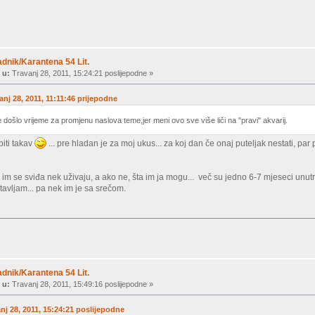
dnik/Karantena 54 Lit.
 u:
Travanj 28, 2011, 15:24:21 poslijepodne »
anj 28, 2011, 11:11:46 prijepodne
 došlo vrijeme za promjenu naslova teme,jer meni ovo sve više liči na "pravi" akvarij.
biti takav
... pre hladan je za moj ukus... za koj dan če onaj puteljak nestati, pa
o im se sviđa nek uživaju, a ako ne, šta im ja mogu... več su jedno 6-7 mjeseci unut
stavljam... pa nek im je sa srečom.
dnik/Karantena 54 Lit.
 u:
Travanj 28, 2011, 15:49:16 poslijepodne »
anj 28, 2011, 15:24:21 poslijepodne