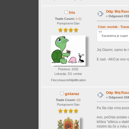
Odg: Moj Rasa
Iris
«
Odgovori #33
Trade Count:
(
+1
)
Punopravni član
Citat: morlak - Trava
Karantena je supe
Joj Gianni, samo te 
E sad - AKO je ovo r
Postova: 1032
Lokacija: ZG centar
Floccinaucinihilipilification
Odg: Moj Rasa
gstaraz
«
Odgovori #34
Trade Count:
(
0
)
Punopravni član
Pa šta nije crna po
evo, počinje polako 
klišea "slikica u staklu
mislim da če u roku od