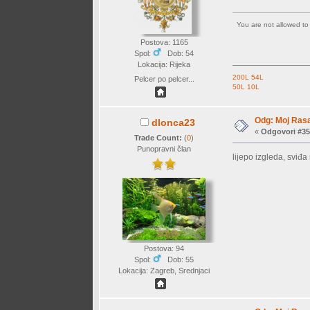
You are not allowed t
Postova: 1165
Spol:
Dob: 54
Lokacija: Rijeka
200L
54L
Pelcer po pelcer...
50L
10L
Odg: Moj Rasa
dlonca23
«
Odgovori #35
Trade Count:
(
0
)
Punopravni član
lijepo izgleda, sviđa 
Postova: 94
Spol:
Dob: 55
Lokacija: Zagreb, Srednjaci