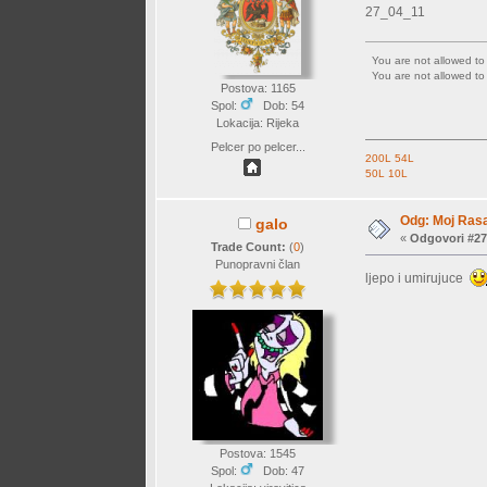
27_04_11
You are not allowed t
You are not allowed t
Postova: 1165
Spol:
Dob: 54
Lokacija: Rijeka
Pelcer po pelcer...
200L
54L
50L
10L
Odg: Moj Rasa
galo
«
Odgovori #27
Trade Count:
(
0
)
Punopravni član
ljepo i umirujuce
Postova: 1545
Spol:
Dob: 47