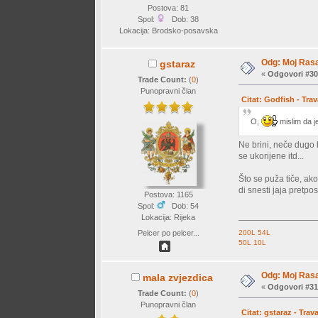
Postova: 81
Spol:
Dob: 38
Lokacija: Brodsko-posavska
Odg: Moj Rasa
gstaraz
«
Odgovori #30
Trade Count:
(
0
)
Punopravni član
Citat: Godfish - Trav
O,
mislim da je
Ne brini, neče dugo 
se ukorijene itd...
Što se puža tiče, ak
di snesti jaja pretpo
Postova: 1165
Spol:
Dob: 54
Lokacija: Rijeka
Pelcer po pelcer...
200L
54L
50L
10L
Odg: Moj Rasa
mala zvjezdica
«
Odgovori #31
Trade Count:
(
0
)
Punopravni član
Citat: gstaraz - Trav