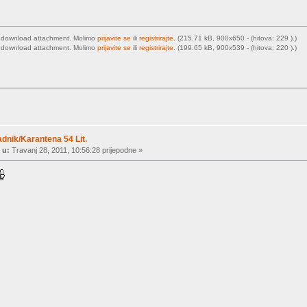
o download attachment. Molimo
prijavite se
ili
registrirajte
. (215.71 kB, 900x650 - (hitova: 229 ).)
o download attachment. Molimo
prijavite se
ili
registrirajte
. (199.65 kB, 900x539 - (hitova: 220 ).)
dnik/Karantena 54 Lit.
 u:
Travanj 28, 2011, 10:56:28 prijepodne »