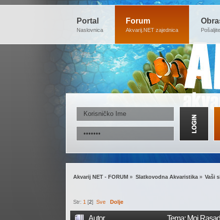
Portal
Forum
Obra
Naslovnica
Akvarij.NET zajednica
Pošaljit
Akvarij NET - FORUM
»
Slatkovodna Akvaristika
»
Vaši s
Str:
1
[
2
]
Sve
Dolje
Autor
Tema: Moj Rasadn