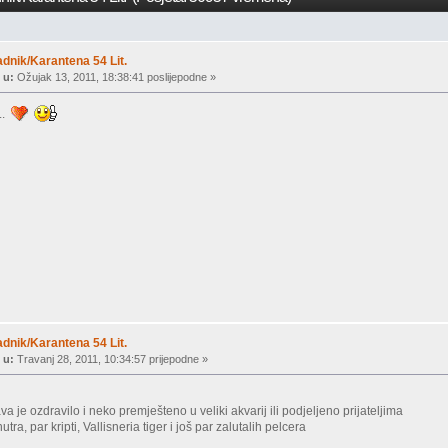
dnik/Karantena 54 Lit.
 u:
Ožujak 13, 2011, 18:38:41 poslijepodne »
...
dnik/Karantena 54 Lit.
 u:
Travanj 28, 2011, 10:34:57 prijepodne »
ava je ozdravilo i neko premješteno u veliki akvarij ili podjeljeno prijateljima
ra, par kripti, Vallisneria tiger i još par zalutalih pelcera