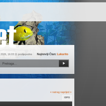
Najnoviji Član:
Lukarito
 2026, 16:03:11 poslijepodne
« natrag
naprijed »
ISPIS