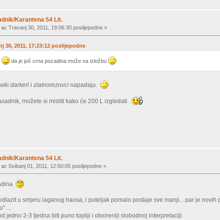
dnik/Karantena 54 Lit.
 u:
Travanj 30, 2011, 19:06:30 poslijepodne »
nj 30, 2011, 17:23:12 poslijepodne
r
da je još crna pozadina može na izložbu
neki
darkeri
i
zlatnorezovci
napadaju.
asadnik, možete si misliti kako će 200 L izgledati.
dnik/Karantena 54 Lit.
 u:
Svibanj 01, 2011, 12:50:05 poslijepodne »
zadina
odlazit u smjeru laganog haosa, i puteljak pomalo postaje sve manji... par je novih 
" ...
 jedno 2-3 tjedna biti puno topliji i otvoreniji slobodnoj interpretaciji.