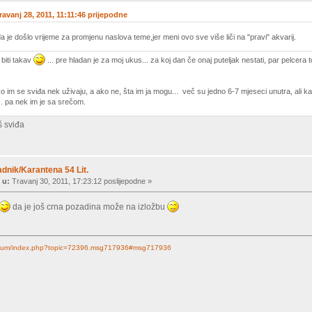
ravanj 28, 2011, 11:11:46 prijepodne
a je došlo vrijeme za promjenu naslova teme,jer meni ovo sve više liči na "pravi" akvarij.
 biti takav
... pre hladan je za moj ukus... za koj dan če onaj puteljak nestati, par pelcera 
ko im se sviđa nek uživaju, a ako ne, šta im ja mogu... več su jedno 6-7 mjeseci unutra, ali k
.. pa nek im je sa srečom.
š sviđa
dnik/Karantena 54 Lit.
 u:
Travanj 30, 2011, 17:23:12 poslijepodne »
da je još crna pozadina može na izložbu
t/forum/index.php?topic=72396.msg717936#msg717936