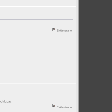
.
Evidentirano
 poklopac
Evidentirano