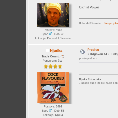
Cichlid Power
Dobrodol/Sesvete
Tanganyik
Postova: 4966
Spol:
Dob: 48
Lokacija: Dobrodol, Sesvete
Predlog
Njuška
«
Odgovori #4 u:
Listo
Trade Count:
(
0
)
poslijepodne »
Punopravni član
Rijeka / Hrvatska
...nakon duge i teške muke dobi
Postova: 1492
Spol:
Dob: 56
Lokacija: Rijeka