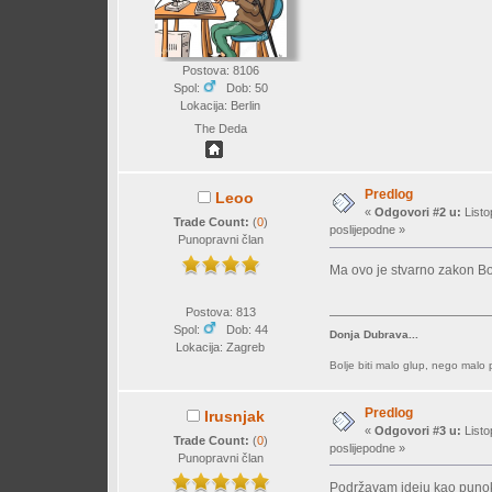
Postova: 8106
Spol:
Dob: 50
Lokacija: Berlin
The Deda
Predlog
Leoo
«
Odgovori #2 u:
Listo
Trade Count:
(
0
)
poslijepodne »
Punopravni član
Ma ovo je stvarno zakon
Bo
Postova: 813
Spol:
Dob: 44
Donja Dubrava...
Lokacija: Zagreb
Bolje biti malo glup, nego malo
Predlog
Irusnjak
«
Odgovori #3 u:
Listo
Trade Count:
(
0
)
poslijepodne »
Punopravni član
Podržavam ideju kao punok