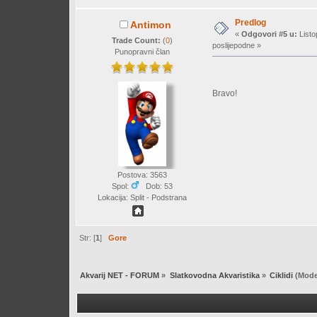
Predlog
Antimon
«
Odgovori #5 u:
Listo
Trade Count:
(
0
)
poslijepodne »
Punopravni član
Bravo!
Postova: 3563
Spol:
Dob: 53
Lokacija: Split - Podstrana
Str: [
1
]
Gore
Akvarij NET - FORUM
»
Slatkovodna Akvaristika
»
Ciklidi
(Mode