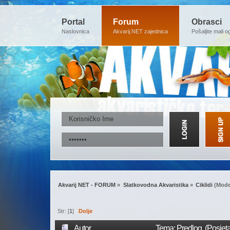
Portal
Forum
Obrasci
Naslovnica
Akvarij.NET zajednica
Pošaljite mali o
Akvarij NET - FORUM
»
Slatkovodna Akvaristika
»
Ciklidi
(Mode
Str: [
1
]
Dolje
Autor
Tema: Predlog (Posjet