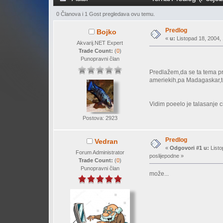
0 Članova i 1 Gost pregledava ovu temu.
Predlog
Bojko
«
u:
Listopad 18, 2004, 
Akvarij.NET Expert
Trade Count:
(
0
)
Punopravni član
Predlažem,da se ta tema pr
ameriekih,pa Madagaskar,te
Vidim poeelo je talasanje c
Postova: 2923
Predlog
Vedran
«
Odgovori #1 u:
Listo
Forum Administrator
poslijepodne »
Trade Count:
(
0
)
Punopravni član
može...