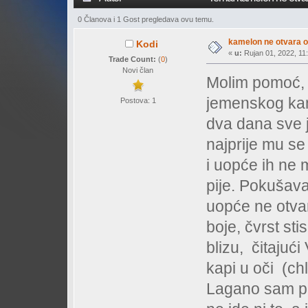
0 Članova i 1 Gost pregledava ovu temu.
kamelon ne otvara o
Kodi
«
u:
Rujan 01, 2022, 11:
Trade Count:
(
0
)
Novi član
Molim pomoć, 
jemenskog kam
Postova: 1
dva dana sve j
najprije mu se
i uopće ih ne m
pije. Pokušava
uopće ne otvar
boje, čvrst sti
blizu, čitajuć
kapi u oči (chl
Lagano sam pro