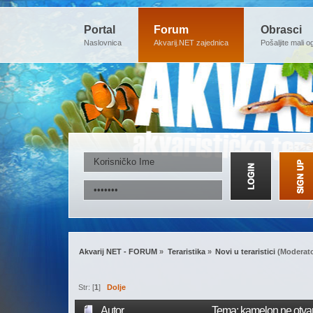
Portal
Forum
Obrasci
Naslovnica
Akvarij.NET zajednica
Pošaljite mali o
Akvarij NET - FORUM
»
Teraristika
»
Novi u teraristici
(Moderato
Str: [
1
]
Dolje
Autor
Tema: kamelon ne otvar