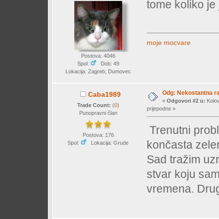
tome koliko je 
moje mocvare
Postova: 4046
Spol:
Dob: 49
Lokacija: Zagreb, Dumovec
Odg: Nekostantna r
Caba1989
«
Odgovori #2 u:
Kolov
Trade Count:
(
0
)
prijepodne »
Punopravni član
Trenutni probl
Postova: 176
končasta zelen
Spol:
Lokacija: Grude
Sad tražim uzr
stvar koju sam
vremena. Drug