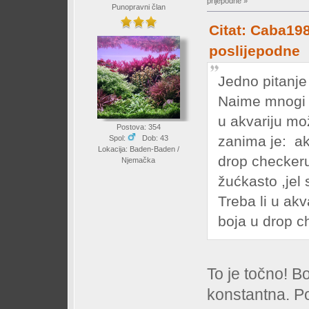
prijepodne »
Punopravni član
Citat: Caba198
poslijepodne
Jedno pitanje
Naime mnogi a
u akvariju mo
Postova: 354
zanima je: ak
Spol:
Dob: 43
Lokacija: Baden-Baden /
drop checkeru
Njemačka
žućkasto ,jel
Treba li u akv
boja u drop c
To je točno! Bo
konstantna. Po