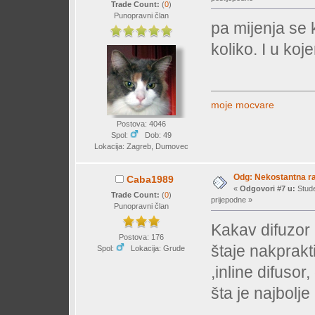
Trade Count:
(
0
)
Punopravni član
pa mijenja se 
koliko. I u ko
moje mocvare
Postova: 4046
Spol:
Dob: 49
Lokacija: Zagreb, Dumovec
Odg: Nekostantna r
Caba1989
«
Odgovori #7 u:
Stude
Trade Count:
(
0
)
prijepodne »
Punopravni član
Kakav difuzor k
Postova: 176
štaje nakprakti
Spol:
Lokacija: Grude
,inline difusor
šta je najbolje