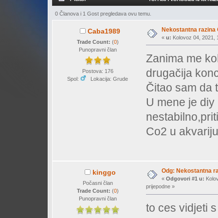
0 Članova i 1 Gost pregledava ovu temu.
Nekostantna razina
Caba1989
«
u:
Kolovoz 04, 2021, 1
Trade Count:
(
0
)
Punopravni član
Zanima me koli
drugačija kon
Postova: 176
Spol:
Lokacija: Grude
Čitao sam da t
U mene je diy 
nestabilno,pri
Co2 u akvariju
Odg: Nekostantna r
kinggo
«
Odgovori #1 u:
Kolov
Počasni član
prijepodne »
Trade Count:
(
0
)
Punopravni član
to ces vidjeti