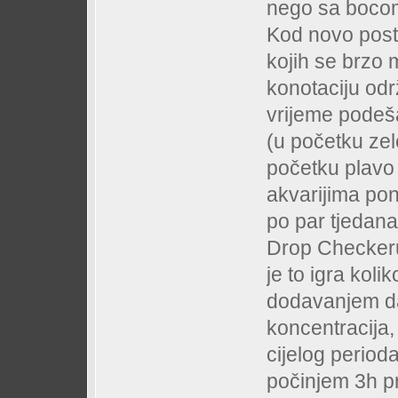
nego sa boco
Kod novo posta
kojih se brzo 
konotaciju odr
vrijeme podeša
(u početku zel
početku plavo 
akvarijima po
po par tjedana
Drop Checkeru
je to igra koli
dodavanjem da 
koncentracija,
cijelog period
počinjem 3h pr