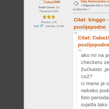
Odg: Nekostantna r
Caba1989
«
Odgovori #11 u:
Svib
Trade Count:
(
0
)
poslijepodne »
Punopravni član
Citat: kinggo 
Postova: 176
poslijepodne
Spol:
Lokacija: Grude
Citat: Caba1
poslijepodn
ako mi na p
checkeru ze
žućkasto ,j
co2?
U mene je s
nekako pode
foto period
svjetla tak