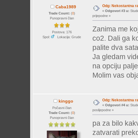
Odg: Nekostantna r
Caba1989
«
Odgovori #3 u:
Stude
Trade Count:
(
0
)
prijepodne »
Punopravni član
Zanima me koj
Postova: 176
co2. Dali ga k
Spol:
Lokacija: Grude
palite dva sata
Ja gledam vide
na opciju palje
Molim vas obj
Odg: Nekostantna r
kinggo
«
Odgovori #4 u:
Stude
Počasni član
poslijepodne »
Trade Count:
(
0
)
Punopravni član
pa za bilo kak
zatvarati preko