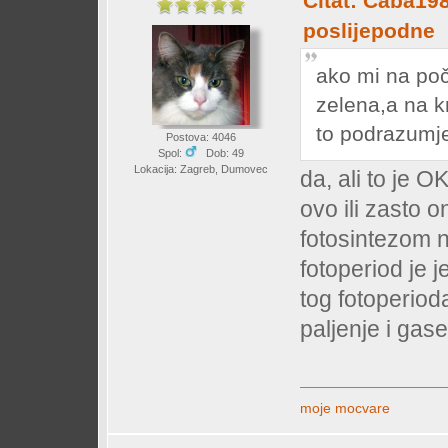
Citat: Caba198
poslijepodne
ako mi na poč
zelena,a na kr
to podrazumje
Postova: 4046
Spol:
Dob: 49
Lokacija: Zagreb, Dumovec
da, ali to je O
ovo ili zasto on
fotosintezom n
fotoperiod je 
tog fotoperiod
paljenje i gasen
moje mocvare