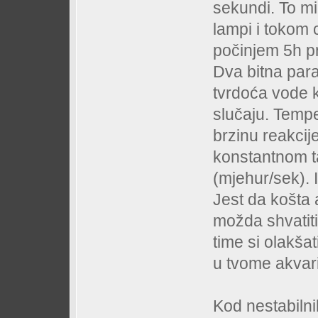
sekundi. To mi
lampi i tokom 
počinjem 5h pr
Dva bitna par
tvrdoća vode 
slučaju. Tempe
brzinu reakci
konstantnom ta
(mjehur/sek). 
Jest da košta 
možda shvatiti 
time si olakšat
u tvome akvari
Kod nestabilni