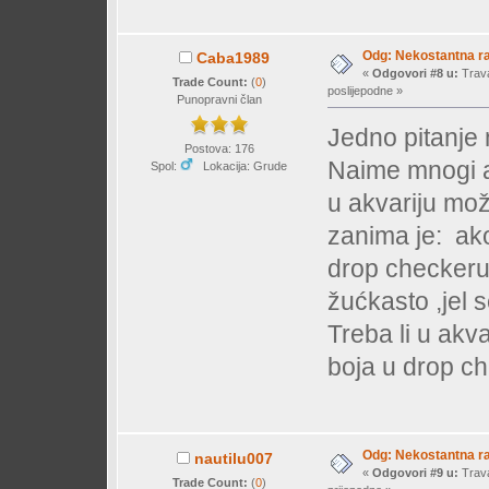
Odg: Nekostantna r
Caba1989
«
Odgovori #8 u:
Trava
Trade Count:
(
0
)
poslijepodne »
Punopravni član
Jedno pitanje 
Postova: 176
Naime mnogi ak
Spol:
Lokacija: Grude
u akvariju mo
zanima je: ako
drop checkeru 
žućkasto ,jel 
Treba li u akva
boja u drop c
Odg: Nekostantna r
nautilu007
«
Odgovori #9 u:
Trava
Trade Count:
(
0
)