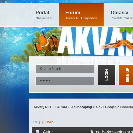
Portal
Forum
Obrasci
Naslovnica
Akvarij.NET zajednica
Pošaljite mali o
Akvarij NET - FORUM
»
Aquascaping
»
Co2 i Gnojenje
(Modera
Str: [
1
]
Dolje
Autor
Tema: Nekostantna raz