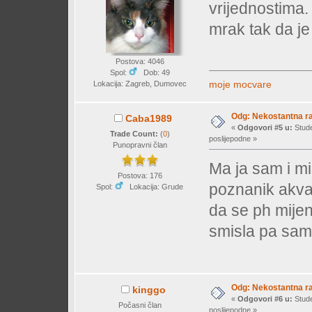
vrijednostima.
mrak tak da je
Postova: 4046
Spol:
Dob: 49
moje mocvare
Lokacija: Zagreb, Dumovec
Odg: Nekostantna r
Caba1989
«
Odgovori #5 u:
Stude
Trade Count:
(
0
)
poslijepodne »
Punopravni član
Ma ja sam i mis
Postova: 176
poznanik akva
Spol:
Lokacija: Grude
da se ph mije
smisla pa sam 
Odg: Nekostantna r
kinggo
«
Odgovori #6 u:
Stude
Počasni član
poslijepodne »