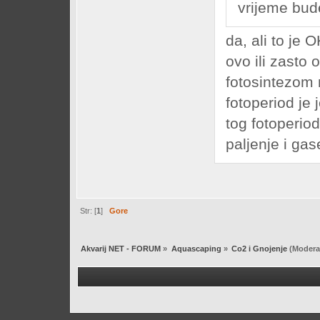
vrijeme bud
da, ali to je 
ovo ili zasto o
fotosintezom 
fotoperiod je 
tog fotoperio
paljenje i gase
Str: [
1
]
Gore
Akvarij NET - FORUM
»
Aquascaping
»
Co2 i Gnojenje
(Modera