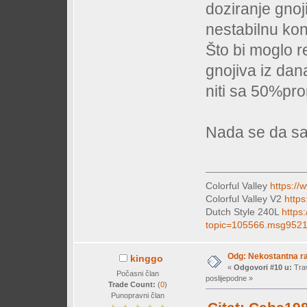
doziranje gnoj
nestabilnu konc
Što bi moglo r
gnojiva iz dan
niti sa 50%pro
Nada se da s
Colorful Valley
https://
Colorful Valley V2
https
Dutch Style 240L
https
topic=105566.msg952
Odg: Nekostantna r
kinggo
«
Odgovori #10 u:
Trav
Počasni član
poslijepodne »
Trade Count:
(
0
)
Punopravni član