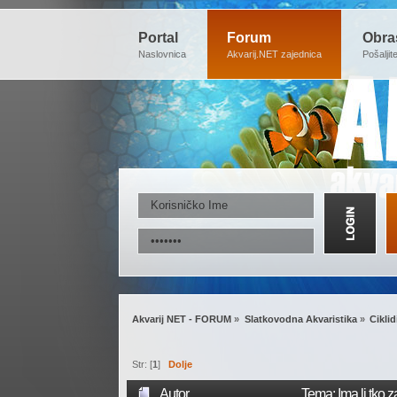
Portal
Forum
Obra
Naslovnica
Akvarij.NET zajednica
Pošaljit
Akvarij NET - FORUM
»
Slatkovodna Akvaristika
»
Ciklid
Str: [
1
]
Dolje
Autor
Tema: Ima li tko 