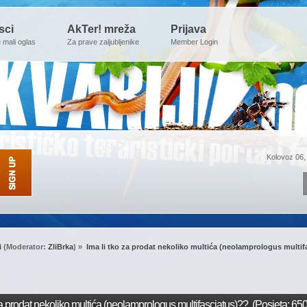
sci
AkTer! mreža
Prijava
e mali oglas
Za prave zaljubljenike
Member Login
Kolovoz 06,
i
(Moderator:
ZliBrka
) »
Ima li tko za prodat nekoliko multića (neolamprologus multif
za prodat nekoliko multića (neolamprologus multifasciatus)?? (Posjeta: 6