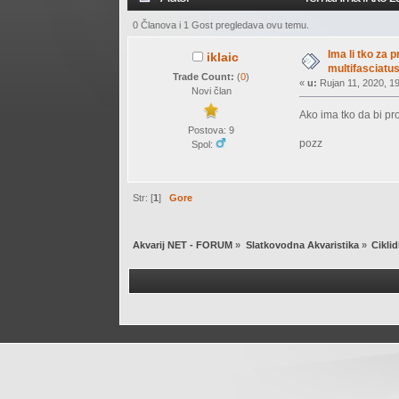
0 Članova i 1 Gost pregledava ovu temu.
Ima li tko za
iklaic
multifasciatu
Trade Count:
(
0
)
«
u:
Rujan 11, 2020, 19
Novi član
Ako ima tko da bi pr
Postova: 9
pozz
Spol:
Str: [
1
]
Gore
Akvarij NET - FORUM
»
Slatkovodna Akvaristika
»
Ciklid