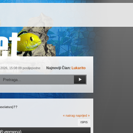
Najnoviji Član:
Lukarito
 2026, 15:08:09 poslijepodne
asciatus)?? 
« natrag
naprijed »
ISPIS
508 vremena)