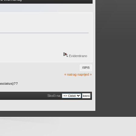
Evidentirano
ISPIS
« natrag
naprijed »
asciatus)?? 
Skoči na: