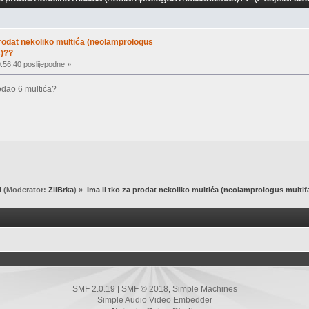
 prodat nekoliko multića (neolamprologus
s)??
:56:40 poslijepodne »
odao 6 multića?
i
(Moderator:
ZliBrka
) »
Ima li tko za prodat nekoliko multića (neolamprologus multif
SMF 2.0.19
SMF © 2018
Simple Machines
|
,
Simple Audio Video Embedder