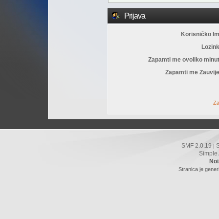
Prijava
Korisničko I
Lozin
Zapamti me ovoliko minu
Zapamti me Zauvije
Za
SMF 2.0.19
|
Simple
Noi
Stranica je gener