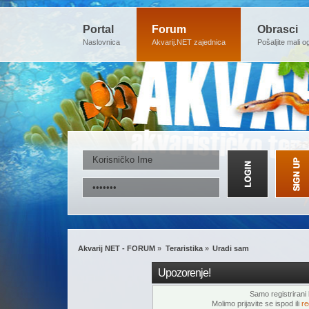
Portal
Forum
Obrasci
Naslovnica
Akvarij.NET zajednica
Pošaljite mali o
Akvarij NET - FORUM
»
Teraristika
»
Uradi sam
Upozorenje!
Samo registrirani k
Molimo prijavite se ispod ili
re