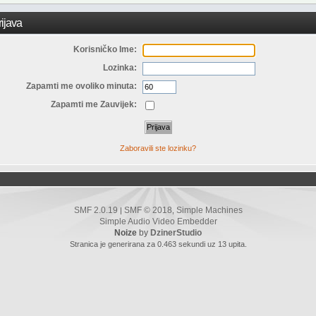
ijava
Korisničko Ime:
Lozinka:
Zapamti me ovoliko minuta:
Zapamti me Zauvijek:
Zaboravili ste lozinku?
SMF 2.0.19
SMF © 2018
Simple Machines
|
,
Simple Audio Video Embedder
Noize
by
DzinerStudio
Stranica je generirana za 0.463 sekundi uz 13 upita.