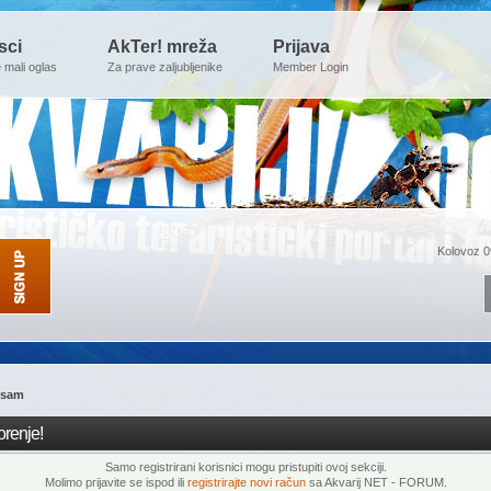
sci
AkTer! mreža
Prijava
e mali oglas
Za prave zaljubljenike
Member Login
Kolovoz 0
 sam
renje!
Samo registrirani korisnici mogu pristupiti ovoj sekciji.
Molimo prijavite se ispod ili
registrirajte novi račun
sa Akvarij NET - FORUM.