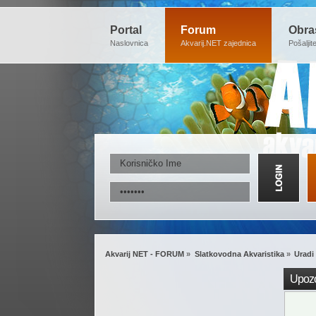
Portal
Forum
Obra
Naslovnica
Akvarij.NET zajednica
Pošaljit
Akvarij NET - FORUM
»
Slatkovodna Akvaristika
»
Uradi
Upozo