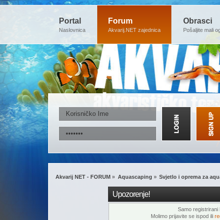
Portal
Forum
Obrasci
Naslovnica
Akvarij.NET zajednica
Pošaljite mali o
Akvarij NET - FORUM
»
Aquascaping
»
Svjetlo i oprema za aq
Upozorenje!
Samo registrirani k
Molimo prijavite se ispod ili
re