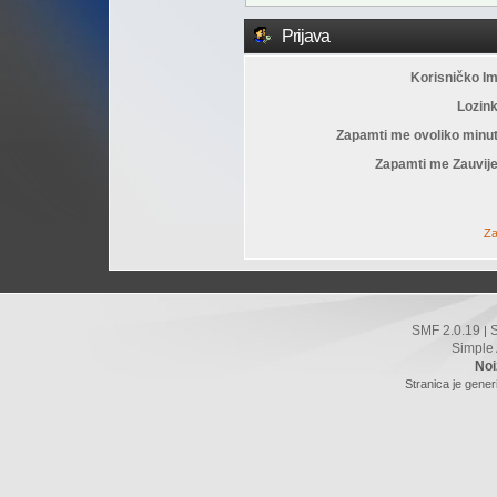
Prijava
Korisničko I
Lozin
Zapamti me ovoliko minu
Zapamti me Zauvije
Za
SMF 2.0.19
|
Simple
Noi
Stranica je gener