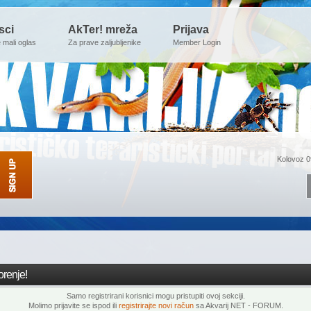
sci
AkTer! mreža
Prijava
e mali oglas
Za prave zaljubljenike
Member Login
Kolovoz 0
renje!
Samo registrirani korisnici mogu pristupiti ovoj sekciji.
Molimo prijavite se ispod ili
registrirajte novi račun
sa Akvarij NET - FORUM.