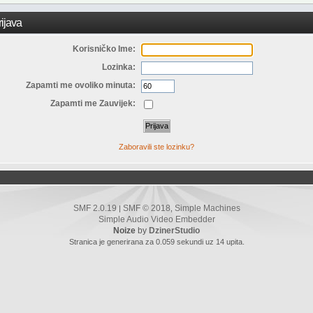
ijava
Korisničko Ime:
Lozinka:
Zapamti me ovoliko minuta:
Zapamti me Zauvijek:
Zaboravili ste lozinku?
SMF 2.0.19
SMF © 2018
Simple Machines
|
,
Simple Audio Video Embedder
Noize
by
DzinerStudio
Stranica je generirana za 0.059 sekundi uz 14 upita.