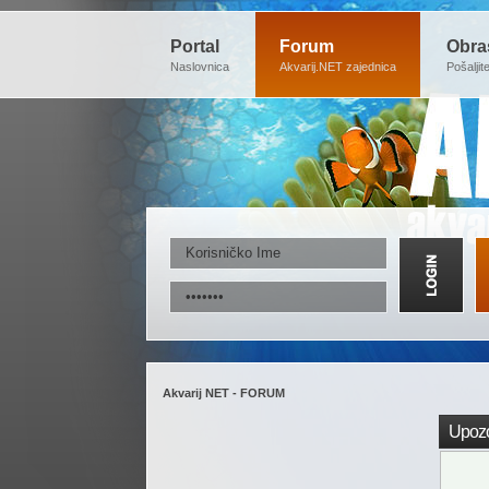
Portal
Forum
Obra
Naslovnica
Akvarij.NET zajednica
Pošaljit
Akvarij NET - FORUM
Upozo