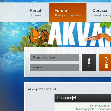
Portal
Forum
Obrasci
Naslovnica
Akvarij.NET zajednica
Pošaljite mali o
Akvarij NET - FORUM
Upozorenje!
Samo registrirani k
Molimo prijavite se ispod ili
re