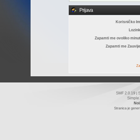
Prijava
Korisničko I
Lozin
Zapamti me ovoliko minu
Zapamti me Zauvije
Za
SMF 2.0.19
|
Simple
Noi
Stranica je gener